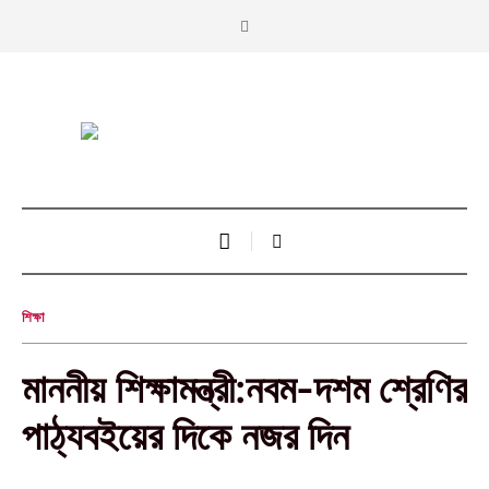
শিক্ষা
মাননীয় শিক্ষামন্ত্রী:নবম-দশম শ্রেণির
পাঠ্যবইয়ের দিকে নজর দিন