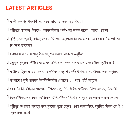
LATEST ARTICLES
কালীগঞ্জে প্রশিক্ষণার্থীদের মাঝে ভাতা ও সনদপত্র বিতরণ
শ্রীপুরে মাদকের বিরুদ্ধে গ্রামবাসীদের গর্জন-‘হয় মাদক ছাড়ো, নয়তো এলাকা
কুড়িগ্রামে জুলাই গণঅভ্যুত্থান দিবসের অনুষ্ঠানস্থল থেকে বের করে সাংবাদিক পেটালো
বিএনপি-ছাত্রদল
স্বপ্ন সাধনা’র সাংস্কৃতিক অনুষ্ঠান মেঘলা আকাশ অনুষ্ঠিত
মধুপুরে বৃদ্ধকে পিটিয়ে আহতের অভিযোগ, নগদ ১ লাখ ৮০ হাজার টাকা লুটের দাবি
বাউবির ট্রেজারারের যশোর আঞ্চলিক কেন্দ্র পরিদর্শন উপলক্ষে মতবিনিময় সভা অনুষ্ঠিত
বাংলাদেশ কৃষি গবেষণা ইনস্টিটিউটের গৌরবের ৫০ বছর পূর্তি অনুষ্ঠান
সারাদিন নিরবচ্ছিন্ন পাওয়ার নিশ্চিতে নতুন সি-সিরিজ স্মার্টফোন নিয়ে আসছে রিয়েলমি
ডিএমটিসিএলের বহরে ভেহিকেল টেলিমেটিকস সিস্টেম বাস্তবায়ন করবে কারকোপোলো
শ্রীপুর উপজেলা স্বাস্থ্য কমপ্লেক্সের পুরো চত্বর এখন আলোকিত, স্বস্তি ফিরল রোগী ও
স্বজনদের মাঝে‎