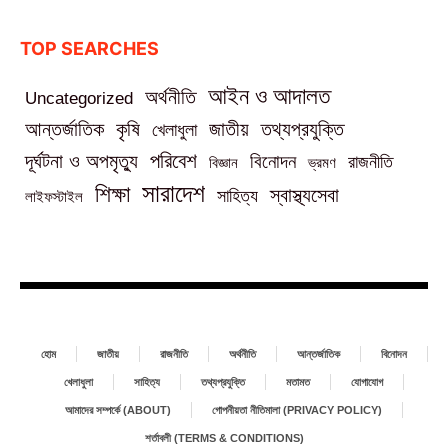
TOP SEARCHES
আইন ও আদালত
অর্থনীতি
Uncategorized
তথ্যপ্রযুক্তি
আন্তর্জাতিক
কৃষি
জাতীয়
খেলাধুলা
পরিবেশ
দূর্ঘটনা ও অপমৃত্যু
বিনোদন
রাজনীতি
বিজ্ঞান
ভ্রমণ
সারাদেশ
শিক্ষা
স্বাস্থ্যসেবা
সাহিত্য
লাইফস্টাইল
হোম
জাতীয়
রাজনীতি
অর্থনীতি
আন্তর্জাতিক
বিনোদন
খেলাধুলা
সাহিত্য
তথ্যপ্রযুক্তি
মতামত
যোগাযোগ
আমাদের সম্পর্কে (ABOUT)
গোপনীয়তা নীতিমালা (PRIVACY POLICY)
শর্তাবলী (TERMS & CONDITIONS)