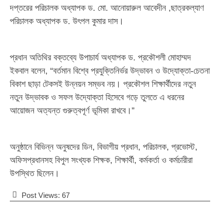
দপ্তরের পরিচালক অধ্যাপক ড. মো. আনোয়ারুল আবেদীন ,ছাত্রকল্যাণ
পরিচালক অধ্যাপক ড. উৎপল কুমার দাস।
প্রধান অতিথির বক্তব্যে উপাচার্য অধ্যাপক ড. প্রকৌশলী মোহাম্মদ
ইকবাল বলেন, “বর্তমান বিশ্বে প্রযুক্তিনির্ভর উদ্ভাবন ও উদ্যোক্তা-চেতনা
বিকাশ ছাড়া টেকসই উন্নয়ন সম্ভব নয়। প্রকৌশল শিক্ষার্থীদের নতুন
নতুন উদ্ভাবক ও সফল উদ্যোক্তা হিসেবে গড়ে তুলতে এ ধরনের
আয়োজন অত্যন্ত গুরুত্বপূর্ণ ভূমিকা রাখবে।”
অনুষ্ঠানে বিভিন্ন অনুষদের ডিন, বিভাগীয় প্রধান, পরিচালক, প্রভোস্ট,
অফিসপ্রধানসহ বিপুল সংখ্যক শিক্ষক, শিক্ষার্থী, কর্মকর্তা ও কর্মচারীরা
উপস্থিত ছিলেন।
Post Views:
67