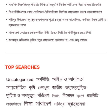
সারাদিন নিরবচ্ছিন্ন পাওয়ার নিশ্চিতে নতুন সি-সিরিজ স্মার্টফোন নিয়ে আসছে রিয়েলমি
ডিএমটিসিএলের বহরে ভেহিকেল টেলিমেটিকস সিস্টেম বাস্তবায়ন করবে কারকোপোলো
শ্রীপুর উপজেলা স্বাস্থ্য কমপ্লেক্সের পুরো চত্বর এখন আলোকিত, স্বস্তি ফিরল রোগী ও
স্বজনদের মাঝে‎
বাংলাদেশ বেতারের লোকসংগীত শিল্পী হিসেবে নির্বাচিত গাজীপুরের মেয়ে নিপা
জলবায়ুর অভিঘাতে কৃষির নতুন বাস্তবতা: প্রফেসর ড. মোঃ আবু তালেব
TOP SEARCHES
আইন ও আদালত
অর্থনীতি
Uncategorized
তথ্যপ্রযুক্তি
আন্তর্জাতিক
কৃষি
জাতীয়
খেলাধুলা
পরিবেশ
দূর্ঘটনা ও অপমৃত্যু
বিনোদন
রাজনীতি
বিজ্ঞান
ভ্রমণ
সারাদেশ
শিক্ষা
স্বাস্থ্যসেবা
সাহিত্য
লাইফস্টাইল