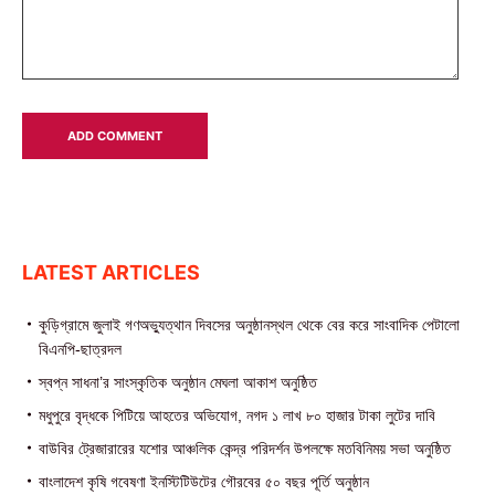
LATEST ARTICLES
কুড়িগ্রামে জুলাই গণঅভ্যুত্থান দিবসের অনুষ্ঠানস্থল থেকে বের করে সাংবাদিক পেটালো
বিএনপি-ছাত্রদল
স্বপ্ন সাধনা’র সাংস্কৃতিক অনুষ্ঠান মেঘলা আকাশ অনুষ্ঠিত
মধুপুরে বৃদ্ধকে পিটিয়ে আহতের অভিযোগ, নগদ ১ লাখ ৮০ হাজার টাকা লুটের দাবি
বাউবির ট্রেজারারের যশোর আঞ্চলিক কেন্দ্র পরিদর্শন উপলক্ষে মতবিনিময় সভা অনুষ্ঠিত
বাংলাদেশ কৃষি গবেষণা ইনস্টিটিউটের গৌরবের ৫০ বছর পূর্তি অনুষ্ঠান