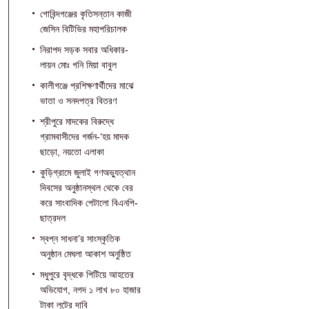
গোবিন্দগঞ্জের কৃতিসন্তান কাজী
জেসিন বিটিভির মহাপরিচালক
নিরাপদ সড়ক সবার অধিকার-
লায়ন মোঃ গনি মিয়া বাবুল
কালীগঞ্জে প্রশিক্ষণার্থীদের মাঝে
ভাতা ও সনদপত্র বিতরণ
শ্রীপুরে মাদকের বিরুদ্ধে
গ্রামবাসীদের গর্জন-‘হয় মাদক
ছাড়ো, নয়তো এলাকা
কুড়িগ্রামে জুলাই গণঅভ্যুত্থান
দিবসের অনুষ্ঠানস্থল থেকে বের
করে সাংবাদিক পেটালো বিএনপি-
ছাত্রদল
স্বপ্ন সাধনা’র সাংস্কৃতিক
অনুষ্ঠান মেঘলা আকাশ অনুষ্ঠিত
মধুপুরে বৃদ্ধকে পিটিয়ে আহতের
অভিযোগ, নগদ ১ লাখ ৮০ হাজার
টাকা লুটের দাবি