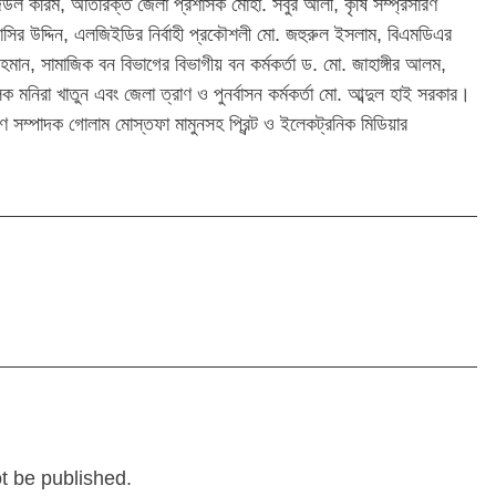
উল করিম, অতিরিক্ত জেলা প্রশাসক মোহা. সবুর আলী, কৃষি সম্প্রসারণ
সির উদ্দিন, এলজিইডির নির্বাহী প্রকৌশলী মো. জহুরুল ইসলাম, বিএমডিএর
রহমান, সামাজিক বন বিভাগের বিভাগীয় বন কর্মকর্তা ড. মো. জাহাঙ্গীর আলম,
 মনিরা খাতুন এবং জেলা ত্রাণ ও পুনর্বাসন কর্মকর্তা মো. আব্দুল হাই সরকার।
ারণ সম্পাদক গোলাম মোস্তফা মামুনসহ প্রিন্ট ও ইলেকট্রনিক মিডিয়ার
ot be published.