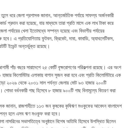
তুলে ধরে জেলা প্রশাসক জানান, আন্তর্জাতিক পর্যায়ে সাফল্য অর্জনকারী
ার্ড প্রদান করা হয়েছে, যার মাধ্যমে তারা প্রতি মাসে এক লাখ টাকা করে
েলা পর্যায়ের খেলা ইতোমধ্যে সম্পন্ন হয়েছে এবং বিভাগীয় পর্যায়ের
ু হবে। এ প্রতিযোগিতায় ফুটবল, ক্রিকেট, দাবা, কাবাডি, অ্যাথলেটিকস,
 আটটি ইভেন্ট অন্তর্ভুক্ত রয়েছে।
, আগামী পাঁচ বছরে সারাদেশে ২৫ কোটি বৃক্ষরোপণের পরিকল্পনা রয়েছে। এর অংশ
১০ হাজার কিলোমিটার এলাকায় বাগান সৃজন করা হবে এবং প্রতি কিলোমিটারে এক
াড়া ২০২৬ থেকে ২০৩১ সাল পর্যন্ত জেলায় মোট ৯৩ হাজার ২০০টি
েছে। শোভা বর্ধনকারী গাছ হিসেবে ৮ হাজার ৯০০টি গাছ বিনামূল্যে বিতরণ করা
রশাসক জানান, রাজশাহীতে ১১৩ জন কৃষকের কৃষিঋণ মওকুফের আবেদন বাংলাদেশ
সম্পন্ন হলে এসব ঋণ মওকুফ করা হবে।
া নাসরিনের সভাপতিত্বে অনুষ্ঠানে বিশেষ অতিথি হিসেবে উপস্থিত ছিলেন