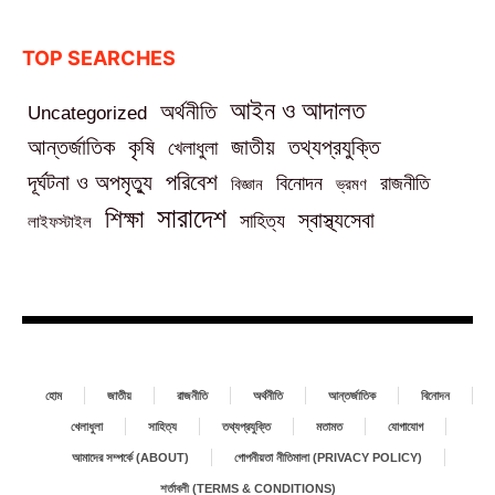
TOP SEARCHES
আইন ও আদালত
অর্থনীতি
Uncategorized
তথ্যপ্রযুক্তি
আন্তর্জাতিক
কৃষি
জাতীয়
খেলাধুলা
পরিবেশ
দূর্ঘটনা ও অপমৃত্যু
বিনোদন
রাজনীতি
বিজ্ঞান
ভ্রমণ
সারাদেশ
শিক্ষা
স্বাস্থ্যসেবা
সাহিত্য
লাইফস্টাইল
হোম
জাতীয়
রাজনীতি
অর্থনীতি
আন্তর্জাতিক
বিনোদন
খেলাধুলা
সাহিত্য
তথ্যপ্রযুক্তি
মতামত
যোগাযোগ
আমাদের সম্পর্কে (ABOUT)
গোপনীয়তা নীতিমালা (PRIVACY POLICY)
শর্তাবলী (TERMS & CONDITIONS)