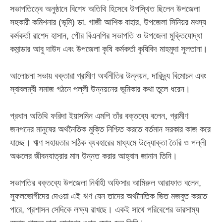
সভাপতিত্বে অনুষ্ঠানে বিশেষ অতিথি হিসেবে উপস্থিত ছিলেন উপজেলা
সহকারী কমিশনার (ভূমি) ডা. গাজী আশিক বাহার, উপজেলা সিনিয়র মৎস্য
কর্মকর্তা রাশেদ হাসান, পৌর বিএনপির সভাপতি ও উপজেলা মুক্তিযোদ্ধা
কমান্ডার আবু দাউদ এবং উপজেলা কৃষি কর্মকর্তা কৃষিবিদ মাহমুদা সুলতানা।
‎আলোচনা সভায় বক্তারা গ্রামীণ অর্থনীতির উন্নয়ন, দারিদ্র্য বিমোচন এবং
স্বাবলম্বী সমাজ গঠনে পল্লী উন্নয়নের ভূমিকার কথা তুলে ধরেন।
‎প্রধান অতিথি ফরিদা ইয়াসমিন এমপি তাঁর বক্তব্যে বলেন, গ্রামীণ
জনপদের মানুষের অর্থনৈতিক মুক্তি নিশ্চিত করতে বর্তমান সরকার কাজ করে
যাচ্ছে। ঋণ সহায়তার সঠিক ব্যবহারের মাধ্যমে উদ্যোক্তা তৈরি ও পল্লী
অঞ্চলের জীবনযাত্রার মান উন্নত করার আহ্বান জানান তিনি।
সভাপতির বক্তব্যে উপজেলা নির্বাহী অফিসার আমিরুল আরাফাত বলেন,
সুফলভোগীদের দেওয়া এই ঋণ যেন তাদের অর্থনৈতিক ভিত মজবুত করতে
পারে, প্রশাসন সেদিকে লক্ষ্য রাখছে। একই সাথে পরিবেশের ভারসাম্য