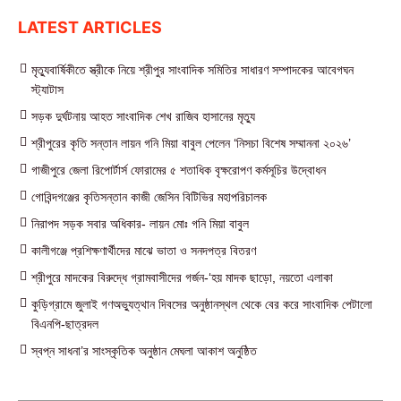
LATEST ARTICLES
মৃত্যুবার্ষিকীতে স্ত্রীকে নিয়ে শ্রীপুর সাংবাদিক সমিতির সাধারণ সম্পাদকের আবেগঘন
স্ট্যাটাস
সড়ক দুর্ঘটনায় আহত সাংবাদিক শেখ রাজিব হাসানের মৃত্যু
শ্রীপুরের কৃতি সন্তান লায়ন গনি মিয়া বাবুল পেলেন ‘নিসচা বিশেষ সম্মাননা ২০২৬’
গাজীপুরে জেলা রিপোর্টার্স ফোরামের ৫ শতাধিক বৃক্ষরোপণ কর্মসূচির উদ্বোধন
গোবিন্দগঞ্জের কৃতিসন্তান কাজী জেসিন বিটিভির মহাপরিচালক
নিরাপদ সড়ক সবার অধিকার- লায়ন মোঃ গনি মিয়া বাবুল
কালীগঞ্জে প্রশিক্ষণার্থীদের মাঝে ভাতা ও সনদপত্র বিতরণ
শ্রীপুরে মাদকের বিরুদ্ধে গ্রামবাসীদের গর্জন-‘হয় মাদক ছাড়ো, নয়তো এলাকা
কুড়িগ্রামে জুলাই গণঅভ্যুত্থান দিবসের অনুষ্ঠানস্থল থেকে বের করে সাংবাদিক পেটালো
বিএনপি-ছাত্রদল
স্বপ্ন সাধনা’র সাংস্কৃতিক অনুষ্ঠান মেঘলা আকাশ অনুষ্ঠিত