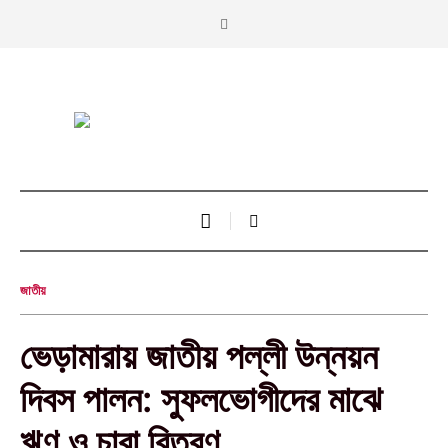
জাতীয়
‎ভেড়ামারায় জাতীয় পল্লী উন্নয়ন
দিবস পালন: সুফলভোগীদের মাঝে
ঋণ ও চারা বিতরণ