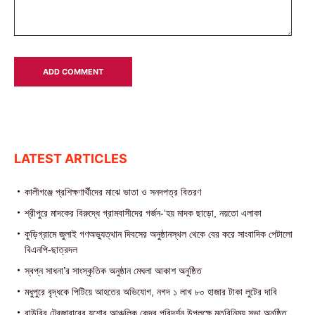
LATEST ARTICLES
কালীগঞ্জে প্রশিক্ষণার্থীদের মাঝে ভাতা ও সনদপত্র বিতরণ
শ্রীপুরে মাদকের বিরুদ্ধে গ্রামবাসীদের গর্জন-‘হয় মাদক ছাড়ো, নয়তো এলাকা
কুড়িগ্রামে জুলাই গণঅভ্যুত্থান দিবসের অনুষ্ঠানস্থল থেকে বের করে সাংবাদিক পেটালো
বিএনপি-ছাত্রদল
স্বপ্ন সাধনা’র সাংস্কৃতিক অনুষ্ঠান মেঘলা আকাশ অনুষ্ঠিত
মধুপুরে বৃদ্ধকে পিটিয়ে আহতের অভিযোগ, নগদ ১ লাখ ৮০ হাজার টাকা লুটের দাবি
বাউবির ট্রেজারারের যশোর আঞ্চলিক কেন্দ্র পরিদর্শন উপলক্ষে মতবিনিময় সভা অনুষ্ঠিত