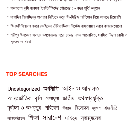
বাংলাদেশ কৃষি গবেষণা ইনস্টিটিউটের গৌরবের ৫০ বছর পূর্তি অনুষ্ঠান
সারাদিন নিরবচ্ছিন্ন পাওয়ার নিশ্চিতে নতুন সি-সিরিজ স্মার্টফোন নিয়ে আসছে রিয়েলমি
ডিএমটিসিএলের বহরে ভেহিকেল টেলিমেটিকস সিস্টেম বাস্তবায়ন করবে কারকোপোলো
শ্রীপুর উপজেলা স্বাস্থ্য কমপ্লেক্সের পুরো চত্বর এখন আলোকিত, স্বস্তি ফিরল রোগী ও
স্বজনদের মাঝে‎
TOP SEARCHES
আইন ও আদালত
অর্থনীতি
Uncategorized
তথ্যপ্রযুক্তি
আন্তর্জাতিক
কৃষি
জাতীয়
খেলাধুলা
পরিবেশ
দূর্ঘটনা ও অপমৃত্যু
বিনোদন
রাজনীতি
বিজ্ঞান
ভ্রমণ
সারাদেশ
শিক্ষা
স্বাস্থ্যসেবা
সাহিত্য
লাইফস্টাইল