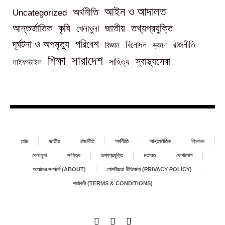
আইন ও আদালত
অর্থনীতি
Uncategorized
তথ্যপ্রযুক্তি
আন্তর্জাতিক
কৃষি
জাতীয়
খেলাধুলা
পরিবেশ
দূর্ঘটনা ও অপমৃত্যু
বিনোদন
রাজনীতি
বিজ্ঞান
ভ্রমণ
সারাদেশ
শিক্ষা
স্বাস্থ্যসেবা
সাহিত্য
লাইফস্টাইল
হোম
জাতীয়
রাজনীতি
অর্থনীতি
আন্তর্জাতিক
বিনোদন
খেলাধুলা
সাহিত্য
তথ্যপ্রযুক্তি
মতামত
যোগাযোগ
আমাদের সম্পর্কে (ABOUT)
গোপনীয়তা নীতিমালা (PRIVACY POLICY)
শর্তাবলী (TERMS & CONDITIONS)