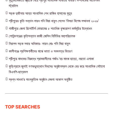
মৃত্যুবার্ষিকীতে স্ত্রীকে নিয়ে শ্রীপুর সাংবাদিক সমিতির সাধারণ সম্পাদকের আবেগঘন
স্ট্যাটাস
সড়ক দুর্ঘটনায় আহত সাংবাদিক শেখ রাজিব হাসানের মৃত্যু
শ্রীপুরের কৃতি সন্তান লায়ন গনি মিয়া বাবুল পেলেন ‘নিসচা বিশেষ সম্মাননা ২০২৬’
গাজীপুরে জেলা রিপোর্টার্স ফোরামের ৫ শতাধিক বৃক্ষরোপণ কর্মসূচির উদ্বোধন
গোবিন্দগঞ্জের কৃতিসন্তান কাজী জেসিন বিটিভির মহাপরিচালক
নিরাপদ সড়ক সবার অধিকার- লায়ন মোঃ গনি মিয়া বাবুল
কালীগঞ্জে প্রশিক্ষণার্থীদের মাঝে ভাতা ও সনদপত্র বিতরণ
শ্রীপুরে মাদকের বিরুদ্ধে গ্রামবাসীদের গর্জন-‘হয় মাদক ছাড়ো, নয়তো এলাকা
কুড়িগ্রামে জুলাই গণঅভ্যুত্থান দিবসের অনুষ্ঠানস্থল থেকে বের করে সাংবাদিক পেটালো
বিএনপি-ছাত্রদল
স্বপ্ন সাধনা’র সাংস্কৃতিক অনুষ্ঠান মেঘলা আকাশ অনুষ্ঠিত
TOP SEARCHES