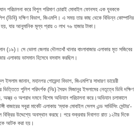
ভিযান পরিচালনা করে বিপুল পরিমাণ চোরাই মোবাইল ফোনসহ এক যুবককে
লিশ (ডিবি) দক্ষিণ বিভাগ, জিএমপি। এ সময় তার কাছ থেকে বিভিন্ন কোম্পানির
য়, যার আনুমানিক মূল্য প্রায় ৩ লাখ ৭৬ হাজার টাকা।
সান (১৯)। সে ভোলা জেলার দৌলতখাঁ থানার বাংলাবাজার এলাকার মৃত সজিবের
ৌ-বাজার এলাকায় ভাসমান হিসেবে বসবাস করছিল।
ল ইসলাম জানান, মহানগর গোয়েন্দা বিভাগ, জিএমপি’র সাধারণ ডায়েরী
ত্তিতে পুলিশ পরিদর্শক (নিঃ) সৈয়দ মিজানুর ইসলামের নেতৃত্বে ডিবি দক্ষিণ
দক, অস্ত্র ও অপরাধ দমনে বিশেষ অভিযান পরিচালনা করে।অভিযান চলাকালে
ী বাজারের সবুরা মার্কেট এলাকায় ‘ম্যাক মোবাইল সেলস এন্ড সার্ভিসিং সেন্টার’-
 বিক্রির উদ্দেশ্যে অবস্থান করছে। পরে শুক্রবার দিবাগত রাত ১২টার দিকে
সানকে আটক করা হয়।