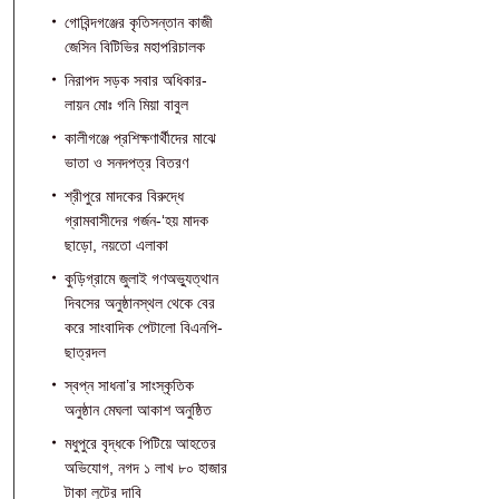
গোবিন্দগঞ্জের কৃতিসন্তান কাজী
জেসিন বিটিভির মহাপরিচালক
নিরাপদ সড়ক সবার অধিকার-
লায়ন মোঃ গনি মিয়া বাবুল
কালীগঞ্জে প্রশিক্ষণার্থীদের মাঝে
ভাতা ও সনদপত্র বিতরণ
শ্রীপুরে মাদকের বিরুদ্ধে
গ্রামবাসীদের গর্জন-‘হয় মাদক
ছাড়ো, নয়তো এলাকা
কুড়িগ্রামে জুলাই গণঅভ্যুত্থান
দিবসের অনুষ্ঠানস্থল থেকে বের
করে সাংবাদিক পেটালো বিএনপি-
ছাত্রদল
স্বপ্ন সাধনা’র সাংস্কৃতিক
অনুষ্ঠান মেঘলা আকাশ অনুষ্ঠিত
মধুপুরে বৃদ্ধকে পিটিয়ে আহতের
অভিযোগ, নগদ ১ লাখ ৮০ হাজার
টাকা লুটের দাবি