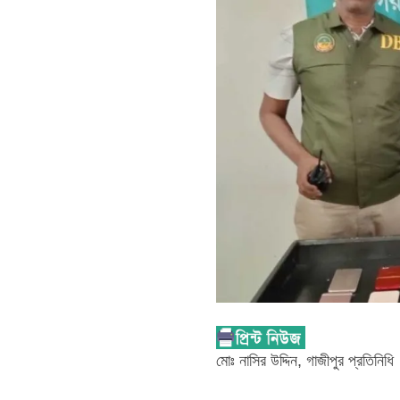
মোঃ নাসির উদ্দিন, গাজীপুর প্রতিনিধি