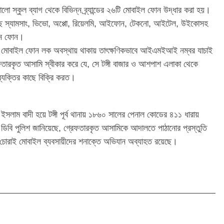
লো স্কুল ব্যাগ থেকে বিভিন্ন ব্র্যান্ডের ২৬টি মোবাইল ফোন উদ্ধার করা হয়।
েছে স্যামসাং, ভিভো, অপ্পো, রিয়েলমি, আইফোন, টেকনো, আইটেল, উইকোসহ
াটন ফোন।
ংশ মোবাইল ফোন লক অবস্থায় থাকায় তাৎক্ষণিকভাবে আইএমইআই নম্বর যাচাই
েফতারকৃত আসামি স্বীকার করে যে, সে টঙ্গী বাজার ও আশপাশ এলাকা থেকে
ব্যক্তির কাছে বিক্রি করত।
লাম বাদী হয়ে টঙ্গী পূর্ব থানায় ১৮৬০ সালের পেনাল কোডের ৪১১ ধারায়
ডিবি পুলিশ জানিয়েছে, গ্রেফতারকৃত আসামিকে আদালতে পাঠানোর প্রস্তুতি
য চোরাই মোবাইল ব্যবসায়ীদের শনাক্তে অভিযান অব্যাহত রয়েছে।