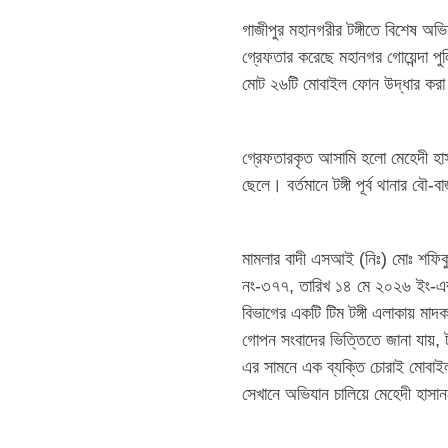
গাজীপুর মহানগরীর টঙ্গীতে বিশেষ অ
গ্রেফতার করেছে মহানগর গোয়েন্দা পু
মোট ২৬টি মোবাইল ফোন উদ্ধার করা হ
গ্রেফতারকৃত আসামি হলো মেহেদী হা
ছেলে। বর্তমানে টঙ্গী পূর্ব থানার ব
মামলার বাদী এসআই (নিঃ) মোঃ শফিকু
নং-৩৭৭, তারিখ ১৪ মে ২০২৬ ইং-এর ভি
বিভাগের একটি টিম টঙ্গী এলাকায় মা
গোপন সংবাদের ভিত্তিতে জানা যায়, টঙ্গ
এর সামনে এক ব্যক্তি চোরাই মোবাইল
সেখানে অভিযান চালিয়ে মেহেদী হা