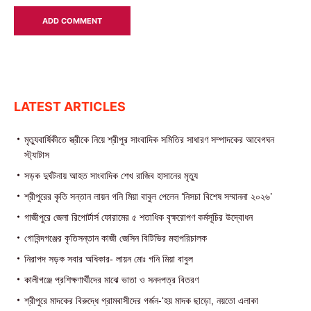
LATEST ARTICLES
মৃত্যুবার্ষিকীতে স্ত্রীকে নিয়ে শ্রীপুর সাংবাদিক সমিতির সাধারণ সম্পাদকের আবেগঘন
স্ট্যাটাস
সড়ক দুর্ঘটনায় আহত সাংবাদিক শেখ রাজিব হাসানের মৃত্যু
শ্রীপুরের কৃতি সন্তান লায়ন গনি মিয়া বাবুল পেলেন ‘নিসচা বিশেষ সম্মাননা ২০২৬’
গাজীপুরে জেলা রিপোর্টার্স ফোরামের ৫ শতাধিক বৃক্ষরোপণ কর্মসূচির উদ্বোধন
গোবিন্দগঞ্জের কৃতিসন্তান কাজী জেসিন বিটিভির মহাপরিচালক
নিরাপদ সড়ক সবার অধিকার- লায়ন মোঃ গনি মিয়া বাবুল
কালীগঞ্জে প্রশিক্ষণার্থীদের মাঝে ভাতা ও সনদপত্র বিতরণ
শ্রীপুরে মাদকের বিরুদ্ধে গ্রামবাসীদের গর্জন-‘হয় মাদক ছাড়ো, নয়তো এলাকা