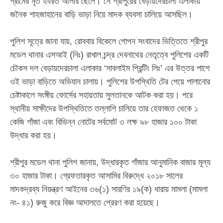
গ্রামের মৃত হযরত আলীর ছেলে। সে শ্রীপুরের বেড়ায়দেরচালা এলাকায়
জনৈক শাহজাহানের বাড়ি ভাড়া নিয়ে মাদক ব্যবসা চালিয়ে আসছিল।
‎​পুলিশ সূত্রে জানা যায়, রোববার বিকেলে গোপন সংবাদের ভিত্তিতে শ্রীপুর
মডেল থানার এসআই (নিঃ) রাখাল চন্দ্র দেবনাথের নেতৃত্বে পুলিশের একটি
চৌকস দল বেড়ায়দেরচালা এলাকার ‘সাবলাইম প্রিন্টিং লিঃ’ এর উত্তর পাশে
ওই ভাড়া বাড়িতে অভিযান চালায়। পুলিশের উপস্থিতি টের পেয়ে পালানোর
চেষ্টাকালে সংঙ্গীয় ফোর্সের সহায়তায় সুলতানকে আটক করা হয়। পরে
স্থানীয় সাক্ষীদের উপস্থিতিতে তল্লাশি চালিয়ে তার হেফাজত থেকে ১
কেজি গাঁজা এবং বিভিন্ন নোটের সর্বমোট ৩ লক্ষ ৯৮ হাজার ১০০ টাকা
উদ্ধার করা হয়।
‎​শ্রীপুর মডেল থানা পুলিশ জানায়, উদ্ধারকৃত গাঁজার আনুমানিক বাজার মূল্য
৩০ হাজার টাকা। গ্রেফতারকৃত আসামির বিরুদ্ধে ২০১৮ সালের
মাদকদ্রব্য নিয়ন্ত্রণ আইনের ৩৬(১) সারণির ১৯(ক) ধারায় মামলা (মামলা
নং- ৪১) রুজু করে বিজ্ঞ আদালতে প্রেরণ করা হয়েছে।