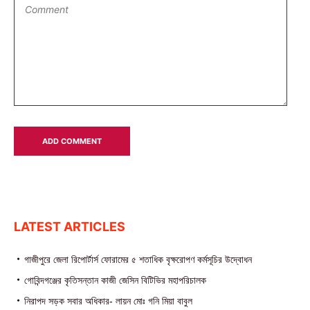
LATEST ARTICLES
গাজীপুরে জেলা রিপোর্টার্স ফোরামের ৫ শতাধিক বৃক্ষরোপণ কর্মসূচির উদ্বোধন
গোবিন্দগঞ্জের কৃতিসন্তান কাজী জেসিন বিটিভির মহাপরিচালক
নিরাপদ সড়ক সবার অধিকার- লায়ন মোঃ গনি মিয়া বাবুল