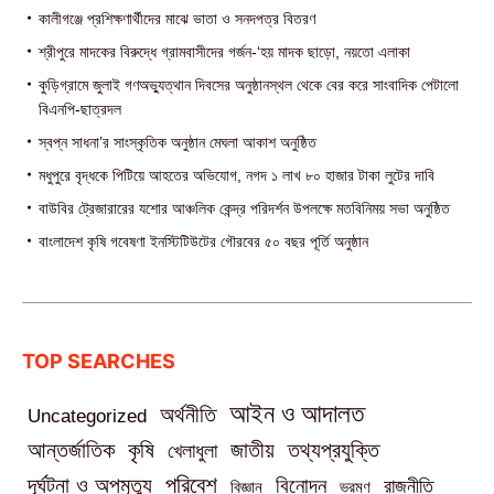
কালীগঞ্জে প্রশিক্ষণার্থীদের মাঝে ভাতা ও সনদপত্র বিতরণ
শ্রীপুরে মাদকের বিরুদ্ধে গ্রামবাসীদের গর্জন-‘হয় মাদক ছাড়ো, নয়তো এলাকা
কুড়িগ্রামে জুলাই গণঅভ্যুত্থান দিবসের অনুষ্ঠানস্থল থেকে বের করে সাংবাদিক পেটালো
বিএনপি-ছাত্রদল
স্বপ্ন সাধনা’র সাংস্কৃতিক অনুষ্ঠান মেঘলা আকাশ অনুষ্ঠিত
মধুপুরে বৃদ্ধকে পিটিয়ে আহতের অভিযোগ, নগদ ১ লাখ ৮০ হাজার টাকা লুটের দাবি
বাউবির ট্রেজারারের যশোর আঞ্চলিক কেন্দ্র পরিদর্শন উপলক্ষে মতবিনিময় সভা অনুষ্ঠিত
বাংলাদেশ কৃষি গবেষণা ইনস্টিটিউটের গৌরবের ৫০ বছর পূর্তি অনুষ্ঠান
TOP SEARCHES
আইন ও আদালত
অর্থনীতি
Uncategorized
তথ্যপ্রযুক্তি
আন্তর্জাতিক
কৃষি
জাতীয়
খেলাধুলা
পরিবেশ
দূর্ঘটনা ও অপমৃত্যু
বিনোদন
রাজনীতি
বিজ্ঞান
ভ্রমণ