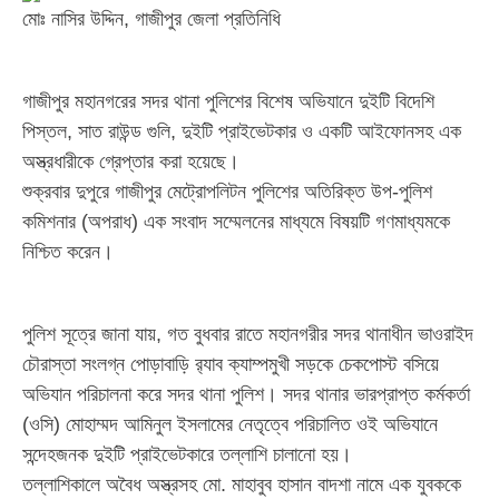
মোঃ নাসির উদ্দিন, গাজীপুর জেলা প্রতিনিধি
গাজীপুর মহানগরের সদর থানা পুলিশের বিশেষ অভিযানে দুইটি বিদেশি
পিস্তল, সাত রাউন্ড গুলি, দুইটি প্রাইভেটকার ও একটি আইফোনসহ এক
অস্ত্রধারীকে গ্রেপ্তার করা হয়েছে।
শুক্রবার দুপুরে গাজীপুর মেট্রোপলিটন পুলিশের অতিরিক্ত উপ-পুলিশ
কমিশনার (অপরাধ) এক সংবাদ সম্মেলনের মাধ্যমে বিষয়টি গণমাধ্যমকে
নিশ্চিত করেন।
পুলিশ সূত্রে জানা যায়, গত বুধবার রাতে মহানগরীর সদর থানাধীন ভাওরাইদ
চৌরাস্তা সংলগ্ন পোড়াবাড়ি র‍্যাব ক্যাম্পমুখী সড়কে চেকপোস্ট বসিয়ে
অভিযান পরিচালনা করে সদর থানা পুলিশ। সদর থানার ভারপ্রাপ্ত কর্মকর্তা
(ওসি) মোহাম্মদ আমিনুল ইসলামের নেতৃত্বে পরিচালিত ওই অভিযানে
সন্দেহজনক দুইটি প্রাইভেটকারে তল্লাশি চালানো হয়।
তল্লাশিকালে অবৈধ অস্ত্রসহ মো. মাহাবুব হাসান বাদশা নামে এক যুবককে