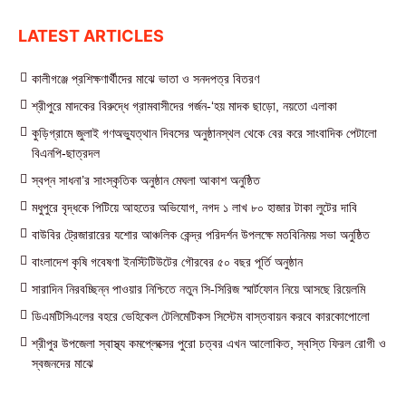
LATEST ARTICLES
কালীগঞ্জে প্রশিক্ষণার্থীদের মাঝে ভাতা ও সনদপত্র বিতরণ
শ্রীপুরে মাদকের বিরুদ্ধে গ্রামবাসীদের গর্জন-‘হয় মাদক ছাড়ো, নয়তো এলাকা
কুড়িগ্রামে জুলাই গণঅভ্যুত্থান দিবসের অনুষ্ঠানস্থল থেকে বের করে সাংবাদিক পেটালো
বিএনপি-ছাত্রদল
স্বপ্ন সাধনা’র সাংস্কৃতিক অনুষ্ঠান মেঘলা আকাশ অনুষ্ঠিত
মধুপুরে বৃদ্ধকে পিটিয়ে আহতের অভিযোগ, নগদ ১ লাখ ৮০ হাজার টাকা লুটের দাবি
বাউবির ট্রেজারারের যশোর আঞ্চলিক কেন্দ্র পরিদর্শন উপলক্ষে মতবিনিময় সভা অনুষ্ঠিত
বাংলাদেশ কৃষি গবেষণা ইনস্টিটিউটের গৌরবের ৫০ বছর পূর্তি অনুষ্ঠান
সারাদিন নিরবচ্ছিন্ন পাওয়ার নিশ্চিতে নতুন সি-সিরিজ স্মার্টফোন নিয়ে আসছে রিয়েলমি
ডিএমটিসিএলের বহরে ভেহিকেল টেলিমেটিকস সিস্টেম বাস্তবায়ন করবে কারকোপোলো
শ্রীপুর উপজেলা স্বাস্থ্য কমপ্লেক্সের পুরো চত্বর এখন আলোকিত, স্বস্তি ফিরল রোগী ও
স্বজনদের মাঝে‎