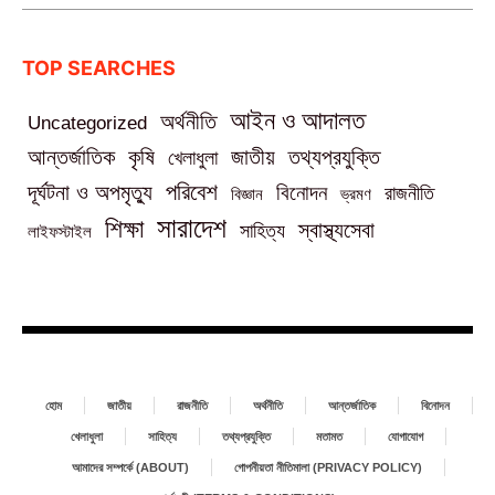
TOP SEARCHES
আইন ও আদালত
অর্থনীতি
Uncategorized
তথ্যপ্রযুক্তি
আন্তর্জাতিক
কৃষি
জাতীয়
খেলাধুলা
পরিবেশ
দূর্ঘটনা ও অপমৃত্যু
বিনোদন
রাজনীতি
বিজ্ঞান
ভ্রমণ
সারাদেশ
শিক্ষা
স্বাস্থ্যসেবা
সাহিত্য
লাইফস্টাইল
হোম
জাতীয়
রাজনীতি
অর্থনীতি
আন্তর্জাতিক
বিনোদন
খেলাধুলা
সাহিত্য
তথ্যপ্রযুক্তি
মতামত
যোগাযোগ
আমাদের সম্পর্কে (ABOUT)
গোপনীয়তা নীতিমালা (PRIVACY POLICY)