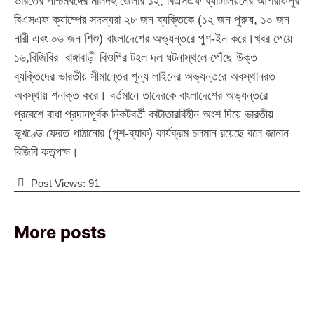
ভারতের পশ্চিমবঙ্গের মালদহ জেলার ১২, বিএসএফ ব্যাটালিয়নের আশরাফপুর
বিএসএফ ক্যাম্পের সদস্যরা ২৮ জন ব্যক্তিকে (১২ জন পুরুষ, ১০ জন
নারী এবং ০৬ জন শিশু) বাংলাদেশের অভ্যন্তরে পুশ-ইন করে।খবর পেয়ে
১৬,বিজিবির বাঙ্গাবাড়ী বিওপির টহল দল ঘটনাস্থলে পৌঁছে উক্ত
ব্যক্তিদের ভারতীয় সীমান্তের শূন্য লাইনের অভ্যন্তরে অবস্থানরত
অবস্থায় শনাক্ত করে। বর্তমানে তাদেরকে বাংলাদেশের অভ্যন্তরে
প্রবেশে বাধা প্রদানপূর্বক নিকটবর্তী কাটাতারবিহীন অংশ দিয়ে ভারতীয়
ভূখণ্ডে ফেরত পাঠানোর (পুশ-ব্যাক) কার্যক্রম চলমান রয়েছে বলে জানান
বিজিবি কতৃপক্ষ।
Post Views:
91
More posts