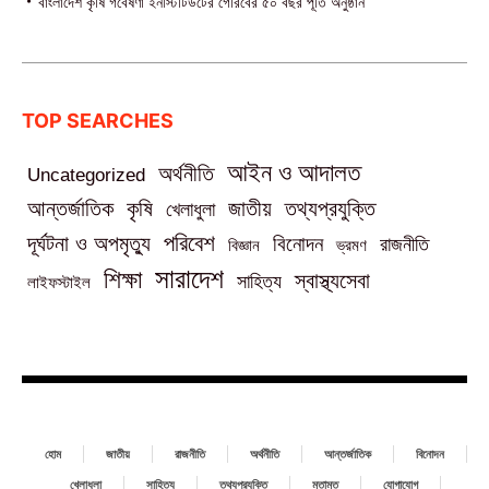
বাংলাদেশ কৃষি গবেষণা ইনস্টিটিউটের গৌরবের ৫০ বছর পূর্তি অনুষ্ঠান
TOP SEARCHES
আইন ও আদালত
অর্থনীতি
Uncategorized
তথ্যপ্রযুক্তি
আন্তর্জাতিক
কৃষি
জাতীয়
খেলাধুলা
পরিবেশ
দূর্ঘটনা ও অপমৃত্যু
বিনোদন
রাজনীতি
বিজ্ঞান
ভ্রমণ
সারাদেশ
শিক্ষা
স্বাস্থ্যসেবা
সাহিত্য
লাইফস্টাইল
হোম
জাতীয়
রাজনীতি
অর্থনীতি
আন্তর্জাতিক
বিনোদন
খেলাধুলা
সাহিত্য
তথ্যপ্রযুক্তি
মতামত
যোগাযোগ