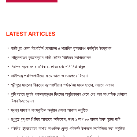
LATEST ARTICLES
গাজীপুরে জেলা রিপোর্টার্স ফোরামের ৫ শতাধিক বৃক্ষরোপণ কর্মসূচির উদ্বোধন
গোবিন্দগঞ্জের কৃতিসন্তান কাজী জেসিন বিটিভির মহাপরিচালক
নিরাপদ সড়ক সবার অধিকার- লায়ন মোঃ গনি মিয়া বাবুল
কালীগঞ্জে প্রশিক্ষণার্থীদের মাঝে ভাতা ও সনদপত্র বিতরণ
শ্রীপুরে মাদকের বিরুদ্ধে গ্রামবাসীদের গর্জন-‘হয় মাদক ছাড়ো, নয়তো এলাকা
কুড়িগ্রামে জুলাই গণঅভ্যুত্থান দিবসের অনুষ্ঠানস্থল থেকে বের করে সাংবাদিক পেটালো
বিএনপি-ছাত্রদল
স্বপ্ন সাধনা’র সাংস্কৃতিক অনুষ্ঠান মেঘলা আকাশ অনুষ্ঠিত
মধুপুরে বৃদ্ধকে পিটিয়ে আহতের অভিযোগ, নগদ ১ লাখ ৮০ হাজার টাকা লুটের দাবি
বাউবির ট্রেজারারের যশোর আঞ্চলিক কেন্দ্র পরিদর্শন উপলক্ষে মতবিনিময় সভা অনুষ্ঠিত