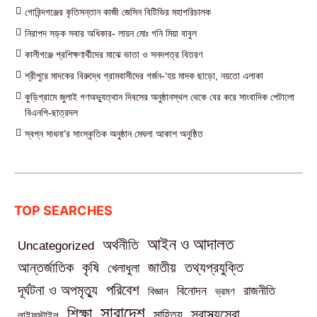
গোবিন্দগঞ্জের কৃতিসন্তান কাজী জেসিন বিটিভির মহাপরিচালক
নিরাপদ সড়ক সবার অধিকার- লায়ন মোঃ গনি মিয়া বাবুল
কালীগঞ্জে প্রশিক্ষণার্থীদের মাঝে ভাতা ও সনদপত্র বিতরণ
শ্রীপুরে মাদকের বিরুদ্ধে গ্রামবাসীদের গর্জন-‘হয় মাদক ছাড়ো, নয়তো এলাকা
কুড়িগ্রামে জুলাই গণঅভ্যুত্থান দিবসের অনুষ্ঠানস্থল থেকে বের করে সাংবাদিক পেটালো
বিএনপি-ছাত্রদল
স্বপ্ন সাধনা’র সাংস্কৃতিক অনুষ্ঠান মেঘলা আকাশ অনুষ্ঠিত
TOP SEARCHES
আইন ও আদালত
অর্থনীতি
Uncategorized
তথ্যপ্রযুক্তি
আন্তর্জাতিক
কৃষি
জাতীয়
খেলাধুলা
পরিবেশ
দূর্ঘটনা ও অপমৃত্যু
বিনোদন
রাজনীতি
বিজ্ঞান
ভ্রমণ
সারাদেশ
শিক্ষা
স্বাস্থ্যসেবা
সাহিত্য
লাইফস্টাইল