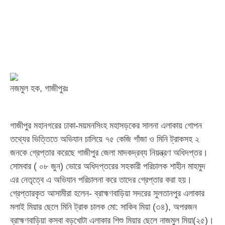
নজমুল হক, গাজীপুরঃ
গাজীপুর মহানগরের ঢাকা-ময়মনসিংহ মহাসড়কের সালনা এলাকায় গোপন
তথ্যের ভিত্তিতে অভিযান চালিয়ে ৭৫ কেজি গাঁজা ও মিনি ট্রাকসহ ২
জনকে গ্রেপ্তার করেছে গাজীপুর জেলা মাদকদ্রব্য নিয়ন্ত্রণ অধিদপ্তর।
সোমবার ( ০৮ জুন) ভোরে অধিদপ্তরের সহকারী পরিচালক শাহীন মাহমুদ
এর নেতৃত্বে এ অভিযান পরিচালনা করে তাদের গ্রেপ্তার করা হয়।
গ্রেপ্তারকৃত আসামীরা হলেন- ব্রাহ্মণবাড়িয়া সদরের সুলতানপুর এলাকার
মলাই মিয়ার ছেলে মিনি ট্রাক চালক মো: সাকিব মিয়া (৩৪), অপরজন
ব্রাহ্মণবাড়িয়া কসবা বড়খোটা এলাকার শিশু মিয়ার ছেলে নাজমুল মিয়া(২৫)।