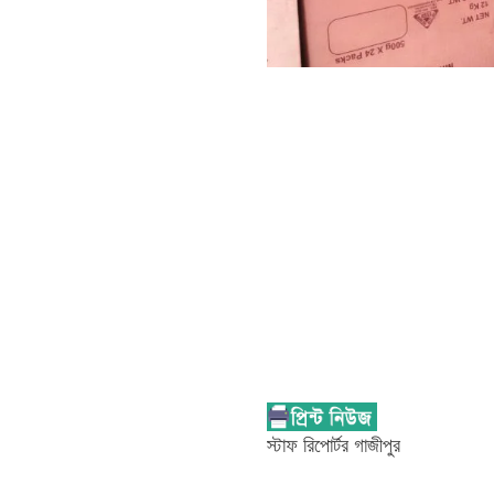
স্টাফ রিপোর্টর গাজীপুর