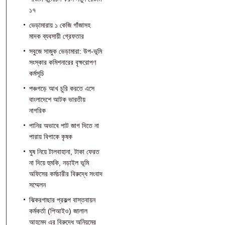
১৭
ভেড়ামারায় ১ কেজি গাঁজাসহ
মাদক ব্যবসায়ী গ্রেফতার
সবুজে সাজুক ভেড়ামারা: উপ-ভূমি
সংস্কার কমিশনারের বৃক্ষরোপণ
কর্মসূচি
পঞ্চগড়ে আখ চুরি করতে এসে
বাংলাদেশে আটক ভারতীয়
নাগরিক
পা‌নির অভাবে পাট জাগ দিতে না
পারায় বিপাকে কৃষক
ঘুষ নিয়ে টালবাহানা, টাকা ফেরত
না দিয়ে হুমকি, নড়াইল ভূমি
অফিসের কর্মচারীর বিরুদ্ধে সংবাদ
সম্মেলন
ঝিকরগাছার প্রকল্প বাস্তবায়ন
কর্মকর্তা (পিআইও) জালাল
আহমেদ এর বিরুদ্ধে অনিয়মের