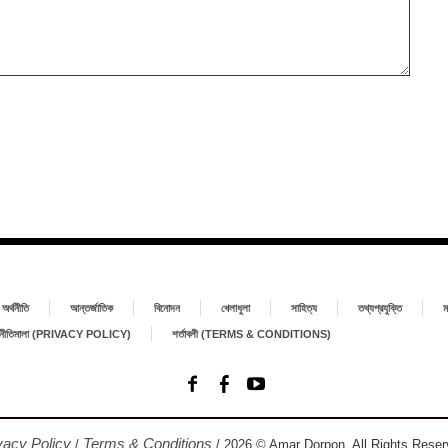
অর্থনীতি
আন্তর্জাতিক
বিনোদন
খেলাধুলা
সাহিত্য
তথ্যপ্রযুক্তি
ম
া নীতিমালা (PRIVACY POLICY)
শর্তাবলী (TERMS & CONDITIONS)
vacy Policy
Terms & Conditions
/
/ 2026 © Amar Dorpon. All Rights Reser