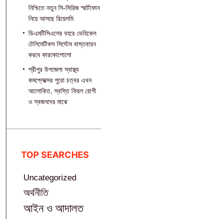
নিশ্চিতে নতুন সি-সিরিজ স্মার্টফোন
নিয়ে আসছে রিয়েলমি
ডিএমটিসিএলের বহরে ভেহিকেল
টেলিমেটিকস সিস্টেম বাস্তবায়ন
করবে কারকোপোলো
শ্রীপুর উপজেলা স্বাস্থ্য
কমপ্লেক্সের পুরো চত্বর এখন
আলোকিত, স্বস্তি ফিরল রোগী
ও স্বজনদের মাঝে‎
TOP SEARCHES
Uncategorized
অর্থনীতি
আইন ও আদালত