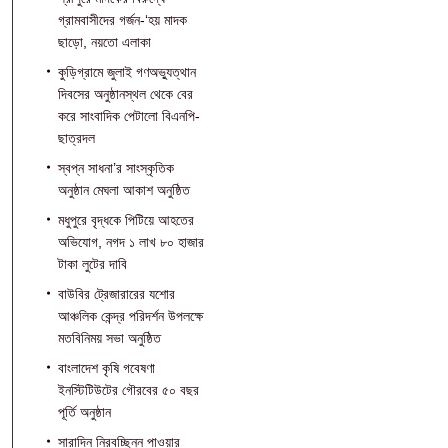
গ্রামবাসীদের গর্জন-‘হয় মাদক
ছাড়ো, নয়তো এলাকা
কুড়িগ্রামে জুলাই গণঅভ্যুত্থান
দিবসের অনুষ্ঠানস্থল থেকে বের
করে সাংবাদিক পেটালো বিএনপি-
ছাত্রদল
স্বপ্ন সাধনা’র সাংস্কৃতিক
অনুষ্ঠান মেঘলা আকাশ অনুষ্ঠিত
মধুপুরে বৃদ্ধকে পিটিয়ে আহতের
অভিযোগ, নগদ ১ লাখ ৮০ হাজার
টাকা লুটের দাবি
বাউবির ট্রেজারারের যশোর
আঞ্চলিক কেন্দ্র পরিদর্শন উপলক্ষে
মতবিনিময় সভা অনুষ্ঠিত
বাংলাদেশ কৃষি গবেষণা
ইনস্টিটিউটের গৌরবের ৫০ বছর
পূর্তি অনুষ্ঠান
সারাদিন নিরবচ্ছিন্ন পাওয়ার