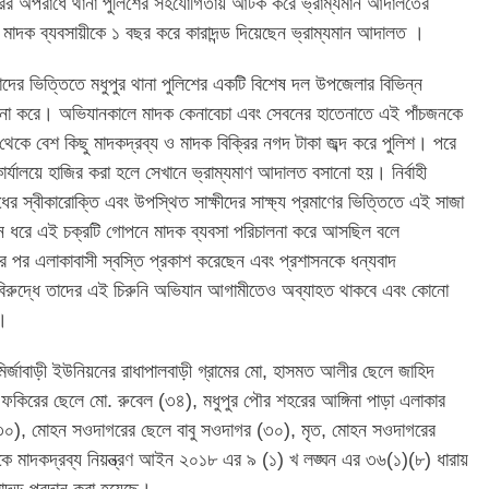
িক্রির অপরাধে থানা পুলিশের সহযোগিতায় আটক করে ভ্রাম্যমান আদালতের
 মাদক ব্যবসায়ীকে ১ বছর করে কারাদন্ড দিয়েছেন ভ্রাম্যমান আদালত ।
দের ভিত্তিতে মধুপুর থানা পুলিশের একটি বিশেষ দল উপজেলার বিভিন্ন
না করে। অভিযানকালে মাদক কেনাবেচা এবং সেবনের হাতেনাতে এই পাঁচজনকে
ে বেশ কিছু মাদকদ্রব্য ও মাদক বিক্রির নগদ টাকা জব্দ করে পুলিশ। পরে
কার্যালয়ে হাজির করা হলে সেখানে ভ্রাম্যমাণ আদালত বসানো হয়। নির্বাহী
ের স্বীকারোক্তি এবং উপস্থিত সাক্ষীদের সাক্ষ্য প্রমাণের ভিত্তিতে এই সাজা
িন ধরে এই চক্রটি গোপনে মাদক ব্যবসা পরিচালনা করে আসছিল বলে
 পর এলাকাবাসী স্বস্তি প্রকাশ করেছেন এবং প্রশাসনকে ধন্যবাদ
বিরুদ্ধে তাদের এই চিরুনি অভিযান আগামীতেও অব্যাহত থাকবে এবং কোনো
া।
ির্জাবাড়ী ইউনিয়নের রাধাপালবাড়ী গ্রামের মো, হাসমত আলীর ছেলে জাহিদ
 ফকিরের ছেলে মো. রুবেল (৩৪), মধুপুর পৌর শহরের আঙ্গিনা পাড়া এলাকার
৩০), মোহন সওদাগরের ছেলে বাবু সওদাগর (৩০), মৃত, মোহন সওদাগরের
 মাদকদ্রব্য নিয়ন্ত্রণ আইন ২০১৮ এর ৯ (১) খ লঙ্ঘন এর ৩৬(১)(৮) ধারায়