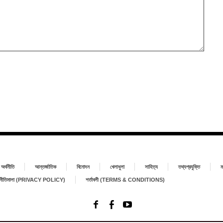
অর্থনীতি
আন্তর্জাতিক
বিনোদন
খেলাধুলা
সাহিত্য
তথ্যপ্রযুক্তি
ম
া নীতিমালা (PRIVACY POLICY)
শর্তাবলী (TERMS & CONDITIONS)