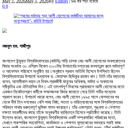
May 1, 2026
May 1, 2026
By
Editors
|
94 বার পড়া হয়েছে
0
0
নজমুল হক, গাজীপুর
বাংলাদেশ উন্মুক্ত বিশ্ববিদ্যালয়ের (বাউবি) গাড়ি চালক মোঃ আলী হোসেনের অবসরোত্তর
বিদায় সংবর্ধনা ৩০ এপ্রিল বিকেল ৩:০০টায় উপাচার্যের দপ্তরের কনফারেন্স রুমে মর্যাদাপূর্ণ
ও আবেগঘন পরিবেশে অনুষ্ঠিত হয়।অনুষ্ঠানে প্রধান অতিথি হিসেবে উপস্থিত ছিলেন
বিশ্ববিদ্যালয়ের উপাচার্য অধ্যাপক ড. মোহাম্মদ ছিদ্দিকুর রহমান খান। তিনি তাঁর বক্তব্যে
বলেন, আগামীকাল মহান মে দিবস-শ্রমজীবী মানুষের অধিকার, মর্যাদা ও অবদানের
স্বীকৃতির এক ঐতিহাসিক দিন। এই তাৎপর্যপূর্ণ দিবসের প্রাক্কালে আলী হোসেনের মতো
একজন নিবেদিতপ্রাণ কর্মীকে সম্মানজনক বিদায় জানাতে পেরে তিনি গভীর সন্তোষ
প্রকাশ করেন। উপাচার্য আরো বলেন, মোঃ আলী হোসেন ১৯৯৫ সালে যোগদানের পর
থেকে দীর্ঘ তিন দশকেরও বেশি সময় নিষ্ঠা, সততা ও দায়িত্ববোধের সঙ্গে বিশ্ববিদ্যালয়ের
পরিবহন শাখায় গুরুত্বপূর্ণ ভূমিকা পালন করেছেন। তাঁর একাগ্রতা, শৃঙ্খলা ও পেশাগত
দক্ষতা সহকর্মীদের কাছে তাঁকে অনুকরণীয় ব্যক্তিত্ব হিসেবে প্রতিষ্ঠিত করেছে। তিনি
উল্লেখ করেন, বাংলাদেশ উন্মুক্ত বিশ্ববিদ্যালয় একটি সম্প্রসারিত পরিবারের মতো,
যেখানে পারস্পরিক সহযোগিতা, মানবিকতা ও পেশাগত মূল্যবোধের সমন্বয়ে সবাই কাজ
করেন-আলী হোসেনের কর্মজীবন তারই উজ্জ্বল প্রতিফলন”।তিনি বলেন, “দীর্ঘ কর্মজীবন