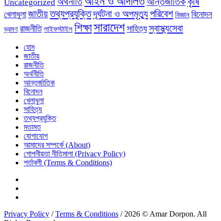
আইন ও আদালত
অর্থনীতি
কৃষি
আন্তর্জাতিক
Uncategorized
পরিবেশ
জাতীয়
তথ্যপ্রযুক্তি
দূর্ঘটনা ও অপমৃত্যু
খেলাধুলা
বিনোদন
বিজ্ঞান
সারাদেশ
শিক্ষা
স্বাস্থ্যসেবা
রাজনীতি
সাহিত্য
ভ্রমণ
লাইফস্টাইল
হোম
জাতীয়
রাজনীতি
অর্থনীতি
আন্তর্জাতিক
বিনোদন
খেলাধুলা
সাহিত্য
তথ্যপ্রযুক্তি
মতামত
যোগাযোগ
আমাদের সম্পর্কে (About)
গোপনীয়তা নীতিমালা (Privacy Policy)
শর্তাবলী (Terms & Conditions)
Privacy Policy
/
Terms & Conditions
/ 2026 © Amar Dorpon. All