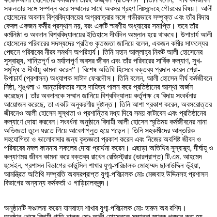
সফলতার সঙ্গে সম্পন্ন করে সম্মানের সাথে অবসর গ্রহণ নিঃসন্দেহে গৌরবের বিষয়। আলী
হোসেনের অবদান বিশ্ববিদ্যালয়ের অগ্রযাত্রার সঙ্গে গভীরভাবে সম্পৃক্ত এবং তাঁর বিদায়
কেবল একজন কর্মীর প্রস্থান নয়, বরং একটি স্মরণীয় অধ্যায়ের সমাপ্তি। তবে তাঁর
কর্মনিষ্ঠা ও অবদান বিশ্ববিদ্যালয়ের ইতিহাসে দীর্ঘদিন অম্লান হয়ে থাকবে। উপাচার্য আলী
হোসেনের পরিবারের সদস্যদের প্রতিও কৃতজ্ঞতা জানিয়ে বলেন, একজন কর্মীর সাফল্যের
পেছনে পরিবারের নীরব সমর্থন অপরিহার্য। তিনি মহান আল্লাহ্র নিকট আলী হোসেনের
সুস্বাস্থ্য, শান্তিপূর্ণ ও মর্যাদাপূর্ণ অবসর জীবন এবং তাঁর পরিবারের সার্বিক কল্যাণ, সুখ-
সমৃদ্ধি ও দীর্ঘায়ু কামনা করেন”। বিশেষ অতিথি হিসেবে বক্তব্য প্রদান করেন প্রো-
উপাচার্য (প্রশাসন) অধ্যাপক সাঈদ ফেরদৌস। তিনি বলেন, আলী হোসেন দীর্ঘ কর্মজীবনে
নিষ্ঠা, শৃঙ্খলা ও আন্তরিকতার সঙ্গে দায়িত্ব পালন করে প্রতিষ্ঠানের আস্থা অর্জন
করেছেন। তাঁর অবদানকে সম্মান জানিয়ে বিশ্ববিদ্যালয় কর্তৃপক্ষ যে বিদায় সংবর্ধনার
আয়োজন করেছে, তা একটি অনুকরণীয় দৃষ্টান্ত। তিনি আশা প্রকাশ করেন, অবসরোত্তর
জীবনেও আলী হোসেন সুস্থতা ও প্রশান্তির মধ্য দিয়ে সময় কাটাবেন এবং প্রতিষ্ঠানের
কল্যাণে দোয়া করবেন।সংবর্ধনা অনুষ্ঠানে বিদায়ী আলী হোসেন স্মৃতিময় কর্মজীবনের নানা
অভিজ্ঞতা তুলে ধরতে গিয়ে আবেগাপ্লুত হয়ে পড়েন। তিনি সহকর্মীদের আন্তরিক
সহযোগিতা ও ভালোবাসার জন্য কৃতজ্ঞতা প্রকাশ করেন এবং নিজের অবশিষ্ট জীবন ও
পরিবারের মঙ্গল কামনায় সকলের দোয়া প্রার্থনা করেন। এছাড়া অতিথির সুস্বাস্থ্য, দীর্ঘায়ু ও
কল্যাণময় জীবন কামনা করে বক্তব্য রাখেন রেজিস্ট্রার (ভারপ্রাপ্ত) টি.এম. আহমেদ
হুসেইন, প্রশাসন বিভাগের কাউন্সিল শাখার যুগ্ম-পরিচালক মোহাম্মদ ছালাউদ্দিন ভূঁইয়া,
আমন্ত্রিত অতিথি সম্প্রতি অবসরপ্রাপ্ত যুগ্ম-পরিচালক মোঃ মেজবাহ উদ্দিনসহ প্রশাসন
বিভাগের অন্যান্য কর্মকর্তা ও গাড়িচালকবৃন্দ।
অনুষ্ঠানটি সঞ্চালনা করেন যানবাহন শাখার যুগ্ম-পরিচালক মোঃ হারুন অর রশিদ।
অনুষ্ঠান শেষে বিদায়ী গাড়ি চালক মোঃ আলী হোসেনকে সম্মাননা স্মারক প্রদান করা হয়