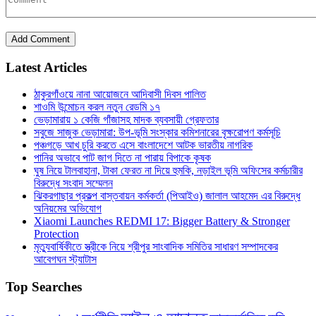
Latest Articles
ঠাকুরগাঁওয়ে নানা আয়োজনে আদিবাসী দিবস পালিত
শাওমি উন্মোচন করল নতুন রেডমি ১৭
ভেড়ামারায় ১ কেজি গাঁজাসহ মাদক ব্যবসায়ী গ্রেফতার
সবুজে সাজুক ভেড়ামারা: উপ-ভূমি সংস্কার কমিশনারের বৃক্ষরোপণ কর্মসূচি
পঞ্চগড়ে আখ চুরি করতে এসে বাংলাদেশে আটক ভারতীয় নাগরিক
পা‌নির অভাবে পাট জাগ দিতে না পারায় বিপাকে কৃষক
ঘুষ নিয়ে টালবাহানা, টাকা ফেরত না দিয়ে হুমকি, নড়াইল ভূমি অফিসের কর্মচারীর
বিরুদ্ধে সংবাদ সম্মেলন
ঝিকরগাছার প্রকল্প বাস্তবায়ন কর্মকর্তা (পিআইও) জালাল আহমেদ এর বিরুদ্ধে
অনিয়মের অভিযোগ
Xiaomi Launches REDMI 17: Bigger Battery & Stronger
Protection
মৃত্যুবার্ষিকীতে স্ত্রীকে নিয়ে শ্রীপুর সাংবাদিক সমিতির সাধারণ সম্পাদকের
আবেগঘন স্ট্যাটাস
Top Searches