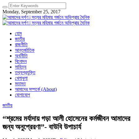
Monday, September 25, 2017
হোম
জাতীয়
রাজনীতি
আন্তর্জাতিক
অর্থনীতি
বিনোদন
সাহিত্য
তথ্যপ্রযুক্তি
খেলাধুলা
মতামত
আমাদের সম্পর্কে (About)
যোগাযোগ
জাতীয়
“শ্রমের মর্যাদায় গড়া আলী হোসেনের কর্মজীবন আমাদের
জন্য অনুপ্রেরণা”- বাউবি উপাচার্য