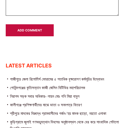
LATEST ARTICLES
গাজীপুরে জেলা রিপোর্টার্স ফোরামের ৫ শতাধিক বৃক্ষরোপণ কর্মসূচির উদ্বোধন
গোবিন্দগঞ্জের কৃতিসন্তান কাজী জেসিন বিটিভির মহাপরিচালক
নিরাপদ সড়ক সবার অধিকার- লায়ন মোঃ গনি মিয়া বাবুল
কালীগঞ্জে প্রশিক্ষণার্থীদের মাঝে ভাতা ও সনদপত্র বিতরণ
শ্রীপুরে মাদকের বিরুদ্ধে গ্রামবাসীদের গর্জন-‘হয় মাদক ছাড়ো, নয়তো এলাকা
কুড়িগ্রামে জুলাই গণঅভ্যুত্থান দিবসের অনুষ্ঠানস্থল থেকে বের করে সাংবাদিক পেটালো