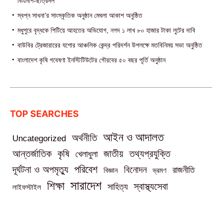
বিএনপি-ছাত্রদল
স্বপ্ন সাধনা’র সাংস্কৃতিক অনুষ্ঠান মেঘলা আকাশ অনুষ্ঠিত
মধুপুরে বৃদ্ধকে পিটিয়ে আহতের অভিযোগ, নগদ ১ লাখ ৮০ হাজার টাকা লুটের দাবি
বাউবির ট্রেজারারের যশোর আঞ্চলিক কেন্দ্র পরিদর্শন উপলক্ষে মতবিনিময় সভা অনুষ্ঠিত
বাংলাদেশ কৃষি গবেষণা ইনস্টিটিউটের গৌরবের ৫০ বছর পূর্তি অনুষ্ঠান
TOP SEARCHES
আইন ও আদালত
অর্থনীতি
Uncategorized
তথ্যপ্রযুক্তি
আন্তর্জাতিক
কৃষি
জাতীয়
খেলাধুলা
পরিবেশ
দূর্ঘটনা ও অপমৃত্যু
বিনোদন
রাজনীতি
বিজ্ঞান
ভ্রমণ
সারাদেশ
শিক্ষা
স্বাস্থ্যসেবা
সাহিত্য
লাইফস্টাইল