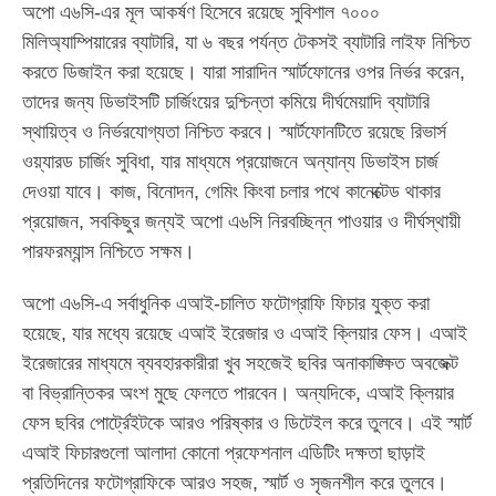
অপো এ৬সি-এর মূল আকর্ষণ হিসেবে রয়েছে সুবিশাল ৭০০০
মিলিঅ্যাম্পিয়ারের ব্যাটারি, যা ৬ বছর পর্যন্ত টেকসই ব্যাটারি লাইফ নিশ্চিত
করতে ডিজাইন করা হয়েছে। যারা সারাদিন স্মার্টফোনের ওপর নির্ভর করেন,
তাদের জন্য ডিভাইসটি চার্জিংয়ের দুশ্চিন্তা কমিয়ে দীর্ঘমেয়াদি ব্যাটারি
স্থায়িত্ব ও নির্ভরযোগ্যতা নিশ্চিত করবে। স্মার্টফোনটিতে রয়েছে রিভার্স
ওয়্যারড চার্জিং সুবিধা, যার মাধ্যমে প্রয়োজনে অন্যান্য ডিভাইস চার্জ
দেওয়া যাবে। কাজ, বিনোদন, গেমিং কিংবা চলার পথে কানেক্টেড থাকার
প্রয়োজন, সবকিছুর জন্যই অপো এ৬সি নিরবচ্ছিন্ন পাওয়ার ও দীর্ঘস্থায়ী
পারফরম্যান্স নিশ্চিতে সক্ষম।
অপো এ৬সি-এ সর্বাধুনিক এআই-চালিত ফটোগ্রাফি ফিচার যুক্ত করা
হয়েছে, যার মধ্যে রয়েছে এআই ইরেজার ও এআই ক্লিয়ার ফেস। এআই
ইরেজারের মাধ্যমে ব্যবহারকারীরা খুব সহজেই ছবির অনাকাঙ্ক্ষিত অবজেক্ট
বা বিভ্রান্তিকর অংশ মুছে ফেলতে পারবেন। অন্যদিকে, এআই ক্লিয়ার
ফেস ছবির পোর্ট্রেইটকে আরও পরিষ্কার ও ডিটেইল করে তুলবে। এই স্মার্ট
এআই ফিচারগুলো আলাদা কোনো প্রফেশনাল এডিটিং দক্ষতা ছাড়াই
প্রতিদিনের ফটোগ্রাফিকে আরও সহজ, স্মার্ট ও সৃজনশীল করে তুলবে।