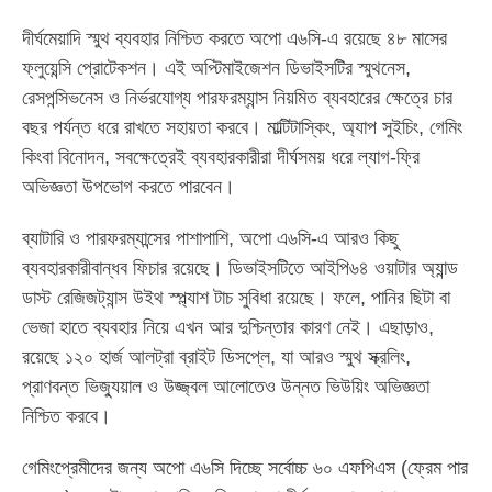
দীর্ঘমেয়াদি স্মুথ ব্যবহার নিশ্চিত করতে অপো এ৬সি-এ রয়েছে ৪৮ মাসের
ফ্লুয়েন্সি প্রোটেকশন। এই অপ্টিমাইজেশন ডিভাইসটির স্মুথনেস,
রেসপন্সিভনেস ও নির্ভরযোগ্য পারফরম্যান্স নিয়মিত ব্যবহারের ক্ষেত্রে চার
বছর পর্যন্ত ধরে রাখতে সহায়তা করবে। মাল্টিটাস্কিং, অ্যাপ সুইচিং, গেমিং
কিংবা বিনোদন, সবক্ষেত্রেই ব্যবহারকারীরা দীর্ঘসময় ধরে ল্যাগ-ফ্রি
অভিজ্ঞতা উপভোগ করতে পারবেন।
ব্যাটারি ও পারফরম্যান্সের পাশাপাশি, অপো এ৬সি-এ আরও কিছু
ব্যবহারকারীবান্ধব ফিচার রয়েছে। ডিভাইসটিতে আইপি৬৪ ওয়াটার অ্যান্ড
ডাস্ট রেজিজট্যান্স উইথ স্প্ল্যাশ টাচ সুবিধা রয়েছে। ফলে, পানির ছিটা বা
ভেজা হাতে ব্যবহার নিয়ে এখন আর দুশ্চিন্তার কারণ নেই। এছাড়াও,
রয়েছে ১২০ হার্জ আলট্রা ব্রাইট ডিসপ্লে, যা আরও স্মুথ স্ক্রলিং,
প্রাণবন্ত ভিজ্যুয়াল ও উজ্জ্বল আলোতেও উন্নত ভিউয়িং অভিজ্ঞতা
নিশ্চিত করবে।
গেমিংপ্রেমীদের জন্য অপো এ৬সি দিচ্ছে সর্বোচ্চ ৬০ এফপিএস (ফ্রেম পার