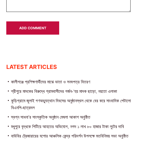
LATEST ARTICLES
কালীগঞ্জে প্রশিক্ষণার্থীদের মাঝে ভাতা ও সনদপত্র বিতরণ
শ্রীপুরে মাদকের বিরুদ্ধে গ্রামবাসীদের গর্জন-‘হয় মাদক ছাড়ো, নয়তো এলাকা
কুড়িগ্রামে জুলাই গণঅভ্যুত্থান দিবসের অনুষ্ঠানস্থল থেকে বের করে সাংবাদিক পেটালো
বিএনপি-ছাত্রদল
স্বপ্ন সাধনা’র সাংস্কৃতিক অনুষ্ঠান মেঘলা আকাশ অনুষ্ঠিত
মধুপুরে বৃদ্ধকে পিটিয়ে আহতের অভিযোগ, নগদ ১ লাখ ৮০ হাজার টাকা লুটের দাবি
বাউবির ট্রেজারারের যশোর আঞ্চলিক কেন্দ্র পরিদর্শন উপলক্ষে মতবিনিময় সভা অনুষ্ঠিত