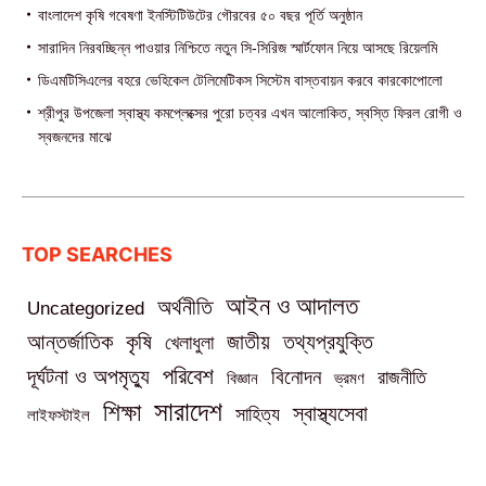
বাংলাদেশ কৃষি গবেষণা ইনস্টিটিউটের গৌরবের ৫০ বছর পূর্তি অনুষ্ঠান
সারাদিন নিরবচ্ছিন্ন পাওয়ার নিশ্চিতে নতুন সি-সিরিজ স্মার্টফোন নিয়ে আসছে রিয়েলমি
ডিএমটিসিএলের বহরে ভেহিকেল টেলিমেটিকস সিস্টেম বাস্তবায়ন করবে কারকোপোলো
শ্রীপুর উপজেলা স্বাস্থ্য কমপ্লেক্সের পুরো চত্বর এখন আলোকিত, স্বস্তি ফিরল রোগী ও
স্বজনদের মাঝে‎
TOP SEARCHES
আইন ও আদালত
অর্থনীতি
Uncategorized
তথ্যপ্রযুক্তি
আন্তর্জাতিক
কৃষি
জাতীয়
খেলাধুলা
পরিবেশ
দূর্ঘটনা ও অপমৃত্যু
বিনোদন
রাজনীতি
বিজ্ঞান
ভ্রমণ
সারাদেশ
শিক্ষা
স্বাস্থ্যসেবা
সাহিত্য
লাইফস্টাইল