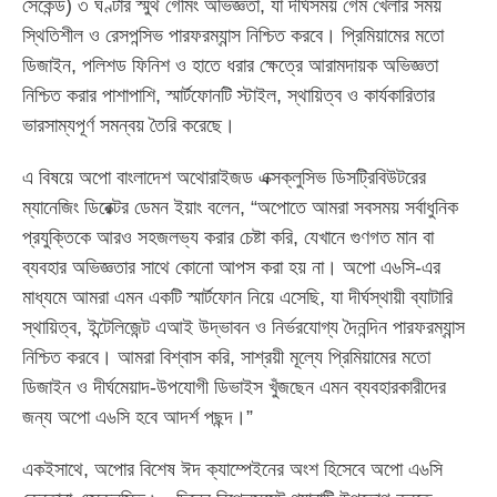
সেকেন্ড) ৩ ঘণ্টার স্মুথ গেমিং অভিজ্ঞতা, যা দীর্ঘসময় গেম খেলার সময়
স্থিতিশীল ও রেসপন্সিভ পারফরম্যান্স নিশ্চিত করবে। প্রিমিয়ামের মতো
ডিজাইন, পলিশড ফিনিশ ও হাতে ধরার ক্ষেত্রে আরামদায়ক অভিজ্ঞতা
নিশ্চিত করার পাশাপাশি, স্মার্টফোনটি স্টাইল, স্থায়িত্ব ও কার্যকারিতার
ভারসাম্যপূর্ণ সমন্বয় তৈরি করেছে।
এ বিষয়ে অপো বাংলাদেশ অথোরাইজড এক্সক্লুসিভ ডিসট্রিবিউটরের
ম্যানেজিং ডিরেক্টর ডেমন ইয়াং বলেন, “অপোতে আমরা সবসময় সর্বাধুনিক
প্রযুক্তিকে আরও সহজলভ্য করার চেষ্টা করি, যেখানে গুণগত মান বা
ব্যবহার অভিজ্ঞতার সাথে কোনো আপস করা হয় না। অপো এ৬সি-এর
মাধ্যমে আমরা এমন একটি স্মার্টফোন নিয়ে এসেছি, যা দীর্ঘস্থায়ী ব্যাটারি
স্থায়িত্ব, ইন্টেলিজেন্ট এআই উদ্ভাবন ও নির্ভরযোগ্য দৈনন্দিন পারফরম্যান্স
নিশ্চিত করবে। আমরা বিশ্বাস করি, সাশ্রয়ী মূল্যে প্রিমিয়ামের মতো
ডিজাইন ও দীর্ঘমেয়াদ-উপযোগী ডিভাইস খুঁজছেন এমন ব্যবহারকারীদের
জন্য অপো এ৬সি হবে আদর্শ পছন্দ।”
একইসাথে, অপোর বিশেষ ঈদ ক্যাম্পেইনের অংশ হিসেবে অপো এ৬সি