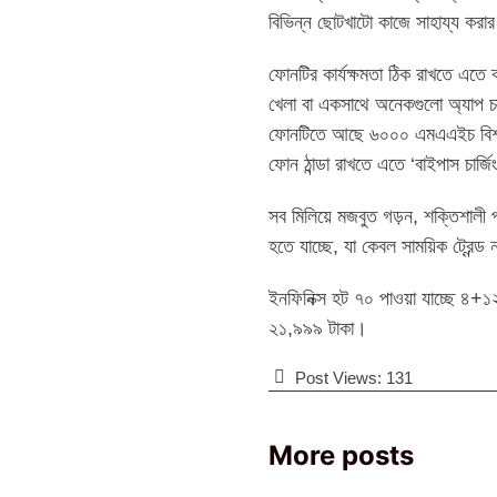
বিভিন্ন ছোটখাটো কাজে সাহায্য ক
ফোনটির কার্যক্ষমতা ঠিক রাখতে এতে
খেলা বা একসাথে অনেকগুলো অ্যাপ চাল
ফোনটিতে আছে ৬০০০ এমএএইচ বিশাল ব্যা
ফোন ঠান্ডা রাখতে এতে ‘বাইপাস চার্জি
সব মিলিয়ে মজবুত গড়ন, শক্তিশালী প
হতে যাচ্ছে, যা কেবল সাময়িক ট্রেন্ড ন
ইনফিনিক্স হট ৭০ পাওয়া যাচ্ছে ৪+১
২১,৯৯৯ টাকা।
Post Views:
131
More posts