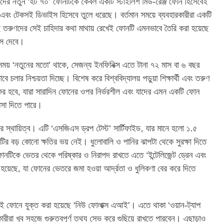
িক্স তাদের নতুন ‘হট ৭০’ ফোনটিকে কেবল একটি স্টাইলিশ মিড-রেঞ্জ ফোন হিসেবেই
্য এবং টেকসই ডিভাইস হিসেবে তুলে ধরেছে। বর্তমান সময়ে ব্যবহারকারীরা একটি
ই তরুণদের সেই চাহিদার কথা মাথায় রেখেই ফোনটি এমনভাবে তৈরি করা হয়েছে
িস দেবে।
সময় ‘নতুনের মতো’ থাকে, সেজন্য ইনফিনিক্স এতে টানা ৭২ মাস বা ৬ বছর
লভাবে চলার নিশ্চয়তা দিচ্ছে। বিশেষ করে বিশ্ববিদ্যালয় পড়ুয়া শিক্ষার্থী এবং তরুণ
যকর হবে, যারা সারাদিন ফোনের ওপর নির্ভরশীল এবং যাদের এমন একটি ফোন
রসা দিতে পারে।
র স্থায়িত্ব। এটি ‘এসজিএস ড্রপ টেস্ট’ সার্টিফাইড, যার মানে হলো ১.৫
ির বড় কোনো ক্ষতির ভয় নেই। ধুলোবালি ও পানির ঝাপটা থেকে সুরক্ষা দিতে
নটিকে ভেতর থেকে পরিষ্কার ও নিরাপদ রাখতে এতে ‘ইন্টেলিজেন্ট ড্রেন এবং
 হয়েছে, যা ফোনের ভেতরে জমা হওয়া আর্দ্রতা ও ধুলিকণা বের করে দিতে
ফোনে যুক্ত করা হয়েছে ‘নিউ ফোলাক্স এআই’। এতে থাকা ‘ওয়ান-ট্যাপ
ারীরা খুব সহজে গুরুত্বপূর্ণ তথ্য সেভ করে গুছিয়ে রাখতে পারবেন। এছাড়াও