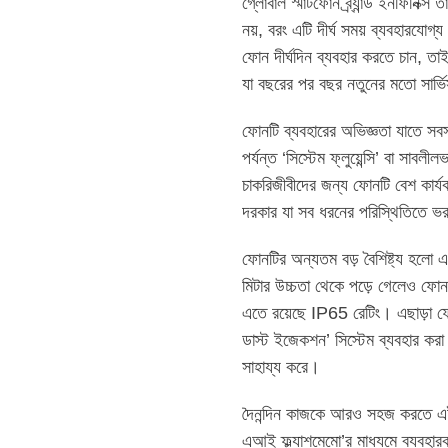
গ্লোবাল স্মার্টফোন ব্র্যান্ড ইনফিন
নয়, বরং এটি দীর্ঘ সময় ব্যবহারযোগ
ফোন দীর্ঘদিন ব্যবহার করতে চান, তা
যা বছরের পর বছর নতুনের মতো সার্ভ
ফোনটি ব্যবহারের অভিজ্ঞতা যাতে সব
পর্যন্ত ‘সিস্টেম ফ্লুয়েন্সি’ বা সাবলী
চাকরিজীবীদের জন্য ফোনটি বেশ কার্
দরকার যা সব ধরনের পরিস্থিতিতে ভ
ফোনটির অন্যতম বড় বৈশিষ্ট্য হলো এ
মিটার উচ্চতা থেকে পড়ে গেলেও ফোনট
এতে রয়েছে IP65 রেটিং। এছাড়া ফো
ডাস্ট ইজেকশন’ সিস্টেম ব্যবহার করা
সাহায্য করে।
দৈনন্দিন কাজকে আরও সহজ করতে এই 
এআই ফ্ল্যাশমেমো’র মাধ্যমে ব্যবহারক