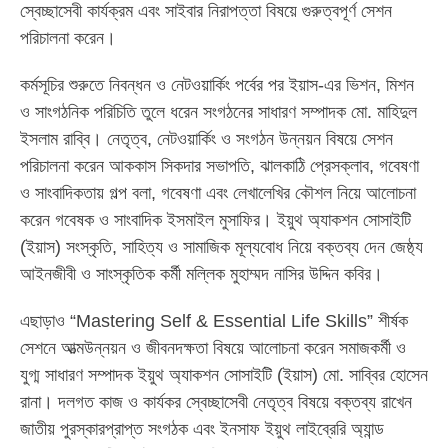
স্বেচ্ছাসেবী কার্যক্রম এবং সাইবার নিরাপত্তা বিষয়ে গুরুত্বপূর্ণ সেশন
পরিচালনা করেন।
কর্মসূচির শুরুতে নিবন্ধন ও নেটওয়ার্কিং পর্বের পর ইয়াস-এর ভিশন, মিশন
ও সাংগঠনিক পরিচিতি তুলে ধরেন সংগঠনের সাধারণ সম্পাদক মো. মাহিদুল
ইসলাম রাব্বি। নেতৃত্ব, নেটওয়ার্কিং ও সংগঠন উন্নয়ন বিষয়ে সেশন
পরিচালনা করেন আককাস সিকদার সভাপতি, ঝালকাঠি প্রেসক্লাব, গবেষণা
ও সাংবাদিকতায় গল্প বলা, গবেষণা এবং লেখালেখির কৌশল নিয়ে আলোচনা
করেন গবেষক ও সাংবাদিক ইসমাইল মুসাফির। ইয়ুথ অ্যাকশন সোসাইটি
(ইয়াস) সংস্কৃতি, সাহিত্য ও সামাজিক মূল্যবোধ নিয়ে বক্তব্য দেন জেষ্ঠ্য
আইনজীবী ও সাংস্কৃতিক কর্মী মল্লিক মুহাম্মদ নাসির উদ্দিন কবির।
এছাড়াও “Mastering Self & Essential Life Skills” শীর্ষক
সেশনে আত্মউন্নয়ন ও জীবনদক্ষতা বিষয়ে আলোচনা করেন সমাজকর্মী ও
যুগ্ম সাধারণ সম্পাদক ইয়ুথ অ্যাকশন সোসাইটি (ইয়াস) মো. সাব্বির হোসেন
রানা। দলগত কাজ ও কার্যকর স্বেচ্ছাসেবী নেতৃত্ব বিষয়ে বক্তব্য রাখেন
জাতীয় পুরস্কারপ্রাপ্ত সংগঠক এবং ইনসাফ ইয়ুথ লাইব্রেরি অ্যান্ড