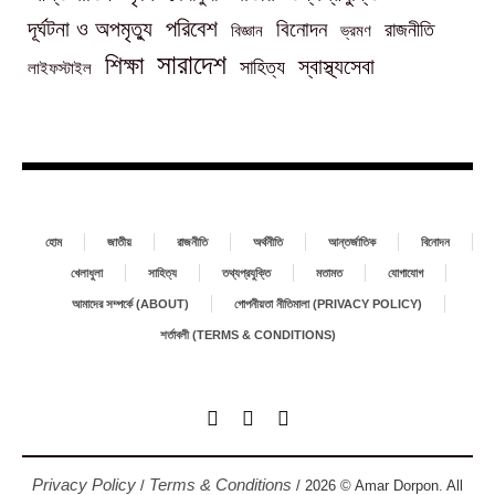
পরিবেশ
দূর্ঘটনা ও অপমৃত্যু
বিনোদন
রাজনীতি
বিজ্ঞান
ভ্রমণ
সারাদেশ
শিক্ষা
স্বাস্থ্যসেবা
সাহিত্য
লাইফস্টাইল
হোম
জাতীয়
রাজনীতি
অর্থনীতি
আন্তর্জাতিক
বিনোদন
খেলাধুলা
সাহিত্য
তথ্যপ্রযুক্তি
মতামত
যোগাযোগ
আমাদের সম্পর্কে (ABOUT)
গোপনীয়তা নীতিমালা (PRIVACY POLICY)
শর্তাবলী (TERMS & CONDITIONS)
Privacy Policy
Terms & Conditions
/
/ 2026 © Amar Dorpon. All