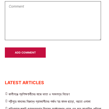
LATEST ARTICLES
কালীগঞ্জে প্রশিক্ষণার্থীদের মাঝে ভাতা ও সনদপত্র বিতরণ
শ্রীপুরে মাদকের বিরুদ্ধে গ্রামবাসীদের গর্জন-‘হয় মাদক ছাড়ো, নয়তো এলাকা
কুড়িগ্রামে জুলাই গণঅভ্যুত্থান দিবসের অনুষ্ঠানস্থল থেকে বের করে সাংবাদিক পেটালো