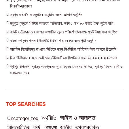
বিএনপি-ছাত্রদল
স্বপ্ন সাধনা’র সাংস্কৃতিক অনুষ্ঠান মেঘলা আকাশ অনুষ্ঠিত
মধুপুরে বৃদ্ধকে পিটিয়ে আহতের অভিযোগ, নগদ ১ লাখ ৮০ হাজার টাকা লুটের দাবি
বাউবির ট্রেজারারের যশোর আঞ্চলিক কেন্দ্র পরিদর্শন উপলক্ষে মতবিনিময় সভা অনুষ্ঠিত
বাংলাদেশ কৃষি গবেষণা ইনস্টিটিউটের গৌরবের ৫০ বছর পূর্তি অনুষ্ঠান
সারাদিন নিরবচ্ছিন্ন পাওয়ার নিশ্চিতে নতুন সি-সিরিজ স্মার্টফোন নিয়ে আসছে রিয়েলমি
ডিএমটিসিএলের বহরে ভেহিকেল টেলিমেটিকস সিস্টেম বাস্তবায়ন করবে কারকোপোলো
শ্রীপুর উপজেলা স্বাস্থ্য কমপ্লেক্সের পুরো চত্বর এখন আলোকিত, স্বস্তি ফিরল রোগী ও
স্বজনদের মাঝে‎
TOP SEARCHES
আইন ও আদালত
অর্থনীতি
Uncategorized
তথ্যপ্রযুক্তি
আন্তর্জাতিক
কৃষি
জাতীয়
খেলাধুলা