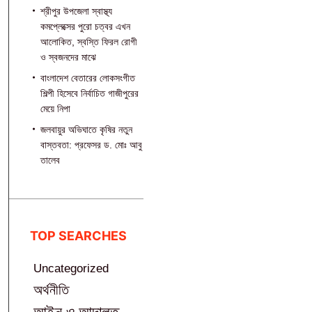
শ্রীপুর উপজেলা স্বাস্থ্য
কমপ্লেক্সের পুরো চত্বর এখন
আলোকিত, স্বস্তি ফিরল রোগী
ও স্বজনদের মাঝে‎
বাংলাদেশ বেতারের লোকসংগীত
শিল্পী হিসেবে নির্বাচিত গাজীপুরের
মেয়ে নিপা
জলবায়ুর অভিঘাতে কৃষির নতুন
বাস্তবতা: প্রফেসর ড. মোঃ আবু
তালেব
TOP SEARCHES
Uncategorized
অর্থনীতি