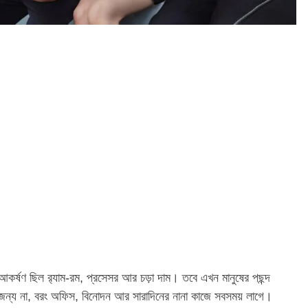
ূল আকর্ষণ ছিল র‍্যাম-রম, প্রসেসর আর চড়া দাম। তবে এখন মানুষের পছন্দ
ন্য না, বরং অফিস, বিনোদন আর সারাদিনের নানা কাজে সবসময় লাগে।