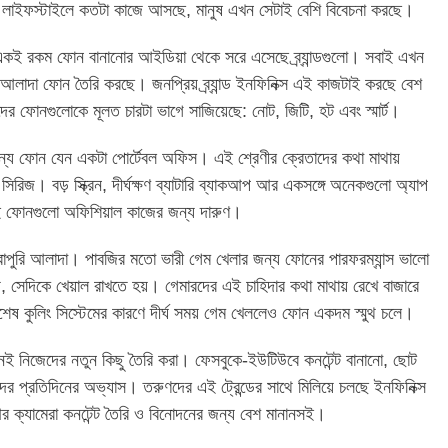
র লাইফস্টাইলে কতটা কাজে আসছে, মানুষ এখন সেটাই বেশি বিবেচনা করছে।
একই রকম ফোন বানানোর আইডিয়া থেকে সরে এসেছে ব্র্যান্ডগুলো। সবাই এখন
 আলাদা ফোন তৈরি করছে। জনপ্রিয় ব্র্যান্ড ইনফিনিক্স এই কাজটাই করছে বেশ
তাদের ফোনগুলোকে মূলত চারটা ভাগে সাজিয়েছে: নোট, জিটি, হট এবং স্মার্ট।
 জন্য ফোন যেন একটা পোর্টেবল অফিস। এই শ্রেণীর ক্রেতাদের কথা মাথায়
িরিজ। বড় স্ক্রিন, দীর্ঘক্ষণ ব্যাটারি ব্যাকআপ আর একসঙ্গে অনেকগুলো অ্যাপ
এই ফোনগুলো অফিশিয়াল কাজের জন্য দারুণ।
ুরোপুরি আলাদা। পাবজির মতো ভারী গেম খেলার জন্য ফোনের পারফরম্যান্স ভালো
, সেদিকে খেয়াল রাখতে হয়। গেমারদের এই চাহিদার কথা মাথায় রেখে বাজারে
শেষ কুলিং সিস্টেমের কারণে দীর্ঘ সময় গেম খেললেও ফোন একদম স্মুথ চলে।
েই নিজেদের নতুন কিছু তৈরি করা। ফেসবুকে-ইউটিউবে কনটেন্ট বানানো, ছোট
দের প্রতিদিনের অভ্যাস। তরুণদের এই ট্রেন্ডের সাথে মিলিয়ে চলছে ইনফিনিক্স
 ক্যামেরা কনটেন্ট তৈরি ও বিনোদনের জন্য বেশ মানানসই।