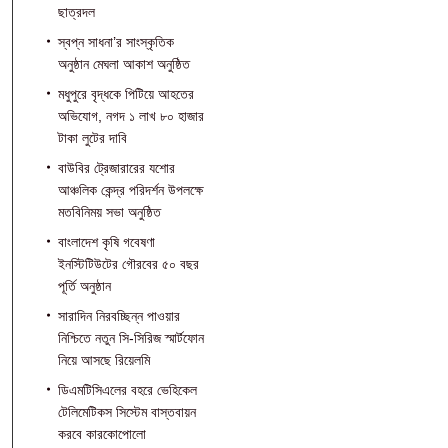
ছাত্রদল
স্বপ্ন সাধনা’র সাংস্কৃতিক
অনুষ্ঠান মেঘলা আকাশ অনুষ্ঠিত
মধুপুরে বৃদ্ধকে পিটিয়ে আহতের
অভিযোগ, নগদ ১ লাখ ৮০ হাজার
টাকা লুটের দাবি
বাউবির ট্রেজারারের যশোর
আঞ্চলিক কেন্দ্র পরিদর্শন উপলক্ষে
মতবিনিময় সভা অনুষ্ঠিত
বাংলাদেশ কৃষি গবেষণা
ইনস্টিটিউটের গৌরবের ৫০ বছর
পূর্তি অনুষ্ঠান
সারাদিন নিরবচ্ছিন্ন পাওয়ার
নিশ্চিতে নতুন সি-সিরিজ স্মার্টফোন
নিয়ে আসছে রিয়েলমি
ডিএমটিসিএলের বহরে ভেহিকেল
টেলিমেটিকস সিস্টেম বাস্তবায়ন
করবে কারকোপোলো