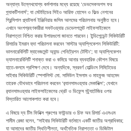
অন্যান্য উল্লেখযোগ্য কর্মশালার মধ্যে রয়েছে ‘ডেভসেকঅপস ফর
প্র্যাকটিশনার্স’; যা মেটাহিডের সিইও আরিফ হোসেন ও ফিল্ড নেশনের
প্রিন্সিপাল প্ল্যাটফর্ম ইঞ্জিনিয়ার জসিম আলমের পরিচালনায় অনুষ্ঠিত হবে।
এখানে অংশগ্রহণকারীরা সফটওয়্যার ডেভেলপমেন্ট লাইফসাইকেলে
নিরাপত্তা নিশ্চিত করার উপায়গুলো জানতে পারবেন। ইন্ডিপেন্ডেন্ট সিকিউরিটি
রিসার্চার ইমরান হুদা পরিচালনা করবেন ‘মাস্টার অ্যাপ্লিকেশন সিকিউরিটি:
ভালনারেবিলিটি ম্যানেজমেন্ট অ্যান্ড পেনিট্রেশন টেস্টিং’; যা অ্যাপ্লিকেশন
ভ্যালনারেবিলিটি শনাক্ত করা ও কমিয়ে আনার ব্যবহারিক কৌশল বিষয়ে
হাতে-কলমে প্রশিক্ষণ দেবে। অন্যদিকে, স্বরবর্ণ হোল্ডিংস লিমিটেডের
সাইবার সিকিউরিটি স্পেশালিস্ট মো. সামিউল ইসলাম ও মাহফুজ আহমেদ
তারেক যৌথভাবে পরিচালনা করবেন ‘র‍্যানসামওয়্যার মেকানিক্স’; যেখানে
র‍্যানসামওয়্যার লাইফসাইকেলের থ্রেট ও ডিফেন্স স্ট্র্যাটেজির ওপর
বিস্তারিত আলোকপাত করা হবে।
এ বিষয়ে দ্য টিম ফিনিক্স গ্রুপের ফাউন্ডার ও চিফ অব রিসার্চ এএসএম
শামীম রেজা বলেন, “সাইবার সিকিউরিটি বর্তমানে একটি জাতীয় অগ্রাধিকার;
যা আমাদের জাতীয় স্থিতিশীলতা, অর্থনৈতিক নিরাপত্তা ও ডিজিটাল