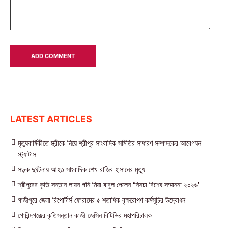
LATEST ARTICLES
মৃত্যুবার্ষিকীতে স্ত্রীকে নিয়ে শ্রীপুর সাংবাদিক সমিতির সাধারণ সম্পাদকের আবেগঘন
স্ট্যাটাস
সড়ক দুর্ঘটনায় আহত সাংবাদিক শেখ রাজিব হাসানের মৃত্যু
শ্রীপুরের কৃতি সন্তান লায়ন গনি মিয়া বাবুল পেলেন ‘নিসচা বিশেষ সম্মাননা ২০২৬’
গাজীপুরে জেলা রিপোর্টার্স ফোরামের ৫ শতাধিক বৃক্ষরোপণ কর্মসূচির উদ্বোধন
গোবিন্দগঞ্জের কৃতিসন্তান কাজী জেসিন বিটিভির মহাপরিচালক