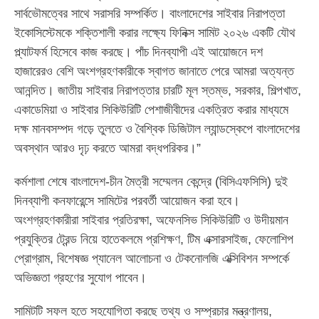
সার্বভৌমত্বের সাথে সরাসরি সম্পর্কিত। বাংলাদেশের সাইবার নিরাপত্তা
ইকোসিস্টেমকে শক্তিশালী করার লক্ষ্যে ফিনিক্স সামিট ২০২৬ একটি যৌথ
প্ল্যাটফর্ম হিসেবে কাজ করছে। পাঁচ দিনব্যাপী এই আয়োজনে দশ
হাজারেরও বেশি অংশগ্রহণকারীকে স্বাগত জানাতে পেরে আমরা অত্যন্ত
আনন্দিত। জাতীয় সাইবার নিরাপত্তার চারটি মূল স্তম্ভ, সরকার, শিল্পখাত,
একাডেমিয়া ও সাইবার সিকিউরিটি পেশাজীবীদের একত্রিত করার মাধ্যমে
দক্ষ মানবসম্পদ গড়ে তুলতে ও বৈশ্বিক ডিজিটাল ল্যান্ডস্কেপে বাংলাদেশের
অবস্থান আরও দৃঢ় করতে আমরা বদ্ধপরিকর।”
কর্মশালা শেষে বাংলাদেশ-চীন মৈত্রী সম্মেলন কেন্দ্রে (বিসিএফসিসি) দুই
দিনব্যাপী কনফারেন্সে সামিটের পরবর্তী আয়োজন করা হবে।
অংশগ্রহণকারীরা সাইবার প্রতিরক্ষা, অফেনসিভ সিকিউরিটি ও উদীয়মান
প্রযুক্তির ট্রেন্ড নিয়ে হাতেকলমে প্রশিক্ষণ, টিম এক্সারসাইজ, ফেলোশিপ
প্রোগ্রাম, বিশেষজ্ঞ প্যানেল আলোচনা ও টেকনোলজি এক্সিবিশন সম্পর্কে
অভিজ্ঞতা গ্রহণের সুযোগ পাবেন।
সামিটটি সফল হতে সহযোগিতা করছে তথ্য ও সম্প্রচার মন্ত্রণালয়,