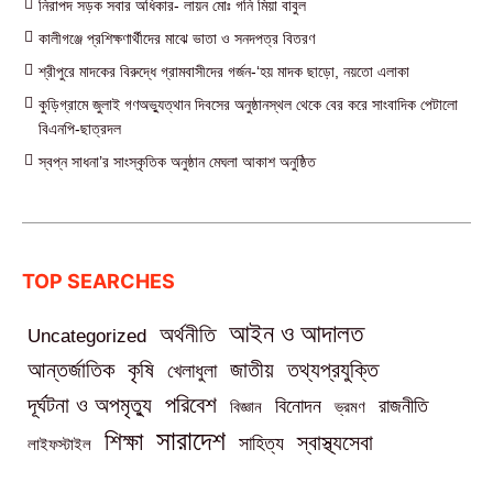
নিরাপদ সড়ক সবার অধিকার- লায়ন মোঃ গনি মিয়া বাবুল
কালীগঞ্জে প্রশিক্ষণার্থীদের মাঝে ভাতা ও সনদপত্র বিতরণ
শ্রীপুরে মাদকের বিরুদ্ধে গ্রামবাসীদের গর্জন-‘হয় মাদক ছাড়ো, নয়তো এলাকা
কুড়িগ্রামে জুলাই গণঅভ্যুত্থান দিবসের অনুষ্ঠানস্থল থেকে বের করে সাংবাদিক পেটালো
বিএনপি-ছাত্রদল
স্বপ্ন সাধনা’র সাংস্কৃতিক অনুষ্ঠান মেঘলা আকাশ অনুষ্ঠিত
TOP SEARCHES
আইন ও আদালত
অর্থনীতি
Uncategorized
তথ্যপ্রযুক্তি
আন্তর্জাতিক
কৃষি
জাতীয়
খেলাধুলা
পরিবেশ
দূর্ঘটনা ও অপমৃত্যু
বিনোদন
রাজনীতি
বিজ্ঞান
ভ্রমণ
সারাদেশ
শিক্ষা
স্বাস্থ্যসেবা
সাহিত্য
লাইফস্টাইল