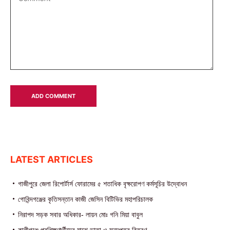
LATEST ARTICLES
গাজীপুরে জেলা রিপোর্টার্স ফোরামের ৫ শতাধিক বৃক্ষরোপণ কর্মসূচির উদ্বোধন
গোবিন্দগঞ্জের কৃতিসন্তান কাজী জেসিন বিটিভির মহাপরিচালক
নিরাপদ সড়ক সবার অধিকার- লায়ন মোঃ গনি মিয়া বাবুল