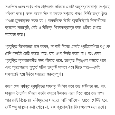
সংরক্ষিত এসব তথ্য পরে মাইন্ডহাব সাজিয়ে একটি অনুসন্ধানযোগ্য সংগ্রহে
পরিণত করে। ফলে কয়েক দিন বা কয়েক সপ্তাহ পরেও নির্দিষ্ট তথ্য খুঁজে
পাওয়া তুলনামূলক সহজ হয়। অন্যদিকে স্টাডি অ্যাসিস্ট্যান্ট শিক্ষার্থীদের
ক্লাসের সময়সূচি, নোট ও বিভিন্ন শিক্ষাসংক্রান্ত কাজ গুছিয়ে রাখতে
সহায়তা করে।
প্রযুক্তি বিশেষজ্ঞরা মনে করেন, আগামী দিনের এআই প্রতিযোগিতা শুধু কে
বেশি কনটেন্ট তৈরি করতে পারে, তার ওপর নির্ভর করবে না। বরং কোন
প্রযুক্তি ব্যবহারকারীর সময় বাঁচাতে পারে, তথ্যের বিশৃঙ্খলা কমাতে পারে
এবং প্রয়োজনের মুহূর্তে সঠিক তথ্যটি সামনে এনে দিতে পারে—সেই
সক্ষমতাই হয়ে উঠবে সবচেয়ে গুরুত্বপূর্ণ।
কারণ শেষ পর্যন্ত প্রযুক্তির সাফল্য নির্ধারণ করে তার জটিলতা নয়, বরং
মানুষের দৈনন্দিন জীবনে কতটা বাস্তব উপকার এনে দিতে পারে তার ওপর।
আর সেই বিবেচনায় ভবিষ্যতের সবচেয়ে স্মার্ট স্মার্টফোন হয়তো সেটিই হবে,
যেটি শুধু মানুষের কথা শোনে না, বরং প্রয়োজনীয় বিষয়গুলোও মনে রাখে।