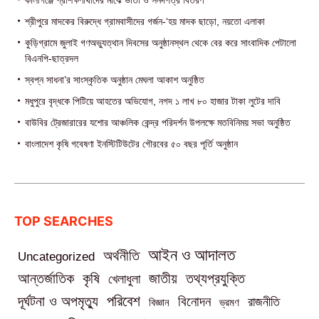
কালীগঞ্জে প্রশিক্ষণার্থীদের মাঝে ভাতা ও সনদপত্র বিতরণ
শ্রীপুরে মাদকের বিরুদ্ধে গ্রামবাসীদের গর্জন-‘হয় মাদক ছাড়ো, নয়তো এলাকা
কুড়িগ্রামে জুলাই গণঅভ্যুত্থান দিবসের অনুষ্ঠানস্থল থেকে বের করে সাংবাদিক পেটালো
বিএনপি-ছাত্রদল
স্বপ্ন সাধনা’র সাংস্কৃতিক অনুষ্ঠান মেঘলা আকাশ অনুষ্ঠিত
মধুপুরে বৃদ্ধকে পিটিয়ে আহতের অভিযোগ, নগদ ১ লাখ ৮০ হাজার টাকা লুটের দাবি
বাউবির ট্রেজারারের যশোর আঞ্চলিক কেন্দ্র পরিদর্শন উপলক্ষে মতবিনিময় সভা অনুষ্ঠিত
বাংলাদেশ কৃষি গবেষণা ইনস্টিটিউটের গৌরবের ৫০ বছর পূর্তি অনুষ্ঠান
TOP SEARCHES
আইন ও আদালত
অর্থনীতি
Uncategorized
তথ্যপ্রযুক্তি
আন্তর্জাতিক
কৃষি
জাতীয়
খেলাধুলা
পরিবেশ
দূর্ঘটনা ও অপমৃত্যু
বিনোদন
রাজনীতি
বিজ্ঞান
ভ্রমণ