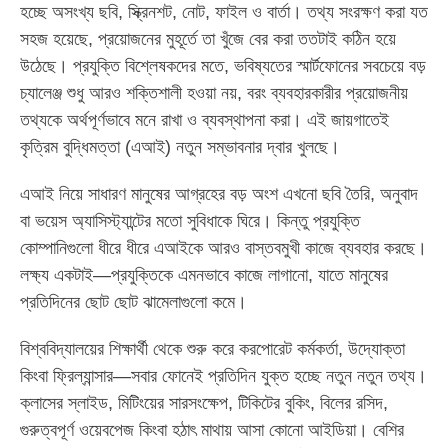
হচ্ছে অসংখ্য ছবি, স্ক্রিনশট, নোট, ফাইল ও বার্তা। তথ্য সংরক্ষণ করা যত
সহজ হয়েছে, প্রয়োজনের মুহূর্তে তা খুঁজে বের করা ততটাই কঠিন হয়ে
উঠেছে। প্রযুক্তি বিশ্লেষকদের মতে, ভবিষ্যতের স্মার্টফোনের সবচেয়ে বড়
চ্যালেঞ্জ শুধু আরও শক্তিশালী হওয়া নয়, বরং ব্যবহারকারীর প্রয়োজনীয়
তথ্যকে অর্থপূর্ণভাবে মনে রাখা ও ব্যবস্থাপনা করা। এই জায়গাতেই
কৃত্রিম বুদ্ধিমত্তা (এআই) নতুন সম্ভাবনার দ্বার খুলছে।
এআই নিয়ে সাধারণ মানুষের আগ্রহের বড় অংশ এখনো ছবি তৈরি, অনুবাদ
বা ভয়েস অ্যাসিস্ট্যান্টের মতো সুবিধাকে ঘিরে। কিন্তু প্রযুক্তি
কোম্পানিগুলো ধীরে ধীরে এআইকে আরও বাস্তবমুখী কাজে ব্যবহার করছে।
লক্ষ্য একটাই—প্রযুক্তিকে এমনভাবে কাজে লাগানো, যাতে মানুষের
প্রতিদিনের ছোট ছোট ঝামেলাগুলো কমে।
বিশ্ববিদ্যালয়ের শিক্ষার্থী থেকে শুরু করে করপোরেট কর্মকর্তা, উদ্যোক্তা
কিংবা ফ্রিল্যান্সার—সবার ফোনেই প্রতিদিন যুক্ত হচ্ছে নতুন নতুন তথ্য।
ক্লাসের স্লাইড, মিটিংয়ের সারসংক্ষেপ, টিকিটের বুকিং, বিলের রসিদ,
গুরুত্বপূর্ণ ওয়েবপেজ কিংবা হঠাৎ মাথায় আসা কোনো আইডিয়া। বেশির