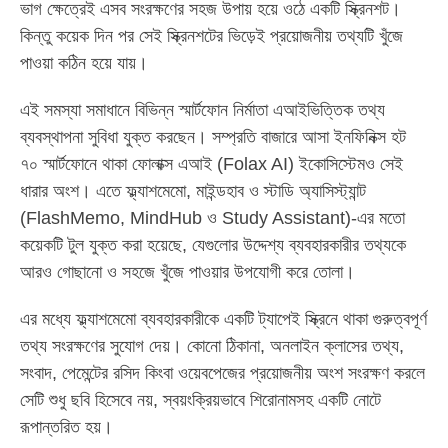
ভাগ ক্ষেত্রেই এসব সংরক্ষণের সহজ উপায় হয়ে ওঠে একটি স্ক্রিনশট।
কিন্তু কয়েক দিন পর সেই স্ক্রিনশটের ভিড়েই প্রয়োজনীয় তথ্যটি খুঁজে
পাওয়া কঠিন হয়ে যায়।
এই সমস্যা সমাধানে বিভিন্ন স্মার্টফোন নির্মাতা এআইভিত্তিক তথ্য
ব্যবস্থাপনা সুবিধা যুক্ত করছেন। সম্প্রতি বাজারে আসা ইনফিনিক্স হট
৭০ স্মার্টফোনে থাকা ফোলাক্স এআই (Folax AI) ইকোসিস্টেমও সেই
ধারার অংশ। এতে ফ্ল্যাশমেমো, মাইন্ডহাব ও স্টাডি অ্যাসিস্ট্যান্ট
(FlashMemo, MindHub ও Study Assistant)-এর মতো
কয়েকটি টুল যুক্ত করা হয়েছে, যেগুলোর উদ্দেশ্য ব্যবহারকারীর তথ্যকে
আরও গোছানো ও সহজে খুঁজে পাওয়ার উপযোগী করে তোলা।
এর মধ্যে ফ্ল্যাশমেমো ব্যবহারকারীকে একটি ট্যাপেই স্ক্রিনে থাকা গুরুত্বপূর্ণ
তথ্য সংরক্ষণের সুযোগ দেয়। কোনো ঠিকানা, অনলাইন ক্লাসের তথ্য,
সংবাদ, পেমেন্টের রসিদ কিংবা ওয়েবপেজের প্রয়োজনীয় অংশ সংরক্ষণ করলে
সেটি শুধু ছবি হিসেবে নয়, স্বয়ংক্রিয়ভাবে শিরোনামসহ একটি নোটে
রূপান্তরিত হয়।