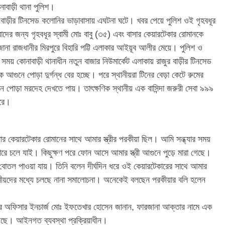
াবাড়ী থানা পুলিশ।
জুর বাড়ীর টিনসেড কলোনির ভাড়াবাসায় এঘটনা ঘটে। খবর পেয়ে পুলিশ ওই গৃহবধূর
াদের জন্য গৃহবধূর স্বামী মোঃ বাবু (৩৫) এবং বাসার কেয়ারটেকার রোমানকে
া রাজধানীর মিরপুরে বিহারি পট্টি এলাকার আইয়ূব আলীর মেয়ে। পুলিশ ও
র সময় কোনাবাড়ী থানাধীন নতুন বাজার নিউমার্কেট এলাকায় রাজুর বাড়ীর টিনসেড
গুনে পোড়া দুর্গন্ধ বের হচ্ছে। পরে স্থানীয়রা টিনের বেড়া কেটে রুমের
 পোড়া মরদেহ দেখতে পায়। তাৎক্ষণিক স্থানীয় এক বাসিন্দা জরুরী সেবা ৯৯৯
করে।
সার কেয়ারটেকার রোমানের সাথে আমার স্ত্রীর পরকীয়া ছিল। আমি সন্ধ্যার সময়
বাজারে চলে যাই। কিছুক্ষণ পরে ফোন আসে আমার স্ত্রী আগুনে পুড়ে মারা গেছে।
তল পাওয়া যায়। তিনি বলেন দীর্ঘদিন ধরে ওই কেয়ারটেকারের সাথে আমার
থানীয়দের মধ্যে চলছে নানা সমালোচনা। অনেকেই বলছেন পরকীয়ার বলি হলেন
নার অফিসার ইনচার্জ মোঃ ইফতেখার হোসেন জানান, ফারজানা আক্তার নামে এক
়েছে। আইনগত ব্যবস্থা প্রক্রিয়াধীন।