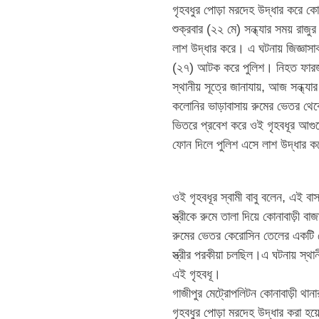
গৃহবধুর পোড়া মরদেহ উদ্ধার করে কোন
শুক্রবার (২২ মে) সন্ধ্যার সময় রা
লাশ উদ্ধার করে। এ ঘটনায় জিজ্ঞাসাব
(২৭) আটক করে পুলিশ। নিহত ফারজান
স্থানীয় সূত্রে জানাযায়, আজ সন্ধ্যা
কলোনির ভাড়াবাসায় রুমের ভেতর থেকে আ
ভিতরে প্রবেশ করে ওই গৃহবধূর আগুনে
ফোন দিলে পুলিশ এসে লাশ উদ্ধার 
ওই গৃহবধূর স্বামী বাবু বলেন, এই বা
স্ত্রীকে রুমে তালা দিয়ে কোনাবাড়ী 
রুমের ভেতর কেরোসিন তেলের একটি বো
স্ত্রীর পরকীয়া চলছিল।এ ঘটনায় স্
এই গৃহবধূ।
গাজীপুর মেট্রোপলিটন কোনাবাড়ী থা
গৃহবধুর পোড়া মরদেহ উদ্ধার করা হয