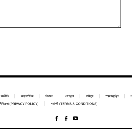
অর্থনীতি
আন্তর্জাতিক
বিনোদন
খেলাধুলা
সাহিত্য
তথ্যপ্রযুক্তি
ম
া নীতিমালা (PRIVACY POLICY)
শর্তাবলী (TERMS & CONDITIONS)