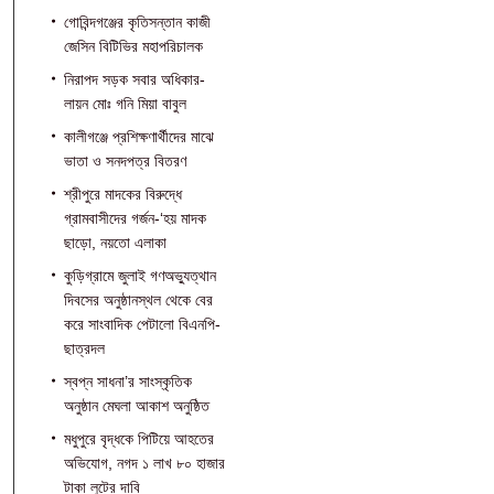
গোবিন্দগঞ্জের কৃতিসন্তান কাজী
জেসিন বিটিভির মহাপরিচালক
নিরাপদ সড়ক সবার অধিকার-
লায়ন মোঃ গনি মিয়া বাবুল
কালীগঞ্জে প্রশিক্ষণার্থীদের মাঝে
ভাতা ও সনদপত্র বিতরণ
শ্রীপুরে মাদকের বিরুদ্ধে
গ্রামবাসীদের গর্জন-‘হয় মাদক
ছাড়ো, নয়তো এলাকা
কুড়িগ্রামে জুলাই গণঅভ্যুত্থান
দিবসের অনুষ্ঠানস্থল থেকে বের
করে সাংবাদিক পেটালো বিএনপি-
ছাত্রদল
স্বপ্ন সাধনা’র সাংস্কৃতিক
অনুষ্ঠান মেঘলা আকাশ অনুষ্ঠিত
মধুপুরে বৃদ্ধকে পিটিয়ে আহতের
অভিযোগ, নগদ ১ লাখ ৮০ হাজার
টাকা লুটের দাবি