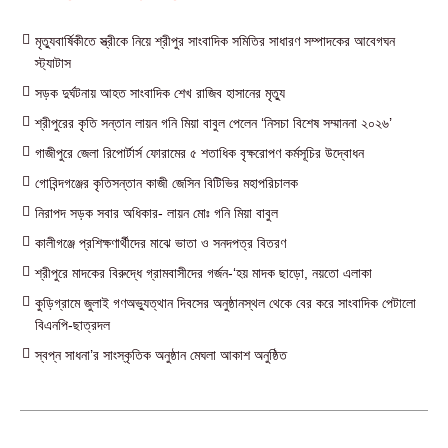
মৃত্যুবার্ষিকীতে স্ত্রীকে নিয়ে শ্রীপুর সাংবাদিক সমিতির সাধারণ সম্পাদকের আবেগঘন
স্ট্যাটাস
সড়ক দুর্ঘটনায় আহত সাংবাদিক শেখ রাজিব হাসানের মৃত্যু
শ্রীপুরের কৃতি সন্তান লায়ন গনি মিয়া বাবুল পেলেন ‘নিসচা বিশেষ সম্মাননা ২০২৬’
গাজীপুরে জেলা রিপোর্টার্স ফোরামের ৫ শতাধিক বৃক্ষরোপণ কর্মসূচির উদ্বোধন
গোবিন্দগঞ্জের কৃতিসন্তান কাজী জেসিন বিটিভির মহাপরিচালক
নিরাপদ সড়ক সবার অধিকার- লায়ন মোঃ গনি মিয়া বাবুল
কালীগঞ্জে প্রশিক্ষণার্থীদের মাঝে ভাতা ও সনদপত্র বিতরণ
শ্রীপুরে মাদকের বিরুদ্ধে গ্রামবাসীদের গর্জন-‘হয় মাদক ছাড়ো, নয়তো এলাকা
কুড়িগ্রামে জুলাই গণঅভ্যুত্থান দিবসের অনুষ্ঠানস্থল থেকে বের করে সাংবাদিক পেটালো
বিএনপি-ছাত্রদল
স্বপ্ন সাধনা’র সাংস্কৃতিক অনুষ্ঠান মেঘলা আকাশ অনুষ্ঠিত