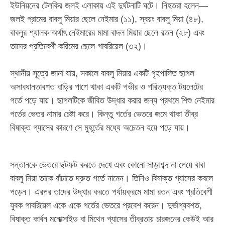
ইউনিয়নের টেলকির জলই এলাকায় এই দুর্ঘটনাটি ঘটে। নিহতরা হলেন—
জলই গ্রামের বাবলু মিয়ার ছেলে নেইমার (১১), স্বয়ং বাবলু মিয়া (৪৮),
বাবলুর শ্যালক অর্থাৎ নেইমারের মামা বাদল মিয়ার ছেলে রতন (২৮) এবং
তাদের প্রতিবেশী করিমের ছেলে গাবরিয়েল (৩২)।
​স্থানীয় সূত্রে জানা যায়, সকালে বাবলু মিয়ার একটি গৃহপালিত ছাগল
অসাবধানতাবশত বাড়ির পাশে থাকা একটি গভীর ও পরিত্যক্ত টয়লেটের
গর্তে পড়ে যায়। ছাগলটিকে জীবিত উদ্ধার করার জন্য প্রথমে শিশু নেইমার
গর্তের ভেতর নামার চেষ্টা করে। কিন্তু গর্তের ভেতরে জমে থাকা তীব্র
বিষাক্ত গ্যাসের কারণে সে মুহূর্তের মধ্যে অচেতন হয়ে পড়ে যায়।
​সন্তানকে ভেতরে ছটফট করতে দেখে এবং কোনো সাড়াশব্দ না পেয়ে বাবা
বাবলু মিয়া তাকে বাঁচাতে দ্রুত গর্তে নামেন। তিনিও বিষাক্ত গ্যাসের কবলে
পড়েন। এরপর তাদের উদ্ধার করতে পর্যায়ক্রমে মামা রতন এবং প্রতিবেশী
যুবক গাবরিয়েল একে একে গর্তের ভেতরে প্রবেশ করেন। দুর্ভাগ্যবশত,
বিষাক্ত কার্বন মনোক্সাইড বা মিথেন গ্যাসের তীব্রতায় চারজনের কেউই আর