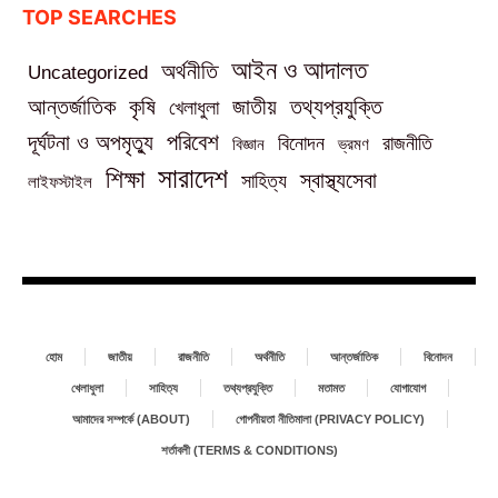
TOP SEARCHES
আইন ও আদালত
অর্থনীতি
Uncategorized
তথ্যপ্রযুক্তি
আন্তর্জাতিক
কৃষি
জাতীয়
খেলাধুলা
পরিবেশ
দূর্ঘটনা ও অপমৃত্যু
বিনোদন
রাজনীতি
বিজ্ঞান
ভ্রমণ
সারাদেশ
শিক্ষা
স্বাস্থ্যসেবা
সাহিত্য
লাইফস্টাইল
হোম
জাতীয়
রাজনীতি
অর্থনীতি
আন্তর্জাতিক
বিনোদন
খেলাধুলা
সাহিত্য
তথ্যপ্রযুক্তি
মতামত
যোগাযোগ
আমাদের সম্পর্কে (ABOUT)
গোপনীয়তা নীতিমালা (PRIVACY POLICY)
শর্তাবলী (TERMS & CONDITIONS)