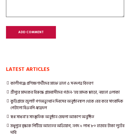
LATEST ARTICLES
কালীগঞ্জে প্রশিক্ষণার্থীদের মাঝে ভাতা ও সনদপত্র বিতরণ
শ্রীপুরে মাদকের বিরুদ্ধে গ্রামবাসীদের গর্জন-‘হয় মাদক ছাড়ো, নয়তো এলাকা
কুড়িগ্রামে জুলাই গণঅভ্যুত্থান দিবসের অনুষ্ঠানস্থল থেকে বের করে সাংবাদিক
পেটালো বিএনপি-ছাত্রদল
স্বপ্ন সাধনা’র সাংস্কৃতিক অনুষ্ঠান মেঘলা আকাশ অনুষ্ঠিত
মধুপুরে বৃদ্ধকে পিটিয়ে আহতের অভিযোগ, নগদ ১ লাখ ৮০ হাজার টাকা লুটের
দাবি