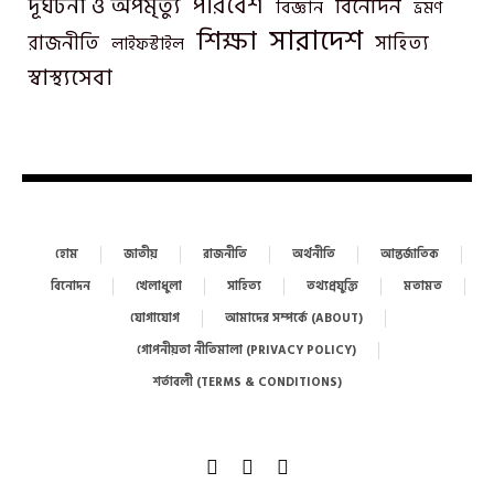
পরিবেশ
দূর্ঘটনা ও অপমৃত্যু
বিনোদন
বিজ্ঞান
ভ্রমণ
সারাদেশ
শিক্ষা
রাজনীতি
সাহিত্য
লাইফস্টাইল
স্বাস্থ্যসেবা
হোম
জাতীয়
রাজনীতি
অর্থনীতি
আন্তর্জাতিক
বিনোদন
খেলাধুলা
সাহিত্য
তথ্যপ্রযুক্তি
মতামত
যোগাযোগ
আমাদের সম্পর্কে (ABOUT)
গোপনীয়তা নীতিমালা (PRIVACY POLICY)
শর্তাবলী (TERMS & CONDITIONS)