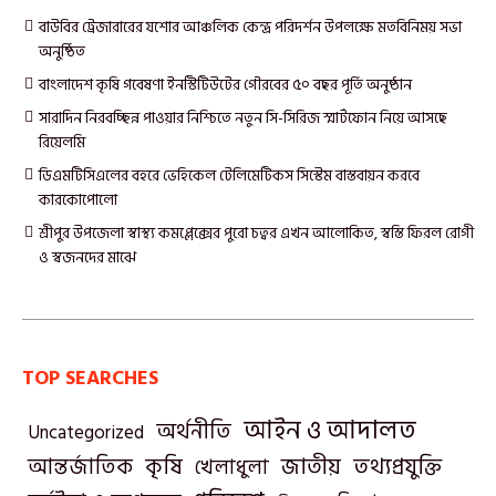
বাউবির ট্রেজারারের যশোর আঞ্চলিক কেন্দ্র পরিদর্শন উপলক্ষে মতবিনিময় সভা
অনুষ্ঠিত
বাংলাদেশ কৃষি গবেষণা ইনস্টিটিউটের গৌরবের ৫০ বছর পূর্তি অনুষ্ঠান
সারাদিন নিরবচ্ছিন্ন পাওয়ার নিশ্চিতে নতুন সি-সিরিজ স্মার্টফোন নিয়ে আসছে
রিয়েলমি
ডিএমটিসিএলের বহরে ভেহিকেল টেলিমেটিকস সিস্টেম বাস্তবায়ন করবে
কারকোপোলো
শ্রীপুর উপজেলা স্বাস্থ্য কমপ্লেক্সের পুরো চত্বর এখন আলোকিত, স্বস্তি ফিরল রোগী
ও স্বজনদের মাঝে‎
TOP SEARCHES
আইন ও আদালত
অর্থনীতি
Uncategorized
তথ্যপ্রযুক্তি
আন্তর্জাতিক
কৃষি
জাতীয়
খেলাধুলা