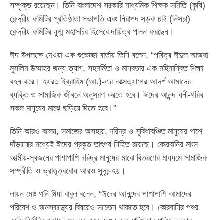
সম্পৃক্ত রয়েছেন। তিনি বাংলাদেশ সরকারি মাধ্যমিক শিক্ষক সমিতি (কৃষি)
কেন্দ্রীয় কমিটির প্রতিষ্ঠাতা সভাপতি এবং নিরাপদ সড়ক চাই (নিসচা)
কেন্দ্রীয় কমিটির যুগ্ম মহাসচিব হিসেবে দায়িত্ব পালন করছেন।
ঈদ উপলক্ষে দেওয়া এক শুভেচ্ছা বার্তায় তিনি বলেন, “পবিত্র ঈদুল আজহা
মুসলিম উম্মাহর জন্য ত্যাগ, সহমর্মিতা ও মানবতার এক মহিমান্বিত শিক্ষা
বহন করে। হযরত ইব্রাহিম (আ.)-এর আত্মত্যাগের আদর্শ আমাদের
ব্যক্তি ও সামাজিক জীবনে অনুসরণ করতে হবে। ঈদের আনন্দ ধনী-গরিব
সকল মানুষের মাঝে ছড়িয়ে দিতে হবে।”
তিনি আরও বলেন, সমাজের অসহায়, দরিদ্র ও সুবিধাবঞ্চিত মানুষের পাশে
দাঁড়ানোর মধ্যেই ঈদের প্রকৃত তাৎপর্য নিহিত রয়েছে। কোরবানির মাংস
আত্মীয়-স্বজনের পাশাপাশি দরিদ্র মানুষের মাঝে বিতরণের মাধ্যমে সামাজিক
সম্প্রীতি ও ভ্রাতৃত্ববোধ আরও সুদৃঢ় হয়।
লায়ন মোঃ গনি মিয়া বাবুল বলেন, “ঈদের আনন্দের পাশাপাশি আমাদের
পরিবেশ ও জনস্বাস্থ্যের বিষয়েও সচেতন থাকতে হবে। কোরবানির পশুর