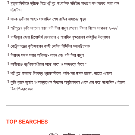
মৃত্যুবার্ষিকীতে স্ত্রীকে নিয়ে শ্রীপুর সাংবাদিক সমিতির সাধারণ সম্পাদকের আবেগঘন
স্ট্যাটাস
সড়ক দুর্ঘটনায় আহত সাংবাদিক শেখ রাজিব হাসানের মৃত্যু
শ্রীপুরের কৃতি সন্তান লায়ন গনি মিয়া বাবুল পেলেন ‘নিসচা বিশেষ সম্মাননা ২০২৬’
গাজীপুরে জেলা রিপোর্টার্স ফোরামের ৫ শতাধিক বৃক্ষরোপণ কর্মসূচির উদ্বোধন
গোবিন্দগঞ্জের কৃতিসন্তান কাজী জেসিন বিটিভির মহাপরিচালক
নিরাপদ সড়ক সবার অধিকার- লায়ন মোঃ গনি মিয়া বাবুল
কালীগঞ্জে প্রশিক্ষণার্থীদের মাঝে ভাতা ও সনদপত্র বিতরণ
শ্রীপুরে মাদকের বিরুদ্ধে গ্রামবাসীদের গর্জন-‘হয় মাদক ছাড়ো, নয়তো এলাকা
কুড়িগ্রামে জুলাই গণঅভ্যুত্থান দিবসের অনুষ্ঠানস্থল থেকে বের করে সাংবাদিক পেটালো
বিএনপি-ছাত্রদল
TOP SEARCHES