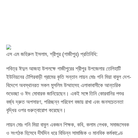
এস এম জহিরুল ইসলাম, শ্রীপুর (গাজীপুর) প্রতিনিধি:
পবিত্র ঈদুল আজহা উপলক্ষে গাজীপুরের শ্রীপুর উপজেলার তেলিহাটি
ইউনিয়নের টেপিরবাড়ী গ্রামের কৃতি সন্তান লায়ন মোঃ গনি মিয়া বাবুল দেশ-
বিদেশে অবস্থানরত সকল মুসলিম উম্মাহসহ এলাকাবাসীকে আন্তরিক
শুভেচ্ছা ও ঈদ মোবারক জানিয়েছেন। একই সঙ্গে তিনি কোরবানির পশুর
বর্জ্য দ্রুত অপসারণ, পরিচ্ছন্ন পরিবেশ বজায় রাখা এবং জনসচেতনতা
বৃদ্ধির ওপর গুরুত্বারোপ করেছেন।
লায়ন মোঃ গনি মিয়া বাবুল একজন শিক্ষক, কবি, কলাম লেখক, সমাজসেবক
ও সংগঠক হিসেবে দীর্ঘদিন ধরে বিভিন্ন সামাজিক ও মানবিক কর্মকাণ্ডে