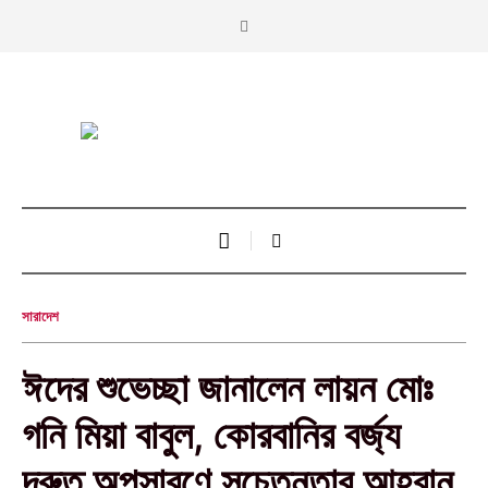
সারাদেশ
ঈদের শুভেচ্ছা জানালেন লায়ন মোঃ
গনি মিয়া বাবুল, কোরবানির বর্জ্য
দ্রুত অপসারণে সচেতনতার আহ্বান