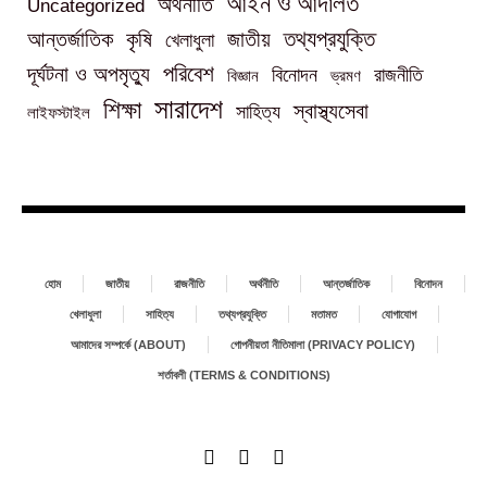
আইন ও আদালত
অর্থনীতি
Uncategorized
তথ্যপ্রযুক্তি
আন্তর্জাতিক
কৃষি
জাতীয়
খেলাধুলা
পরিবেশ
দূর্ঘটনা ও অপমৃত্যু
বিনোদন
রাজনীতি
বিজ্ঞান
ভ্রমণ
সারাদেশ
শিক্ষা
স্বাস্থ্যসেবা
সাহিত্য
লাইফস্টাইল
হোম
জাতীয়
রাজনীতি
অর্থনীতি
আন্তর্জাতিক
বিনোদন
খেলাধুলা
সাহিত্য
তথ্যপ্রযুক্তি
মতামত
যোগাযোগ
আমাদের সম্পর্কে (ABOUT)
গোপনীয়তা নীতিমালা (PRIVACY POLICY)
শর্তাবলী (TERMS & CONDITIONS)