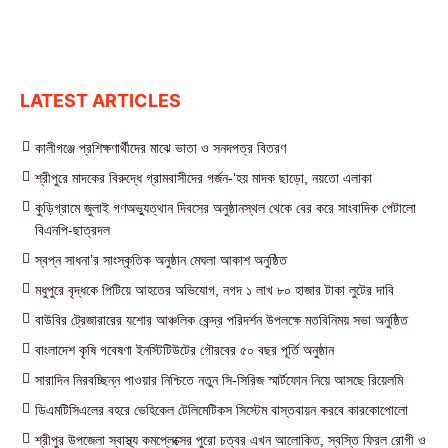
LATEST ARTICLES
কালীগঞ্জে প্রশিক্ষণার্থীদের মাঝে ভাতা ও সনদপত্র বিতরণ
শ্রীপুরে মাদকের বিরুদ্ধে গ্রামবাসীদের গর্জন-‘হয় মাদক ছাড়ো, নয়তো এলাকা
কুড়িগ্রামে জুলাই গণঅভ্যুত্থান দিবসের অনুষ্ঠানস্থল থেকে বের করে সাংবাদিক পেটালো
বিএনপি-ছাত্রদল
স্বপ্ন সাধনা’র সাংস্কৃতিক অনুষ্ঠান মেঘলা আকাশ অনুষ্ঠিত
মধুপুরে বৃদ্ধকে পিটিয়ে আহতের অভিযোগ, নগদ ১ লাখ ৮০ হাজার টাকা লুটের দাবি
বাউবির ট্রেজারারের যশোর আঞ্চলিক কেন্দ্র পরিদর্শন উপলক্ষে মতবিনিময় সভা অনুষ্ঠিত
বাংলাদেশ কৃষি গবেষণা ইনস্টিটিউটের গৌরবের ৫০ বছর পূর্তি অনুষ্ঠান
সারাদিন নিরবচ্ছিন্ন পাওয়ার নিশ্চিতে নতুন সি-সিরিজ স্মার্টফোন নিয়ে আসছে রিয়েলমি
ডিএমটিসিএলের বহরে ভেহিকেল টেলিমেটিকস সিস্টেম বাস্তবায়ন করবে কারকোপোলো
শ্রীপুর উপজেলা স্বাস্থ্য কমপ্লেক্সের পুরো চত্বর এখন আলোকিত, স্বস্তি ফিরল রোগী ও