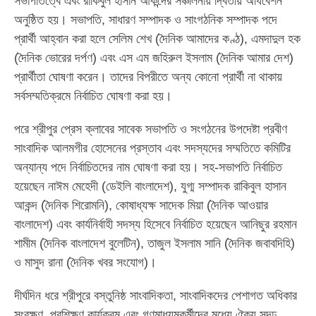
সভাপতিত্বে এবং রাকিবুল হাসান আকন্দের সঞ্চালনায় দ্বিতীয় অধিবেশন
অনুষ্ঠিত হয়। সভাপতি, সাধারণ সম্পাদক ও সাংগঠনিক সম্পাদক পদে
প্রার্থী আহ্বান করা হলে সেলিম শেখ (দৈনিক আমাদের কণ্ঠ), এমদাদুল হক
(দৈনিক ভোরের দর্পণ) এবং এস এম জহিরুল ইসলাম (দৈনিক আমার দেশ)
প্রার্থীতা ঘোষণা করেন। তাদের বিপরীতে অন্য কোনো প্রার্থী না থাকায়
সর্বসম্মতিক্রমে নির্বাচিত ঘোষণা করা হয়।
পরে শ্রীপুর প্রেস ক্লাবের সাবেক সভাপতি ও সংগঠনের উপদেষ্টা প্রবীণ
সাংবাদিক আলমগীর হোসেনের প্রস্তাব এবং সদস্যদের সম্মতিতে কমিটির
অন্যান্য পদে নির্বাচিতদের নাম ঘোষণা করা হয়। সহ-সভাপতি নির্বাচিত
হয়েছেন নাঈম মেহেদী (ডেইলি বাংলাদেশ), যুগ্ম সম্পাদক রাকিবুল হাসান
আকন্দ (দৈনিক শিরোমনি), কোষাধ্যক্ষ সাদেক মিয়া (দৈনিক আওয়ার
বাংলাদেশ) এবং কার্যনির্বাহী সদস্য হিসেবে নির্বাচিত হয়েছেন আনিছুর রহমান
শামীম (দৈনিক বাংলাদেশ বুলেটিন), তাজুল ইসলাম সানি (দৈনিক জবাবদিহি)
ও মাসুদ রানা (দৈনিক খবর সংযোগ)।
দীর্ঘদিন ধরে শ্রীপুরে বস্তুনিষ্ঠ সাংবাদিকতা, সাংবাদিকদের পেশাগত অধিকার
সংরক্ষণ, প্রশিক্ষণ কার্যক্রম এবং গণমাধ্যমকর্মীদের মধ্যে ঐক্য সুদৃঢ়