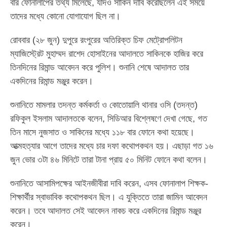
বার ফোনালাপের তথ্য মিলেছে, যদিও সাকিন দাবি করেছিলেন এই সময়ে
তাদের মধ্যে কোনো যোগাযোগ ছিল না।
রোববার (২৮ জুন) দুপুরে রংপুরের অতিরিক্ত চিফ মেট্রোপলিটন
ম্যাজিস্ট্রেট মুহাম্মদ রাশেদ হোসাইনের আদালতে সাকিনকে হাজির করে
তিনদিনের রিমান্ড আবেদন করে পুলিশ। শুনানি শেষে আদালত তার
একদিনের রিমান্ড মঞ্জুর করেন।
শুনানিতে মামলার তদন্ত কর্মকর্তা ও কোতোয়ালি থানার ওসি (তদন্ত)
রফিকুল ইসলাম আদালতকে বলেন, সিডিআর বিশ্লেষণে দেখা গেছে, গত
তিন মাসে নুজসাত ও সাকিনের মধ্যে ১১৮ বার ফোনে কথা হয়েছে।
আত্মহত্যার আগে তাদের মধ্যে চার দফা কথোপকথন হয়। এছাড়া গত ১৬
জুন ভোর ৩টা ৪৬ মিনিটে তারা টানা প্রায় ৫০ মিনিট ফোনে কথা বলেন।
শুনানিতে আসামিপক্ষের আইনজীবীরা দাবি করেন, এসব ফোনালাপ শিক্ষক-
শিক্ষার্থীর স্বাভাবিক কথোপকথন ছিল। এ যুক্তিতে তারা জামিন আবেদন
করেন। তবে আদালত সেই আবেদন নাকচ করে একদিনের রিমান্ড মঞ্জুর
করেন।