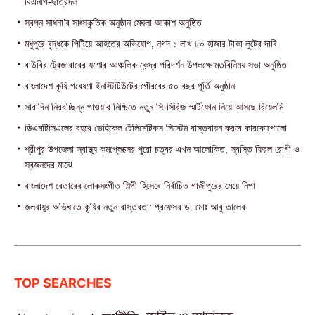
বিএনপি-ছাত্রদল
স্বপ্ন সাধনা’র সাংস্কৃতিক অনুষ্ঠান মেঘলা আকাশ অনুষ্ঠিত
মধুপুরে বৃদ্ধকে পিটিয়ে আহতের অভিযোগ, নগদ ১ লাখ ৮০ হাজার টাকা লুটের দাবি
বাউবির ট্রেজারারের যশোর আঞ্চলিক কেন্দ্র পরিদর্শন উপলক্ষে মতবিনিময় সভা অনুষ্ঠিত
বাংলাদেশ কৃষি গবেষণা ইনস্টিটিউটের গৌরবের ৫০ বছর পূর্তি অনুষ্ঠান
সারাদিন নিরবচ্ছিন্ন পাওয়ার নিশ্চিতে নতুন সি-সিরিজ স্মার্টফোন নিয়ে আসছে রিয়েলমি
ডিএমটিসিএলের বহরে ভেহিকেল টেলিমেটিকস সিস্টেম বাস্তবায়ন করবে কারকোপোলো
শ্রীপুর উপজেলা স্বাস্থ্য কমপ্লেক্সের পুরো চত্বর এখন আলোকিত, স্বস্তি ফিরল রোগী ও
স্বজনদের মাঝে‎
বাংলাদেশ বেতারের লোকসংগীত শিল্পী হিসেবে নির্বাচিত গাজীপুরের মেয়ে নিপা
জলবায়ুর অভিঘাতে কৃষির নতুন বাস্তবতা: প্রফেসর ড. মোঃ আবু তালেব
TOP SEARCHES