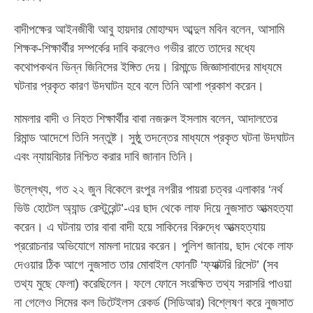
বাদীপক্ষের আইনজীবী আবু হায়দার মোহাম্মদ আব্দুল মবিন বলেন, আসামি
শিক্ষক-শিক্ষার্থীর সম্পর্কের দাবি করলেও গভীর রাতে তাদের মধ্যে
কথোপকথন ভিন্ন জিনিসের ইঙ্গিত দেয়। রিমান্ডে জিজ্ঞাসাবাদের মাধ্যমে
ঘটনার প্রকৃত কারণ উদঘাটন হবে বলে তিনি আশা প্রকাশ করেন।
মামলার বাদী ও নিহত শিক্ষার্থীর বাবা নজরুল ইসলাম বলেন, আদালতের
রিমান্ড আদেশে তিনি সন্তুষ্ট। সুষ্ঠু তদন্তের মাধ্যমে প্রকৃত ঘটনা উদঘাটন
এবং ন্যায়বিচার নিশ্চিত করার দাবি জানান তিনি।
উল্লেখ্য, গত ২২ জুন বিকেলে রংপুর নগরীর পায়রা চত্বর এলাকার ‘নর্থ
ভিউ হোটেল অ্যান্ড রেস্টুরেন্ট’-এর ছাদ থেকে লাফ দিয়ে নুজসাত আত্মহত্যা
করেন। এ ঘটনায় তার বাবা বাদী হয়ে সাকিনের বিরুদ্ধে আত্মহত্যায়
প্ররোচনার অভিযোগে মামলা দায়ের করেন। পুলিশ জানায়, ছাদ থেকে লাফ
দেওয়ার ঠিক আগে নুজসাত তার মোবাইল ফোনটি ‘ফ্যাক্টরি রিসেট’ (সব
তথ্য মুছে ফেলা) করেছিলেন। ফলে ফোনে সংরক্ষিত তথ্য সরাসরি পাওয়া
না গেলেও সিমের কল ডিটেইলস রেকর্ড (সিডিআর) বিশ্লেষণ করে নুজসাত