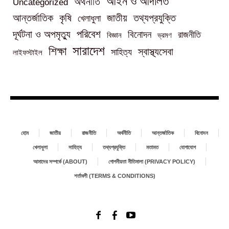
আইন ও আদালত
অর্থনীতি
Uncategorized
তথ্যপ্রযুক্তি
আন্তর্জাতিক
কৃষি
জাতীয়
খেলাধুলা
পরিবেশ
দূর্ঘটনা ও অপমৃত্যু
বিনোদন
রাজনীতি
বিজ্ঞান
ভ্রমণ
সারাদেশ
শিক্ষা
স্বাস্থ্যসেবা
সাহিত্য
লাইফস্টাইল
হোম
জাতীয়
রাজনীতি
অর্থনীতি
আন্তর্জাতিক
বিনোদন
খেলাধুলা
সাহিত্য
তথ্যপ্রযুক্তি
মতামত
যোগাযোগ
আমাদের সম্পর্কে (ABOUT)
গোপনীয়তা নীতিমালা (PRIVACY POLICY)
শর্তাবলী (TERMS & CONDITIONS)