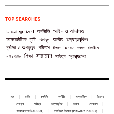
TOP SEARCHES
আইন ও আদালত
অর্থনীতি
Uncategorized
তথ্যপ্রযুক্তি
আন্তর্জাতিক
কৃষি
জাতীয়
খেলাধুলা
পরিবেশ
দূর্ঘটনা ও অপমৃত্যু
বিনোদন
রাজনীতি
বিজ্ঞান
ভ্রমণ
সারাদেশ
শিক্ষা
স্বাস্থ্যসেবা
সাহিত্য
লাইফস্টাইল
হোম
জাতীয়
রাজনীতি
অর্থনীতি
আন্তর্জাতিক
বিনোদন
খেলাধুলা
সাহিত্য
তথ্যপ্রযুক্তি
মতামত
যোগাযোগ
আমাদের সম্পর্কে (ABOUT)
গোপনীয়তা নীতিমালা (PRIVACY POLICY)