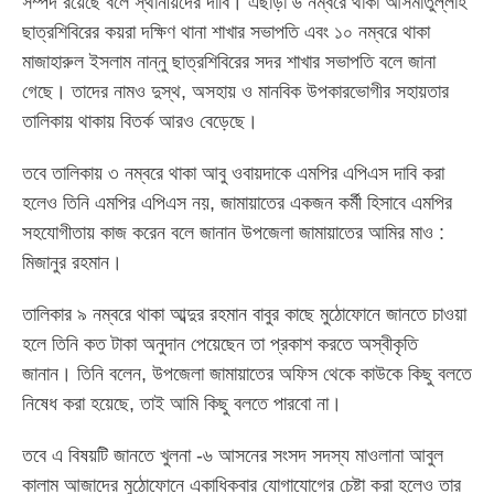
সম্পদ রয়েছে বলে স্থানীয়দের দাবি। এছাড়া ৬ নম্বরে থাকা আসমাতুল্লাহ
ছাত্রশিবিরের কয়রা দক্ষিণ থানা শাখার সভাপতি এবং ১০ নম্বরে থাকা
মাজাহারুল ইসলাম নান্নু ছাত্রশিবিরের সদর শাখার সভাপতি বলে জানা
গেছে। তাদের নামও দুস্থ, অসহায় ও মানবিক উপকারভোগীর সহায়তার
তালিকায় থাকায় বিতর্ক আরও বেড়েছে।
তবে তালিকায় ৩ নম্বরে থাকা আবু ওবায়দাকে এমপির এপিএস দাবি করা
হলেও তিনি এমপির এপিএস নয়, জামায়াতের একজন কর্মী হিসাবে এমপির
সহযোগীতায় কাজ করেন বলে জানান উপজেলা জামায়াতের আমির মাও :
মিজানুর রহমান।
তালিকার ৯ নম্বরে থাকা আব্দুর রহমান বাবুর কাছে মুঠোফোনে জানতে চাওয়া
হলে তিনি কত টাকা অনুদান পেয়েছেন তা প্রকাশ করতে অস্বীকৃতি
জানান। তিনি বলেন, উপজেলা জামায়াতের অফিস থেকে কাউকে কিছু বলতে
নিষেধ করা হয়েছে, তাই আমি কিছু বলতে পারবো না।
তবে এ বিষয়টি জানতে খুলনা -৬ আসনের সংসদ সদস্য মাওলানা আবুল
কালাম আজাদের মুঠোফোনে একাধিকবার যোগাযোগের চেষ্টা করা হলেও তার