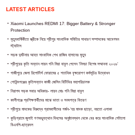
LATEST ARTICLES
Xiaomi Launches REDMI 17: Bigger Battery & Stronger
Protection
মৃত্যুবার্ষিকীতে স্ত্রীকে নিয়ে শ্রীপুর সাংবাদিক সমিতির সাধারণ সম্পাদকের আবেগঘন
স্ট্যাটাস
সড়ক দুর্ঘটনায় আহত সাংবাদিক শেখ রাজিব হাসানের মৃত্যু
শ্রীপুরের কৃতি সন্তান লায়ন গনি মিয়া বাবুল পেলেন ‘নিসচা বিশেষ সম্মাননা ২০২৬’
গাজীপুরে জেলা রিপোর্টার্স ফোরামের ৫ শতাধিক বৃক্ষরোপণ কর্মসূচির উদ্বোধন
গোবিন্দগঞ্জের কৃতিসন্তান কাজী জেসিন বিটিভির মহাপরিচালক
নিরাপদ সড়ক সবার অধিকার- লায়ন মোঃ গনি মিয়া বাবুল
কালীগঞ্জে প্রশিক্ষণার্থীদের মাঝে ভাতা ও সনদপত্র বিতরণ
শ্রীপুরে মাদকের বিরুদ্ধে গ্রামবাসীদের গর্জন-‘হয় মাদক ছাড়ো, নয়তো এলাকা
কুড়িগ্রামে জুলাই গণঅভ্যুত্থান দিবসের অনুষ্ঠানস্থল থেকে বের করে সাংবাদিক পেটালো
বিএনপি-ছাত্রদল