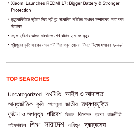
Xiaomi Launches REDMI 17: Bigger Battery & Stronger
Protection
মৃত্যুবার্ষিকীতে স্ত্রীকে নিয়ে শ্রীপুর সাংবাদিক সমিতির সাধারণ সম্পাদকের আবেগঘন
স্ট্যাটাস
সড়ক দুর্ঘটনায় আহত সাংবাদিক শেখ রাজিব হাসানের মৃত্যু
শ্রীপুরের কৃতি সন্তান লায়ন গনি মিয়া বাবুল পেলেন ‘নিসচা বিশেষ সম্মাননা ২০২৬’
TOP SEARCHES
আইন ও আদালত
অর্থনীতি
Uncategorized
তথ্যপ্রযুক্তি
আন্তর্জাতিক
কৃষি
জাতীয়
খেলাধুলা
পরিবেশ
দূর্ঘটনা ও অপমৃত্যু
বিনোদন
রাজনীতি
বিজ্ঞান
ভ্রমণ
সারাদেশ
শিক্ষা
স্বাস্থ্যসেবা
সাহিত্য
লাইফস্টাইল