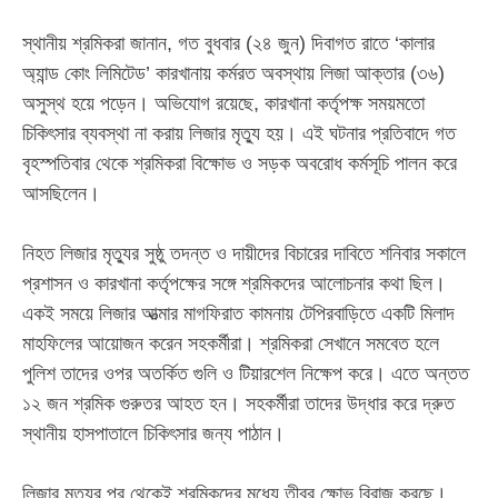
‎স্থানীয় শ্রমিকরা জানান, গত বুধবার (২৪ জুন) দিবাগত রাতে ‘কালার
অ্যান্ড কোং লিমিটেড’ কারখানায় কর্মরত অবস্থায় লিজা আক্তার (৩৬)
অসুস্থ হয়ে পড়েন। অভিযোগ রয়েছে, কারখানা কর্তৃপক্ষ সময়মতো
চিকিৎসার ব্যবস্থা না করায় লিজার মৃত্যু হয়। এই ঘটনার প্রতিবাদে গত
বৃহস্পতিবার থেকে শ্রমিকরা বিক্ষোভ ও সড়ক অবরোধ কর্মসূচি পালন করে
আসছিলেন।
‎নিহত লিজার মৃত্যুর সুষ্ঠু তদন্ত ও দায়ীদের বিচারের দাবিতে শনিবার সকালে
প্রশাসন ও কারখানা কর্তৃপক্ষের সঙ্গে শ্রমিকদের আলোচনার কথা ছিল।
একই সময়ে লিজার আত্মার মাগফিরাত কামনায় টেপিরবাড়িতে একটি মিলাদ
মাহফিলের আয়োজন করেন সহকর্মীরা। শ্রমিকরা সেখানে সমবেত হলে
পুলিশ তাদের ওপর অতর্কিত গুলি ও টিয়ারশেল নিক্ষেপ করে। এতে অন্তত
১২ জন শ্রমিক গুরুতর আহত হন। সহকর্মীরা তাদের উদ্ধার করে দ্রুত
স্থানীয় হাসপাতালে চিকিৎসার জন্য পাঠান।
‎লিজার মৃত্যুর পর থেকেই শ্রমিকদের মধ্যে তীব্র ক্ষোভ বিরাজ করছে।