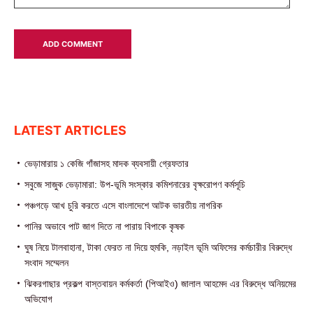
LATEST ARTICLES
ভেড়ামারায় ১ কেজি গাঁজাসহ মাদক ব্যবসায়ী গ্রেফতার
সবুজে সাজুক ভেড়ামারা: উপ-ভূমি সংস্কার কমিশনারের বৃক্ষরোপণ কর্মসূচি
পঞ্চগড়ে আখ চুরি করতে এসে বাংলাদেশে আটক ভারতীয় নাগরিক
পা‌নির অভাবে পাট জাগ দিতে না পারায় বিপাকে কৃষক
ঘুষ নিয়ে টালবাহানা, টাকা ফেরত না দিয়ে হুমকি, নড়াইল ভূমি অফিসের কর্মচারীর বিরুদ্ধে
সংবাদ সম্মেলন
ঝিকরগাছার প্রকল্প বাস্তবায়ন কর্মকর্তা (পিআইও) জালাল আহমেদ এর বিরুদ্ধে অনিয়মের
অভিযোগ