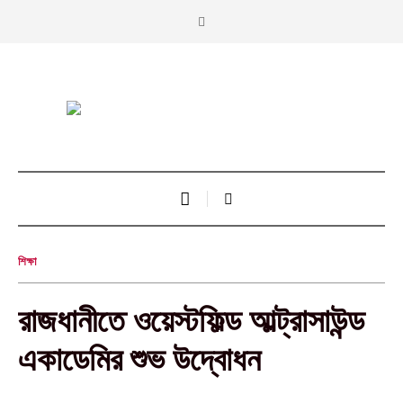
শিক্ষা
রাজধানীতে ওয়েস্টফিল্ড আল্ট্রাসাউন্ড
একাডেমির শুভ উদ্বোধন