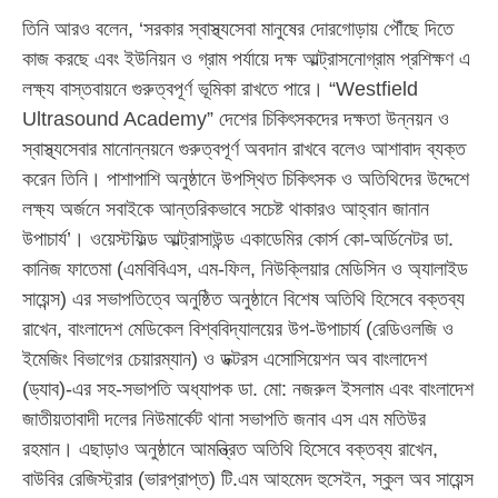
তিনি আরও বলেন, ‘সরকার স্বাস্থ্যসেবা মানুষের দোরগোড়ায় পৌঁছে দিতে
কাজ করছে এবং ইউনিয়ন ও গ্রাম পর্যায়ে দক্ষ আল্ট্রাসনোগ্রাম প্রশিক্ষণ এ
লক্ষ্য বাস্তবায়নে গুরুত্বপূর্ণ ভূমিকা রাখতে পারে। “Westfield
Ultrasound Academy” দেশের চিকিৎসকদের দক্ষতা উন্নয়ন ও
স্বাস্থ্যসেবার মানোন্নয়নে গুরুত্বপূর্ণ অবদান রাখবে বলেও আশাবাদ ব্যক্ত
করেন তিনি। পাশাপাশি অনুষ্ঠানে উপস্থিত চিকিৎসক ও অতিথিদের উদ্দেশে
লক্ষ্য অর্জনে সবাইকে আন্তরিকভাবে সচেষ্ট থাকারও আহ্বান জানান
উপাচার্য’। ওয়েস্টফিল্ড আল্ট্রাসাউন্ড একাডেমির কোর্স কো-অর্ডিনেটর ডা.
কানিজ ফাতেমা (এমবিবিএস, এম-ফিল, নিউক্লিয়ার মেডিসিন ও অ্যালাইড
সায়েন্স) এর সভাপতিত্বে অনুষ্ঠিত অনুষ্ঠানে বিশেষ অতিথি হিসেবে বক্তব্য
রাখেন, বাংলাদেশ মেডিকেল বিশ্ববিদ্যালয়ের উপ-উপাচার্য (রেডিওলজি ও
ইমেজিং বিভাগের চেয়ারম্যান) ও ডক্টরস এসোসিয়েশন অব বাংলাদেশ
(ড্যাব)-এর সহ-সভাপতি অধ্যাপক ডা. মো: নজরুল ইসলাম এবং বাংলাদেশ
জাতীয়তাবাদী দলের নিউমার্কেট থানা সভাপতি জনাব এস এম মতিউর
রহমান। এছাড়াও অনুষ্ঠানে আমন্ত্রিত অতিথি হিসেবে বক্তব্য রাখেন,
বাউবির রেজিস্ট্রার (ভারপ্রাপ্ত) টি.এম আহমেদ হুসেইন, স্কুল অব সায়েন্স