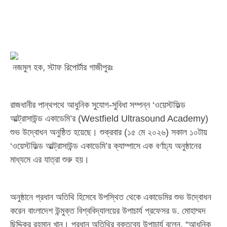
নজমুল হক, স্টাফ রিপোর্টার গাজীপুরঃ
রাজধানীর পান্থপথে আধুনিক সুযোগ-সুবিধা সম্পন্ন ‘ওয়েস্টফিল্ড
আল্ট্রাসাউন্ড একাডেমি’র (Westfield Ultrasound Academy)
শুভ উদ্বোধন অনুষ্ঠিত হয়েছে। শুক্রবার (১৫ মে ২০২৬) সকাল ১০টায়
‘ওয়েস্টফিল্ড আল্ট্রাসাউন্ড একাডেমি’র ক্যাম্পাসে এক বর্ণাঢ্য অনুষ্ঠানের
মাধ্যমে এর যাত্রা শুরু হয়।
অনুষ্ঠানে প্রধান অতিথি হিসেবে উপস্থিত থেকে একাডেমির শুভ উদ্বোধন
করেন বাংলাদেশ উন্মুক্ত বিশ্ববিদ্যালয়ের উপাচার্য প্রফেসর ড. মোহাম্মদ
ছিদ্দিকুর রহমান খান। প্রধান অতিথির বক্তব্যে উপাচার্য বলেন, “আধুনিক