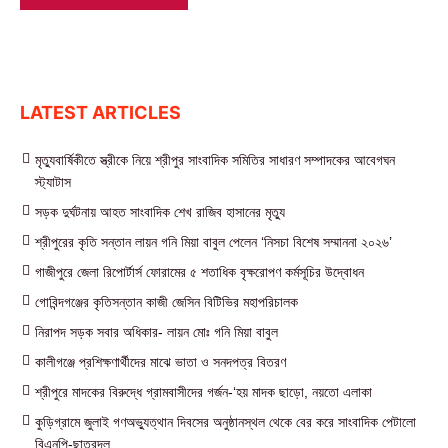
LATEST ARTICLES
মৃত্যুবার্ষিকীতে স্ত্রীকে নিয়ে শ্রীপুর সাংবাদিক সমিতির সাধারণ সম্পাদকের আবেগঘন
স্ট্যাটাস
সড়ক দুর্ঘটনায় আহত সাংবাদিক শেখ রাজিব হাসানের মৃত্যু
শ্রীপুরের কৃতি সন্তান লায়ন গনি মিয়া বাবুল পেলেন ‘নিসচা বিশেষ সম্মাননা ২০২৬’
গাজীপুরে জেলা রিপোর্টার্স ফোরামের ৫ শতাধিক বৃক্ষরোপণ কর্মসূচির উদ্বোধন
গোবিন্দগঞ্জের কৃতিসন্তান কাজী জেসিন বিটিভির মহাপরিচালক
নিরাপদ সড়ক সবার অধিকার- লায়ন মোঃ গনি মিয়া বাবুল
কালীগঞ্জে প্রশিক্ষণার্থীদের মাঝে ভাতা ও সনদপত্র বিতরণ
শ্রীপুরে মাদকের বিরুদ্ধে গ্রামবাসীদের গর্জন-‘হয় মাদক ছাড়ো, নয়তো এলাকা
কুড়িগ্রামে জুলাই গণঅভ্যুত্থান দিবসের অনুষ্ঠানস্থল থেকে বের করে সাংবাদিক পেটালো
বিএনপি-ছাত্রদল