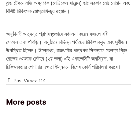
এন্ড টেকনোলজি অধ্যাপক (মেডিকেল সায়েন্স) ডাঃ সরকার মোঃ নোমান এবং
বিশিষ্ট চিকিৎসক মোস্তাফিজুর রহমান।
অনুষ্ঠানটি অত্যন্ত প্রাণবন্তভাবে সঞ্চালনা করেন ফজলে বারী
সোহেল এবং পাঁপড়ি। অনুষ্ঠানে বিভিন্ন পর্যায়ের চিকিৎসকবৃন্দ এবং সুধীজন
উপস্থিত ছিলেন। উল্লেখ্য, রাজধানীর পান্থপথ সিগন্যাল সংলগ্ন গ্রিন
রোডের গুডলাক সেন্টারে (২য় তলা) এই একাডেমিটি অবস্থিত, যা
চিকিৎসকদের পেশাদার দক্ষতা উন্নয়নে বিশেষ কোর্স পরিচালনা করবে।
Post Views:
114
More posts