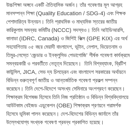
উচ্চশিক্ষা অঙ্গনে একটি ঐতিহাসিক অর্জন। তাঁর গবেষণার মূল আগ্রহ
মানসম্পন্ন শিক্ষা (Quality Education / SDG-4) এবং শিক্ষক
পেশাদারিত্ব উন্নয়ন। তিনি প্রাথমিক ও মাধ্যমিক স্তরের জাতীয়
কারিকুলাম সমন্বয় কমিটির (NCCC) সদস্যও। তিনি আইডিআরসি,
কানাডা (IDRC, Canada) ও জিপিই কিক্স (GPE KIX) এর অর্থ
সহযোগিতায় ০৫ বছর মেয়াদী বাংলাদেশ, ভূটান, নেপাল, ভিয়েতনাম ও
তিমুর-লেস্তে ‘জেন্ডার ও ইনক্লুসিভ পেডাগোজি’ শীর্ষক গবেষণা কার্যক্রমে
সমন্বয়কারী ও পরবর্তীতে নেতৃত্ব দিয়েছেন। তিনি বিশ্বব্যাংক, ব্রিটিশ
কাউন্সিল, JICA, সেভ দ্য চিলড্রেন এবং বাংলাদেশ সরকারের অর্থায়নে
বিভিন্ন গুরুত্বপূর্ণ জাতীয় ও আন্তর্জাতিক গবেষণা প্রকল্প সম্পন্ন
করেছেন। তিনি দেশে-বিদেশে অসংখ্য সেমিনারে অংশগ্রহণ করেছেন।
শিক্ষাক্রম বিশেষজ্ঞ হিসেবে তিনি নিজ প্রতিষ্ঠান ও বিভিন্ন বিশ্ববিদ্যালয়ে
আউটকাম বেইজড এডুকেশন (OBE) শিক্ষাক্রম প্রণয়নে পরামর্শক
হিসেবে ভূমিকা পালন করেছেন। দেশ-বিদেশের বিভিন্ন জার্নালে তাঁর
উল্লেখযোগ্য সংখ্যক গবেষণা প্রবন্ধ প্রকাশিত হয়েছে।