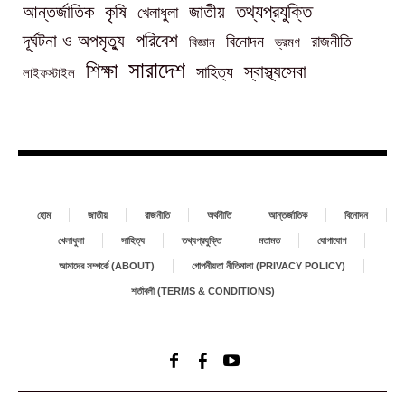
তথ্যপ্রযুক্তি
আন্তর্জাতিক
কৃষি
জাতীয়
খেলাধুলা
পরিবেশ
দূর্ঘটনা ও অপমৃত্যু
বিনোদন
রাজনীতি
বিজ্ঞান
ভ্রমণ
সারাদেশ
শিক্ষা
স্বাস্থ্যসেবা
সাহিত্য
লাইফস্টাইল
হোম
জাতীয়
রাজনীতি
অর্থনীতি
আন্তর্জাতিক
বিনোদন
খেলাধুলা
সাহিত্য
তথ্যপ্রযুক্তি
মতামত
যোগাযোগ
আমাদের সম্পর্কে (ABOUT)
গোপনীয়তা নীতিমালা (PRIVACY POLICY)
শর্তাবলী (TERMS & CONDITIONS)