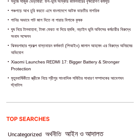
সবুজে সাজুক ভেড়ামারা: উপ-ভূমি সংস্কার কমিশনারের বৃক্ষরোপণ কর্মসূচি
পঞ্চগড়ে আখ চুরি করতে এসে বাংলাদেশে আটক ভারতীয় নাগরিক
পা‌নির অভাবে পাট জাগ দিতে না পারায় বিপাকে কৃষক
ঘুষ নিয়ে টালবাহানা, টাকা ফেরত না দিয়ে হুমকি, নড়াইল ভূমি অফিসের কর্মচারীর বিরুদ্ধে
সংবাদ সম্মেলন
ঝিকরগাছার প্রকল্প বাস্তবায়ন কর্মকর্তা (পিআইও) জালাল আহমেদ এর বিরুদ্ধে অনিয়মের
অভিযোগ
Xiaomi Launches REDMI 17: Bigger Battery & Stronger
Protection
মৃত্যুবার্ষিকীতে স্ত্রীকে নিয়ে শ্রীপুর সাংবাদিক সমিতির সাধারণ সম্পাদকের আবেগঘন
স্ট্যাটাস
TOP SEARCHES
আইন ও আদালত
অর্থনীতি
Uncategorized