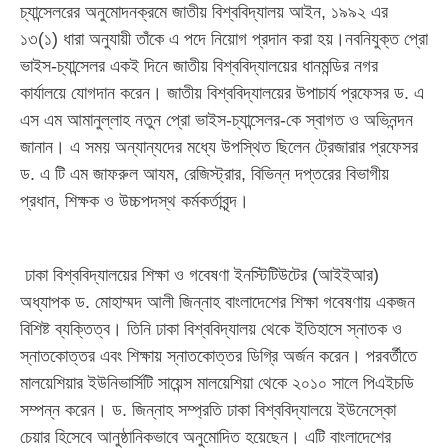
চ্যান্সেলরের অনুমোদনক্রমে জাতীয় বিশ্ববিদ্যালয় আইন, ১৯৯২ এর
১৩(১) ধারা অনুযায়ী তাঁকে এ পদে নিয়োগ প্রদান করা হয়।নবনিযুক্ত প্রো
ভাইস-চ্যান্সেলর একই দিনে জাতীয় বিশ্ববিদ্যালয়ের ধানমন্ডির নগর
কার্যালয়ে যোগদান করেন। জাতীয় বিশ্ববিদ্যালয়ের উপাচার্য প্রফেসর ড. এ
এস এম আমানুল্লাহ নতুন প্রো ভাইস-চ্যান্সেলর-কে স্বাগত ও অভিনন্দন
জানান। এ সময় অন্যান্যদের মধ্যে উপস্থিত ছিলেন ট্রেজারার প্রফেসর
ড. এ টি এম জাফরুল আযম, রেজিস্ট্রার, বিভিন্ন দপ্তরের বিভাগীয়
প্রধান, শিক্ষক ও উচ্চপদস্থ কর্মকর্তাবৃন্দ।
ঢাকা বিশ্ববিদ্যালয়ের শিক্ষা ও গবেষণা ইনস্টিটিউটের (আইইআর)
অধ্যাপক ড. মোহাম্মদ আলী জিন্নাহ বাংলাদেশের শিক্ষা গবেষণায় একজন
বিশিষ্ট ব্যক্তিত্ব। তিনি ঢাকা বিশ্ববিদ্যালয় থেকে ইতিহাসে স্নাতক ও
স্নাতকোত্তর এবং শিক্ষায় স্নাতকোত্তর ডিগ্রি অর্জন করেন। পরবর্তীতে
মালয়েশিয়ার ইউনিভার্সিটি সায়েন্স মালয়েশিয়া থেকে ২০১০ সালে পিএইচডি
সম্পন্ন করেন। ড. জিন্নাহ সম্প্রতি ঢাকা বিশ্ববিদ্যালয়ে ইউনেস্কো
চেয়ার হিসেবে আনুষ্ঠানিকভাবে অনুমোদিত হয়েছেন। এটি বাংলাদেশের