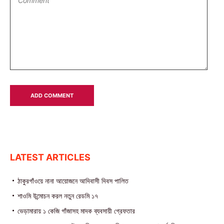
LATEST ARTICLES
ঠাকুরগাঁওয়ে নানা আয়োজনে আদিবাসী দিবস পালিত
শাওমি উন্মোচন করল নতুন রেডমি ১৭
ভেড়ামারায় ১ কেজি গাঁজাসহ মাদক ব্যবসায়ী গ্রেফতার