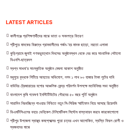
LATEST ARTICLES
কালীগঞ্জে প্রশিক্ষণার্থীদের মাঝে ভাতা ও সনদপত্র বিতরণ
শ্রীপুরে মাদকের বিরুদ্ধে গ্রামবাসীদের গর্জন-‘হয় মাদক ছাড়ো, নয়তো এলাকা
কুড়িগ্রামে জুলাই গণঅভ্যুত্থান দিবসের অনুষ্ঠানস্থল থেকে বের করে সাংবাদিক পেটালো
বিএনপি-ছাত্রদল
স্বপ্ন সাধনা’র সাংস্কৃতিক অনুষ্ঠান মেঘলা আকাশ অনুষ্ঠিত
মধুপুরে বৃদ্ধকে পিটিয়ে আহতের অভিযোগ, নগদ ১ লাখ ৮০ হাজার টাকা লুটের দাবি
বাউবির ট্রেজারারের যশোর আঞ্চলিক কেন্দ্র পরিদর্শন উপলক্ষে মতবিনিময় সভা অনুষ্ঠিত
বাংলাদেশ কৃষি গবেষণা ইনস্টিটিউটের গৌরবের ৫০ বছর পূর্তি অনুষ্ঠান
সারাদিন নিরবচ্ছিন্ন পাওয়ার নিশ্চিতে নতুন সি-সিরিজ স্মার্টফোন নিয়ে আসছে রিয়েলমি
ডিএমটিসিএলের বহরে ভেহিকেল টেলিমেটিকস সিস্টেম বাস্তবায়ন করবে কারকোপোলো
শ্রীপুর উপজেলা স্বাস্থ্য কমপ্লেক্সের পুরো চত্বর এখন আলোকিত, স্বস্তি ফিরল রোগী ও
স্বজনদের মাঝে‎