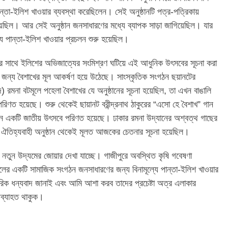
ান্তা-ইলিশ খাওয়ার ব্যবস্থা করেছিলেন। সেই অনুষ্ঠানটি পত্র-পত্রিকায়
়েছিল। আর সেই অনুষ্ঠান জনসাধারণের মধ্যে ব্যাপক সাড়া জাগিয়েছিল। যার
যে পান্তা-ইলিশ খাওয়ার প্রচলন শুরু হয়েছিল।
রের সাথে ইলিশের অভিজাত্যের সংমিশ্রণ ঘটিয়ে এই আধুনিক উৎসবের সূচনা করা
র জন্য বৈশাখের মূল আকর্ষণ হয়ে উঠেছে। সাংস্কৃতিক সংগঠন ছয়ানটের
 রমনা বটমূলে পহেলা বৈশাখের যে অনুষ্ঠানের সূচনা হয়েছিল, তা এখন বাঙালি
িণত হয়েছে। শুরু থেকেই ছায়ানট বরীন্দ্রনাথ ঠাকুরের “এসো হে বৈশাখ” গান
তমানে একটি জাতীয় উৎসবে পরিণত হয়েছে। ঢাকার রমনা উদ্যানের অশ্বত্থ গাছের
ি ঐতিহ্যবাহী অনুষ্ঠান থেকেই মূলত আজকের চেতনার সূচনা হয়েছিল।
 নতুন উদ্যমের জোয়ার দেখা যাচ্ছে। গাজীপুরে অবস্থিত কৃষি গবেষণা
্চলের একটি সামাজিক সংগঠন জনসাধারণের জন্য বিনামূল্যে পান্তা-ইলিশ খাওয়ার
িক ধন্যবাদ জানাই এবং আমি আশা করব তাদের প্রচেষ্টা অত্র এলাকার
অব্যাহত থাকুক।