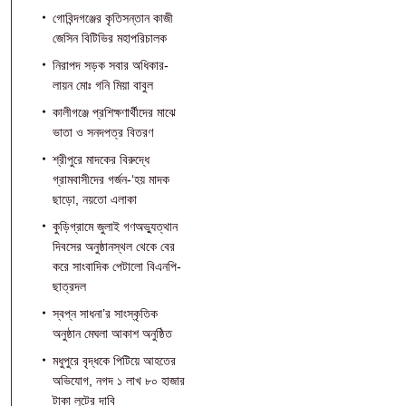
গোবিন্দগঞ্জের কৃতিসন্তান কাজী
জেসিন বিটিভির মহাপরিচালক
নিরাপদ সড়ক সবার অধিকার-
লায়ন মোঃ গনি মিয়া বাবুল
কালীগঞ্জে প্রশিক্ষণার্থীদের মাঝে
ভাতা ও সনদপত্র বিতরণ
শ্রীপুরে মাদকের বিরুদ্ধে
গ্রামবাসীদের গর্জন-‘হয় মাদক
ছাড়ো, নয়তো এলাকা
কুড়িগ্রামে জুলাই গণঅভ্যুত্থান
দিবসের অনুষ্ঠানস্থল থেকে বের
করে সাংবাদিক পেটালো বিএনপি-
ছাত্রদল
স্বপ্ন সাধনা’র সাংস্কৃতিক
অনুষ্ঠান মেঘলা আকাশ অনুষ্ঠিত
মধুপুরে বৃদ্ধকে পিটিয়ে আহতের
অভিযোগ, নগদ ১ লাখ ৮০ হাজার
টাকা লুটের দাবি