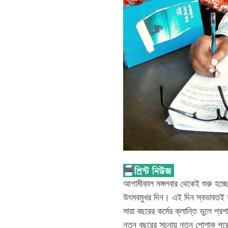
আগামীকাল মঙ্গলবার থেকেই শুরু হচ্
উৎসবমুখর দিন। এই দিন স্বভাবতই ব
সারা বছরের কর্মের ক্লান্তি ভুলে প্র
নতুন বছরের সূচনায় নতুন পোশাক প