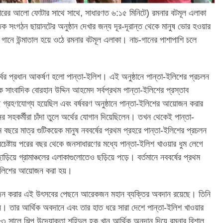
োরের আলো ফোটার সাথে সাথে, সাধারণত ৬:১৫ মিনিটে) রমনার বটমূল এলাকা
ক সংগঠন ছায়ানটের অনুষ্ঠান দেখার জন্য দূর-দূরান্ত থেকে মানুষ ভোর হওয়ার
গানে উন্মাতাল হয়ে ওঠে রমনার বটমূল এলাকা। নাচ-গানের পাশাপাশি চলে
 পর্বের প্রধান আকর্ষণ হলো পান্তা-ইলিশ। এই অনুষ্ঠানে পান্তা-ইলিশের প্রচলন
ক সাংবাদিক বোরহান উদ্দিন আহমেদ সর্বপ্রথম পান্তা-ইলিশের প্রস্তাব
 গ্রহণযোগ্য হয়েছিল এবং বর্ষবরণ অনুষ্ঠানে পান্তা-ইলিশের আয়োজন করার
িনের সহকর্মীরা চাঁদা তুলে অর্থের যোগান দিয়েছিলেন। তখন থেকেই পান্তা-
বছরে মাত্র গুটিকয়েক মানুষ নববর্ষের প্রথম প্রহরে পান্তা-ইলিশের প্রচলন
চেষ্টায় পরের বছর থেকে জনসাধারণের মধ্যে পান্তা-ইলিশ খাওয়ার ধুম লেগে
়িয়ে গ্রামাঞ্চলের এলাকাগুলোতেও ছড়িয়ে পড়ে। বর্তমানে নববর্ষের প্রথম
া-ইলিশের আয়োজন করা হয়।
োজন করার এই উৎসবের পেছনে আরেকজন মহান ব্যক্তির অবদান রয়েছে। তিনি
ন। তার আর্থিক অবদানে এবং তার হাত ধরে সারা দেশে পান্তা-ইলিশ খাওয়ার
 সালে শিল্প উদ্যোক্তা শহিদুল হক খান আর্থিক অনুদান দিয়ে রমনার বিশাল