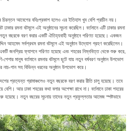
ালির চিরন্তন আবেগের বহিঃপ্রকাশ হলেও এর ইতিহাস খুব বেশি প্রাচীন নয়।
ট ঢাকার রমনা বটমূলে এই অনুষ্ঠানের সূচনা করেছিল। বর্তমানে এটি ঢাকার রমনা
া নতুন বছরকে বরণ করার একটি ঐতিহ্যবাহী অনুষ্ঠানে পরিণত হয়েছে। একজন
দ্দিন আহমেদ সর্বপ্রথম রমনা বটমূলে এই অনুষ্ঠান উদ্যোগ গ্রহণ করেছিলেন।
একটি জনপ্রিয় ফ্যাশনে পরিণত হয়েছে এবং শহরের নিম্নবিত্ত থেকে শুরু করে,
-পেশার মানুষ বর্তমানে রমনার বটমূলে ছুটে যায় নতুন বর্ষবরণ অনুষ্ঠান উপভোগ
রে নাচ-গান সহ বিভিন্ন ধরনের অনুষ্ঠান উপভোগ করে।
লাদেশের প্রত্যন্ত গ্রামাঞ্চলেও নতুন বছরকে বরণ করার রীতি চালু হয়েছে। তবে
য়ে বেশি। আর ঢাকা শহরের কথা বলার অপেক্ষা রাখে না। বর্তমানে ঢাকা শহরের
শুরু হয়েছে। নতুন বছরের সূচনায় তাদের নতুন প্রফুল্লতার আমেজ স্পষ্টভাবে