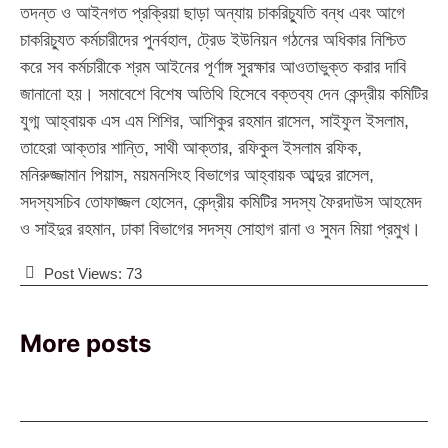
তদন্ত ও আইনগত প্রক্রিয়া ছাড়া অন্যায় চাকরিচ্যুতি বন্ধ এবং আগে
চাকরিচ্যুত কর্মচারীদের পুনর্বহাল, ট্রেড ইউনিয়ন গঠনের অধিকার নিশ্চিত
করে সব কর্মচারীকে শ্রম আইনের পূর্ণাঙ্গ সুরক্ষার আওতাভুক্ত করার দাবি
জানানো হয়। সমাবেশে বিশেষ অতিথি হিসেবে বক্তব্য দেন কেন্দ্রীয় কমিটির
যুগ্ম আহ্বায়ক এস এম শিশির, আশিকুর রহমান রাসেল, সাইফুল ইসলাম,
তাহেরা আক্তার শান্তি, সাথী আক্তার, রফিকুল ইসলাম রফিক,
মনিরুজ্জামান পিয়াস, ময়মনসিংহ বিভাগের আহ্বায়ক আব্দুর রাসেল,
সদস্যসচিব তোফাজ্জল হোসেন, কেন্দ্রীয় কমিটির সদস্য ফৈরদাউস আহমেদ
ও সাইদুর রহমান, ঢাকা বিভাগের সদস্য সোহাগ রানা ও সুমন মিয়া প্রমুখ।
Post Views:
73
More posts