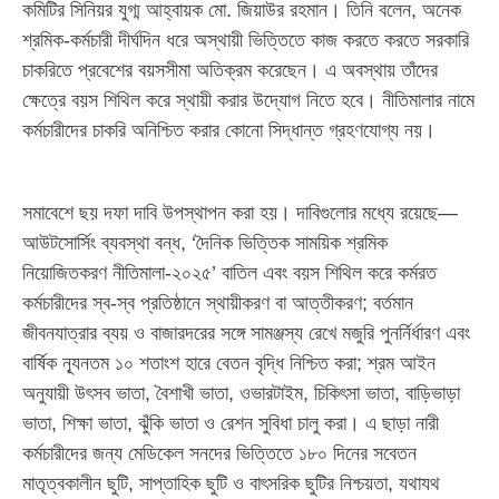
কমিটির সিনিয়র যুগ্ম আহ্বায়ক মো. জিয়াউর রহমান। তিনি বলেন, অনেক
শ্রমিক-কর্মচারী দীর্ঘদিন ধরে অস্থায়ী ভিত্তিতে কাজ করতে করতে সরকারি
চাকরিতে প্রবেশের বয়সসীমা অতিক্রম করেছেন। এ অবস্থায় তাঁদের
ক্ষেত্রে বয়স শিথিল করে স্থায়ী করার উদ্যোগ নিতে হবে। নীতিমালার নামে
কর্মচারীদের চাকরি অনিশ্চিত করার কোনো সিদ্ধান্ত গ্রহণযোগ্য নয়।
সমাবেশে ছয় দফা দাবি উপস্থাপন করা হয়। দাবিগুলোর মধ্যে রয়েছে—
আউটসোর্সিং ব্যবস্থা বন্ধ, ‘দৈনিক ভিত্তিক সাময়িক শ্রমিক
নিয়োজিতকরণ নীতিমালা-২০২৫’ বাতিল এবং বয়স শিথিল করে কর্মরত
কর্মচারীদের স্ব-স্ব প্রতিষ্ঠানে স্থায়ীকরণ বা আত্তীকরণ; বর্তমান
জীবনযাত্রার ব্যয় ও বাজারদরের সঙ্গে সামঞ্জস্য রেখে মজুরি পুনর্নির্ধারণ এবং
বার্ষিক ন্যূনতম ১০ শতাংশ হারে বেতন বৃদ্ধি নিশ্চিত করা; শ্রম আইন
অনুযায়ী উৎসব ভাতা, বৈশাখী ভাতা, ওভারটাইম, চিকিৎসা ভাতা, বাড়িভাড়া
ভাতা, শিক্ষা ভাতা, ঝুঁকি ভাতা ও রেশন সুবিধা চালু করা। এ ছাড়া নারী
কর্মচারীদের জন্য মেডিকেল সনদের ভিত্তিতে ১৮০ দিনের সবেতন
মাতৃত্বকালীন ছুটি, সাপ্তাহিক ছুটি ও বাৎসরিক ছুটির নিশ্চয়তা, যথাযথ