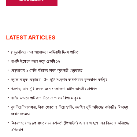
LATEST ARTICLES
ঠাকুরগাঁওয়ে নানা আয়োজনে আদিবাসী দিবস পালিত
শাওমি উন্মোচন করল নতুন রেডমি ১৭
ভেড়ামারায় ১ কেজি গাঁজাসহ মাদক ব্যবসায়ী গ্রেফতার
সবুজে সাজুক ভেড়ামারা: উপ-ভূমি সংস্কার কমিশনারের বৃক্ষরোপণ কর্মসূচি
পঞ্চগড়ে আখ চুরি করতে এসে বাংলাদেশে আটক ভারতীয় নাগরিক
পা‌নির অভাবে পাট জাগ দিতে না পারায় বিপাকে কৃষক
ঘুষ নিয়ে টালবাহানা, টাকা ফেরত না দিয়ে হুমকি, নড়াইল ভূমি অফিসের কর্মচারীর বিরুদ্ধে
সংবাদ সম্মেলন
ঝিকরগাছার প্রকল্প বাস্তবায়ন কর্মকর্তা (পিআইও) জালাল আহমেদ এর বিরুদ্ধে অনিয়মের
অভিযোগ