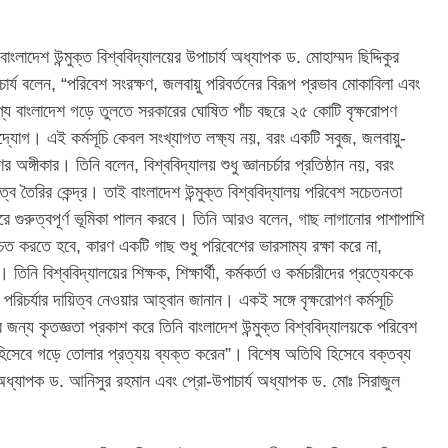
লাদেশ উন্মুক্ত বিশ্ববিদ্যালয়ের উপাচার্য অধ্যাপক ড. মোহাম্মদ ছিদ্দিকুর
র্য বলেন, “পরিবেশ সংরক্ষণ, জলবায়ু পরিবর্তনের বিরূপ প্রভাব মোকাবিলা এবং
গ্য বাংলাদেশ গড়ে তুলতে সরকারের ঘোষিত পাঁচ বছরে ২৫ কোটি বৃক্ষরোপণ
য় উদ্যোগ। এই কর্মসূচি কেবল সংখ্যাগত লক্ষ্য নয়, বরং একটি সবুজ, জলবায়ু-
অঙ্গীকার। তিনি বলেন, বিশ্ববিদ্যালয় শুধু জ্ঞানচর্চার প্রতিষ্ঠান নয়, বরং
ব তৈরির কেন্দ্র। তাই বাংলাদেশ উন্মুক্ত বিশ্ববিদ্যালয় পরিবেশ সচেতনতা
তারে গুরুত্বপূর্ণ ভূমিকা পালন করবে। তিনি আরও বলেন, গাছ লাগানোর পাশাপাশি
শ্চিত করতে হবে, কারণ একটি গাছ শুধু পরিবেশের ভারসাম্য রক্ষা করে না,
নি বিশ্ববিদ্যালয়ের শিক্ষক, শিক্ষার্থী, কর্মকর্তা ও কর্মচারীদের প্রত্যেককে
চর্যার দায়িত্ব নেওয়ার আহ্বান জানান। একই সঙ্গে বৃক্ষরোপণ কর্মসূচি
 জন্য কৃতজ্ঞতা প্রকাশ করে তিনি বাংলাদেশ উন্মুক্ত বিশ্ববিদ্যালয়কে পরিবেশ
 হিসেবে গড়ে তোলার প্রত্যয় ব্যক্ত করেন”। বিশেষ অতিথি হিসেবে বক্তব্য
্য অধ্যাপক ড. আনিসুর রহমান এবং প্রো-উপাচার্য অধ্যাপক ড. মোঃ সিরাজুল