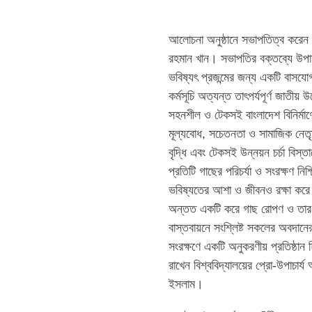
আলোচনা অনুষ্ঠানে সভাপতিত্ব করেন বাং
রহমান খান। সভাপতির বক্তব্যে উপাচা
ভবিষ্যৎ প্রজন্মের জন্য একটি বাসযো
কর্মসূচি অত্যন্ত তাৎপর্যপূর্ণ জাতী
সহনশীল ও টেকসই বাংলাদেশ বিনির্মাণের 
মূল্যবোধ, সচেতনতা ও সামাজিক নেতৃত্
বৃদ্ধি এবং টেকসই উন্নয়ন চর্চা বিস্
প্রতিটি গাছের পরিচর্যা ও সংরক্ষণ নি
ভবিষ্যতের আশা ও জীবনও রক্ষা করে। তি
অন্তত একটি করে গাছ রোপণ ও তার পরি
বাস্তবায়নে সংশ্লিষ্ট সকলের অবদানের
সংরক্ষণে একটি অনুকরণীয় প্রতিষ্ঠান
রাখেন বিশ্ববিদ্যালয়ের প্রো-উপাচার
ইসলাম।