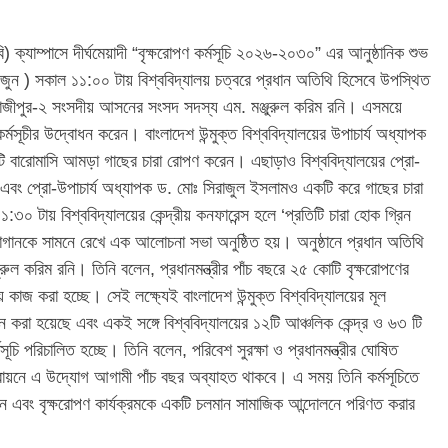
উবি) ক্যাম্পাসে দীর্ঘমেয়াদী “বৃক্ষরোপণ কর্মসূচি ২০২৬-২০৩০” এর আনুষ্ঠানিক শুভ
জুন ) সকাল ১১:০০ টায় বিশ্ববিদ্যালয় চত্বরে প্রধান অতিথি হিসেবে উপস্থিত
গাজীপুর-২ সংসদীয় আসনের সংসদ সদস্য এম. মঞ্জুরুল করিম রনি। এসময়ে
মসূচীর উদ্বোধন করেন। বাংলাদেশ উন্মুক্ত বিশ্ববিদ্যালয়ের উপাচার্য অধ্যাপক
কটি বারোমাসি আমড়া গাছের চারা রোপণ করেন। এছাড়াও বিশ্ববিদ্যালয়ের প্রো-
 এবং প্রো-উপাচার্য অধ্যাপক ড. মোঃ সিরাজুল ইসলামও একটি করে গাছের চারা
টায় বিশ্ববিদ্যালয়ের কেন্দ্রীয় কনফারেন্স হলে ‘প্রতিটি চারা হোক গ্রিন
্লোগানকে সামনে রেখে এক আলোচনা সভা অনুষ্ঠিত হয়। অনুষ্ঠানে প্রধান অতিথি
ুরুল করিম রনি। তিনি বলেন, প্রধানমন্ত্রীর পাঁচ বছরে ২৫ কোটি বৃক্ষরোপণের
 কাজ করা হচ্ছে। সেই লক্ষ্যেই বাংলাদেশ উন্মুক্ত বিশ্ববিদ্যালয়ের মূল
োধন করা হয়েছে এবং একই সঙ্গে বিশ্ববিদ্যালয়ের ১২টি আঞ্চলিক কেন্দ্র ও ৬৩ টি
ূচি পরিচালিত হচ্ছে। তিনি বলেন, পরিবেশ সুরক্ষা ও প্রধানমন্ত্রীর ঘোষিত
্তবায়নে এ উদ্যোগ আগামী পাঁচ বছর অব্যাহত থাকবে। এ সময় তিনি কর্মসূচিতে
 এবং বৃক্ষরোপণ কার্যক্রমকে একটি চলমান সামাজিক আন্দোলনে পরিণত করার