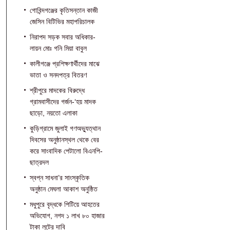
গোবিন্দগঞ্জের কৃতিসন্তান কাজী
জেসিন বিটিভির মহাপরিচালক
নিরাপদ সড়ক সবার অধিকার-
লায়ন মোঃ গনি মিয়া বাবুল
কালীগঞ্জে প্রশিক্ষণার্থীদের মাঝে
ভাতা ও সনদপত্র বিতরণ
শ্রীপুরে মাদকের বিরুদ্ধে
গ্রামবাসীদের গর্জন-‘হয় মাদক
ছাড়ো, নয়তো এলাকা
কুড়িগ্রামে জুলাই গণঅভ্যুত্থান
দিবসের অনুষ্ঠানস্থল থেকে বের
করে সাংবাদিক পেটালো বিএনপি-
ছাত্রদল
স্বপ্ন সাধনা’র সাংস্কৃতিক
অনুষ্ঠান মেঘলা আকাশ অনুষ্ঠিত
মধুপুরে বৃদ্ধকে পিটিয়ে আহতের
অভিযোগ, নগদ ১ লাখ ৮০ হাজার
টাকা লুটের দাবি