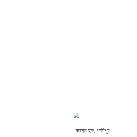
নজমুল হক, গাজীপুর