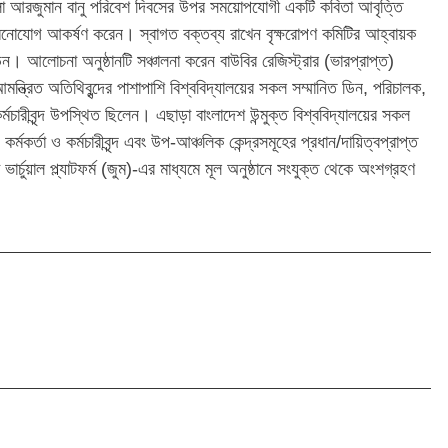
. আলো আরজুমান বানু পরিবেশ দিবসের উপর সময়োপযোগী একটি কবিতা আবৃত্তি
মনোযোগ আকর্ষণ করেন। স্বাগত বক্তব্য রাখেন বৃক্ষরোপণ কমিটির আহ্বায়ক
ন। আলোচনা অনুষ্ঠানটি সঞ্চালনা করেন বাউবির রেজিস্ট্রার (ভারপ্রাপ্ত)
্ত্রিত অতিথিবৃন্দের পাশাপাশি বিশ্ববিদ্যালয়ের সকল সম্মানিত ডিন, পরিচালক,
কর্মচারীবৃন্দ উপস্থিত ছিলেন। এছাড়া বাংলাদেশ উন্মুক্ত বিশ্ববিদ্যালয়ের সকল
র্মকর্তা ও কর্মচারীবৃন্দ এবং উপ-আঞ্চলিক কেন্দ্রসমূহের প্রধান/দায়িত্বপ্রাপ্ত
রীরা ভার্চুয়াল প্ল্যাটফর্ম (জুম)-এর মাধ্যমে মূল অনুষ্ঠানে সংযুক্ত থেকে অংশগ্রহণ