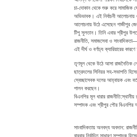
চা-দোকান থেকে শুরু করে সামাজিক
অভিভাবক। এই নির্বাচনী আলোচনায় ও 
আলোচনায় উঠে এসেছেন গাজীপুর জেলা 
টিপু সুলতান। তিনি এবার শ্রীপুর উপজ
রাজনীতি, সমাজসেবা ও সাংবাদিকতা—ত
এই দীর্ঘ ও বর্ণাঢ্য ক্যারিয়ারের কা
তৃণমূল থেকে উঠে আসা রাজনৈতিক নেত
ছাত্রদলের সিনিয়র সহ-সভাপতি হিসেবে
স্বেচ্ছাসেবক দলের আহ্বায়ক এবং বর্
পালন করছেন।
বিএনপির মূল ধারার রাজনীতি:স্থানীয় র
সম্পাদক এবং শ্রীপুর পৌর বিএনপির
সাংবাদিকতায় অনবদ্য অবদান: রাজনীত
বারবার নির্বাচিত সাধারণ সম্পাদক হ