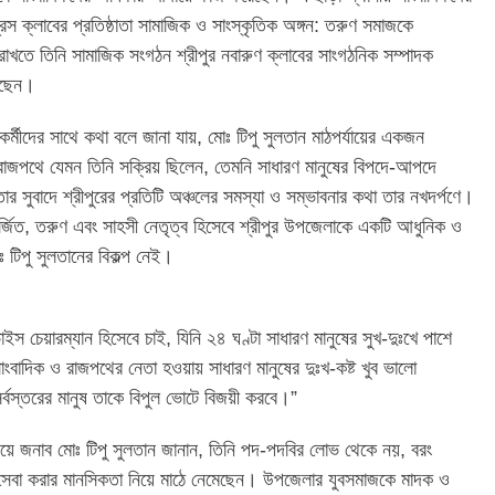
রেস ক্লাবের প্রতিষ্ঠাতা সামাজিক ও সাংস্কৃতিক অঙ্গন: তরুণ সমাজকে
াখতে তিনি সামাজিক সংগঠন শ্রীপুর নবারুণ ক্লাবের সাংগঠনিক সম্পাদক
লেছেন।
র্মীদের সাথে কথা বলে জানা যায়, মোঃ টিপু সুলতান মাঠপর্যায়ের একজন
ে রাজপথে যেমন তিনি সক্রিয় ছিলেন, তেমনি সাধারণ মানুষের বিপদে-আপদে
র সুবাদে শ্রীপুরের প্রতিটি অঞ্চলের সমস্যা ও সম্ভাবনার কথা তার নখদর্পণে।
র্জিত, তরুণ এবং সাহসী নেতৃত্ব হিসেবে শ্রীপুর উপজেলাকে একটি আধুনিক ও
ঃ টিপু সুলতানের বিকল্প নেই।
চেয়ারম্যান হিসেবে চাই, যিনি ২৪ ঘণ্টা সাধারণ মানুষের সুখ-দুঃখে পাশে
বাদিক ও রাজপথের নেতা হওয়ায় সাধারণ মানুষের দুঃখ-কষ্ট খুব ভালো
 সর্বস্তরের মানুষ তাকে বিপুল ভোটে বিজয়ী করবে।”
া নিয়ে জনাব মোঃ টিপু সুলতান জানান, তিনি পদ-পদবির লোভ থেকে নয়, বরং
ের সেবা করার মানসিকতা নিয়ে মাঠে নেমেছেন। উপজেলার যুবসমাজকে মাদক ও