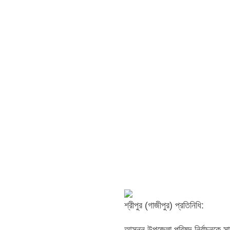
শ্রীপুর (গাজীপুর) প্রতিনিধি:
আসন্ন উপজেলা পরিষদ নির্বাচনকে সাম