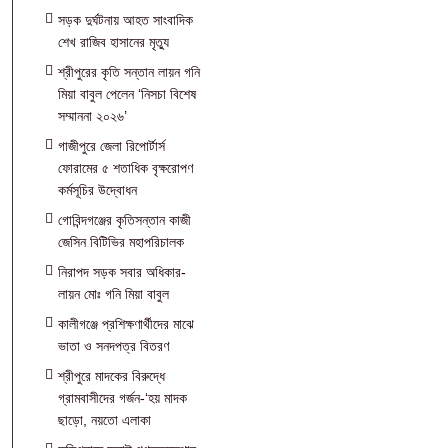
সড়ক দুর্ঘটনায় আহত সাংবাদিক
শেখ রাজিব হাসানের মৃত্যু
শ্রীপুরের কৃতি সন্তান লায়ন গনি
মিয়া বাবুল পেলেন ‘নিসচা বিশেষ
সম্মাননা ২০২৬’
গাজীপুরে জেলা রিপোর্টার্স
ফোরামের ৫ শতাধিক বৃক্ষরোপণ
কর্মসূচির উদ্বোধন
গোবিন্দগঞ্জের কৃতিসন্তান কাজী
জেসিন বিটিভির মহাপরিচালক
নিরাপদ সড়ক সবার অধিকার-
লায়ন মোঃ গনি মিয়া বাবুল
কালীগঞ্জে প্রশিক্ষণার্থীদের মাঝে
ভাতা ও সনদপত্র বিতরণ
শ্রীপুরে মাদকের বিরুদ্ধে
গ্রামবাসীদের গর্জন-‘হয় মাদক
ছাড়ো, নয়তো এলাকা