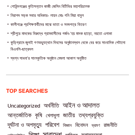
গোবিন্দগঞ্জের কৃতিসন্তান কাজী জেসিন বিটিভির মহাপরিচালক
নিরাপদ সড়ক সবার অধিকার- লায়ন মোঃ গনি মিয়া বাবুল
কালীগঞ্জে প্রশিক্ষণার্থীদের মাঝে ভাতা ও সনদপত্র বিতরণ
শ্রীপুরে মাদকের বিরুদ্ধে গ্রামবাসীদের গর্জন-‘হয় মাদক ছাড়ো, নয়তো এলাকা
কুড়িগ্রামে জুলাই গণঅভ্যুত্থান দিবসের অনুষ্ঠানস্থল থেকে বের করে সাংবাদিক পেটালো
বিএনপি-ছাত্রদল
স্বপ্ন সাধনা’র সাংস্কৃতিক অনুষ্ঠান মেঘলা আকাশ অনুষ্ঠিত
TOP SEARCHES
আইন ও আদালত
অর্থনীতি
Uncategorized
তথ্যপ্রযুক্তি
আন্তর্জাতিক
কৃষি
জাতীয়
খেলাধুলা
পরিবেশ
দূর্ঘটনা ও অপমৃত্যু
বিনোদন
রাজনীতি
বিজ্ঞান
ভ্রমণ
সারাদেশ
শিক্ষা