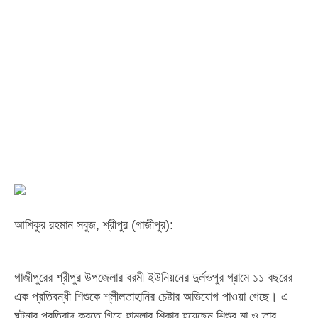
‎​আশিকুর রহমান সবুজ, শ্রীপুর (গাজীপুর):
‎গাজীপুরের শ্রীপুর উপজেলার বরমী ইউনিয়নের দুর্লভপুর গ্রামে ১১ বছরের
এক প্রতিবন্ধী শিশুকে শ্লীলতাহানির চেষ্টার অভিযোগ পাওয়া গেছে। এ
ঘটনার প্রতিবাদ করতে গিয়ে হামলার শিকার হয়েছেন শিশুর মা ও তার