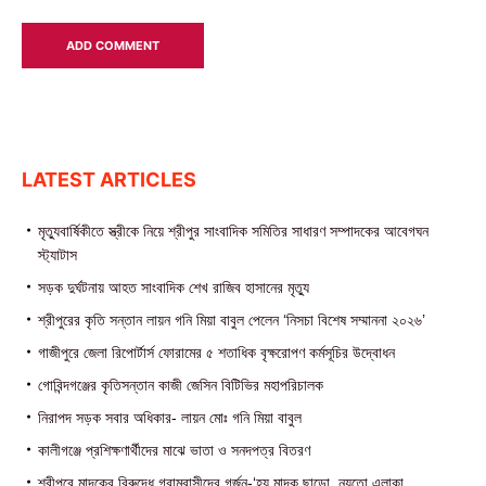
LATEST ARTICLES
মৃত্যুবার্ষিকীতে স্ত্রীকে নিয়ে শ্রীপুর সাংবাদিক সমিতির সাধারণ সম্পাদকের আবেগঘন
স্ট্যাটাস
সড়ক দুর্ঘটনায় আহত সাংবাদিক শেখ রাজিব হাসানের মৃত্যু
শ্রীপুরের কৃতি সন্তান লায়ন গনি মিয়া বাবুল পেলেন ‘নিসচা বিশেষ সম্মাননা ২০২৬’
গাজীপুরে জেলা রিপোর্টার্স ফোরামের ৫ শতাধিক বৃক্ষরোপণ কর্মসূচির উদ্বোধন
গোবিন্দগঞ্জের কৃতিসন্তান কাজী জেসিন বিটিভির মহাপরিচালক
নিরাপদ সড়ক সবার অধিকার- লায়ন মোঃ গনি মিয়া বাবুল
কালীগঞ্জে প্রশিক্ষণার্থীদের মাঝে ভাতা ও সনদপত্র বিতরণ
শ্রীপুরে মাদকের বিরুদ্ধে গ্রামবাসীদের গর্জন-‘হয় মাদক ছাড়ো, নয়তো এলাকা