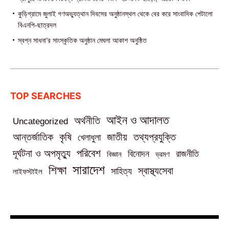
কুড়িগ্রামে জুলাই গণঅভ্যুত্থান দিবসের অনুষ্ঠানস্থল থেকে বের করে সাংবাদিক পেটালো
বিএনপি-ছাত্রদল
স্বপ্ন সাধনা’র সাংস্কৃতিক অনুষ্ঠান মেঘলা আকাশ অনুষ্ঠিত
TOP SEARCHES
আইন ও আদালত
অর্থনীতি
Uncategorized
তথ্যপ্রযুক্তি
আন্তর্জাতিক
কৃষি
জাতীয়
খেলাধুলা
পরিবেশ
দূর্ঘটনা ও অপমৃত্যু
বিনোদন
রাজনীতি
বিজ্ঞান
ভ্রমণ
সারাদেশ
শিক্ষা
স্বাস্থ্যসেবা
সাহিত্য
লাইফস্টাইল