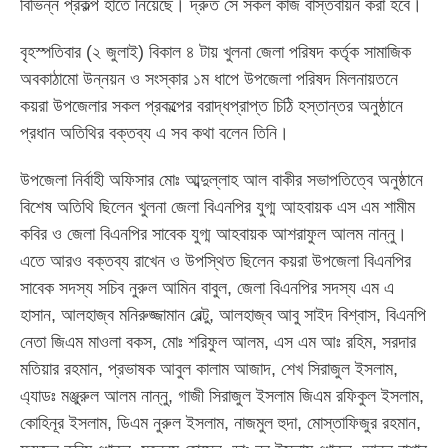
বিভিন্ন প্রকল্প হাতে নিয়েছে। দ্রুত সে সকল কাজ বাস্তবায়ন করা হবে।
বৃহস্পতিবার (২ জুলাই) বিকাল ৪ টায় খুলনা জেলা পরিষদ কর্তৃক সামাজিক
অবকাঠামো উন্নয়ন ও সংস্কার ১ম ধাপে উপজেলা পরিষদ মিলনায়তনে
কয়রা উপজেলার সকল প্রকল্পের বরাদ্ধপ্রাপ্ত চিঠি হস্তান্তর অনুষ্ঠানে
প্রধান অতিথির বক্তব্য এ সব কথা বলেন তিনি।
উপজেলা নির্বাহী অফিসার মোঃ আব্দুল্লাহ আল বাকীর সভাপতিত্বে অনুষ্ঠানে
বিশেষ অতিথি ছিলেন খুলনা জেলা বিএনপির যুগ্ম আহবায়ক এস এম শামীম
কবির ও জেলা বিএনপির সাবেক যুগ্ম আহবায়ক আশরাফুল আলম নান্নু।
এতে আরও বক্তব্য রাখেন ও উপস্থিত ছিলেন কয়রা উপজেলা বিএনপির
সাবেক সদস্য সচিব নুরুল আমিন বাবুল, জেলা বিএনপির সদস্য এম এ
হাসান, আলহাজ্ব মনিরুজ্জামান বেল্টু, আলহাজ্ব আবু সাইদ বিশ্বাস, বিএনপি
নেতা জিএম মাওলা বকস, মোঃ শরিফুল আলম, এস এম আঃ রহিম, সরদার
মতিয়ার রহমান, প্রভাষক আবুল কালাম আজাদ, শেখ সিরাজুল ইসলাম,
এ্যাডঃ মঞ্জুরুল আলম নান্নু, গাজী সিরাজুল ইসলাম জিএম রফিকুল ইসলাম,
কোহিনূর ইসলাম, ডিএম নুরুল ইসলাম, নাজমুল হুদা, মোস্তাফিজুর রহমান,