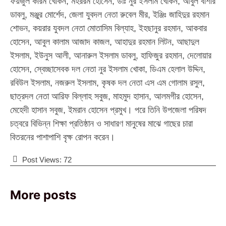
ফয়জুল করিম খোকন, মহররম হোসেন, ডাঃ নুর ইসলাম খোকন, আবুল বাশার
ডাবলু, মঞ্জুর মোর্শেদ, জেলা যুবদল নেতা রুবেল মীর, ইঞ্জিঃ জাহিদুর রহমান
শোভন, কয়রার যুবদল নেতা মোতাসিম বিল্যাহ, ইহছানুর রহমান, আকবার
হোসেন, আবুল কালাম আজাদ কাজল, আহাদুর রহমান লিটন, আছাদুল
ইসলাম, ইউনুস আলী, আনারুল ইসলাম ডাবলু, হাফিজুর রহমান, দেলোয়ার
হোসেন, স্বেচ্ছাসেবক দল নেতা নুর ইসলাম খোকা, ডিএম হেলাল উদ্দিন,
রবিউল ইসলাম, নজরুল ইসলাম, কৃষক দল নেতা এস এম গোলাম রসুল,
ছাত্রদল নেতা আরিফ বিল্লাহ সবুজ, মাহমুদ হাসান, আলমগীর হোসেন,
মেহেদী হাসান সবুজ, ইমরান হোসেন প্রমুখ। পরে তিনি উপজেলা পরিষদ
চত্বরে বিভিন্ন শিক্ষা প্রতিষ্ঠান ও সাধারণ মানুষের মাঝে গাছের চারা
বিতরনের পাশাপাশি বৃক্ষ রোপন করেন।
Post Views:
72
More posts