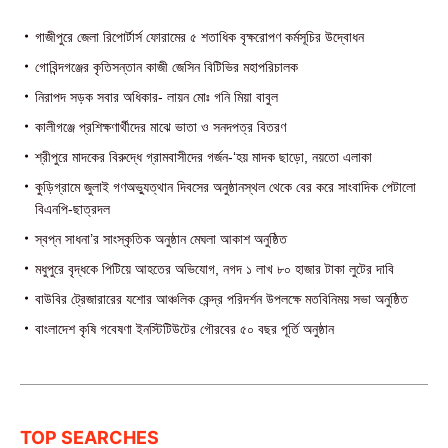
গাজীপুরে জেলা রিপোর্টার্স ফোরামের ৫ শতাধিক বৃক্ষরোপণ কর্মসূচির উদ্বোধন
গোবিন্দগঞ্জের কৃতিসন্তান কাজী জেসিন বিটিভির মহাপরিচালক
নিরাপদ সড়ক সবার অধিকার- লায়ন মোঃ গনি মিয়া বাবুল
কালীগঞ্জে প্রশিক্ষণার্থীদের মাঝে ভাতা ও সনদপত্র বিতরণ
শ্রীপুরে মাদকের বিরুদ্ধে গ্রামবাসীদের গর্জন-‘হয় মাদক ছাড়ো, নয়তো এলাকা
কুড়িগ্রামে জুলাই গণঅভ্যুত্থান দিবসের অনুষ্ঠানস্থল থেকে বের করে সাংবাদিক পেটালো
বিএনপি-ছাত্রদল
স্বপ্ন সাধনা’র সাংস্কৃতিক অনুষ্ঠান মেঘলা আকাশ অনুষ্ঠিত
মধুপুরে বৃদ্ধকে পিটিয়ে আহতের অভিযোগ, নগদ ১ লাখ ৮০ হাজার টাকা লুটের দাবি
বাউবির ট্রেজারারের যশোর আঞ্চলিক কেন্দ্র পরিদর্শন উপলক্ষে মতবিনিময় সভা অনুষ্ঠিত
বাংলাদেশ কৃষি গবেষণা ইনস্টিটিউটের গৌরবের ৫০ বছর পূর্তি অনুষ্ঠান
TOP SEARCHES