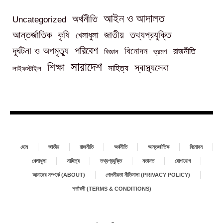
আইন ও আদালত
অর্থনীতি
Uncategorized
তথ্যপ্রযুক্তি
আন্তর্জাতিক
কৃষি
জাতীয়
খেলাধুলা
পরিবেশ
দূর্ঘটনা ও অপমৃত্যু
বিনোদন
রাজনীতি
বিজ্ঞান
ভ্রমণ
সারাদেশ
শিক্ষা
স্বাস্থ্যসেবা
সাহিত্য
লাইফস্টাইল
হোম
জাতীয়
রাজনীতি
অর্থনীতি
আন্তর্জাতিক
বিনোদন
খেলাধুলা
সাহিত্য
তথ্যপ্রযুক্তি
মতামত
যোগাযোগ
আমাদের সম্পর্কে (ABOUT)
গোপনীয়তা নীতিমালা (PRIVACY POLICY)
শর্তাবলী (TERMS & CONDITIONS)