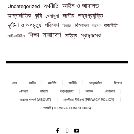
আইন ও আদালত
অর্থনীতি
Uncategorized
তথ্যপ্রযুক্তি
আন্তর্জাতিক
কৃষি
জাতীয়
খেলাধুলা
পরিবেশ
দূর্ঘটনা ও অপমৃত্যু
বিনোদন
রাজনীতি
বিজ্ঞান
ভ্রমণ
সারাদেশ
শিক্ষা
স্বাস্থ্যসেবা
সাহিত্য
লাইফস্টাইল
হোম
জাতীয়
রাজনীতি
অর্থনীতি
আন্তর্জাতিক
বিনোদন
খেলাধুলা
সাহিত্য
তথ্যপ্রযুক্তি
মতামত
যোগাযোগ
আমাদের সম্পর্কে (ABOUT)
গোপনীয়তা নীতিমালা (PRIVACY POLICY)
শর্তাবলী (TERMS & CONDITIONS)