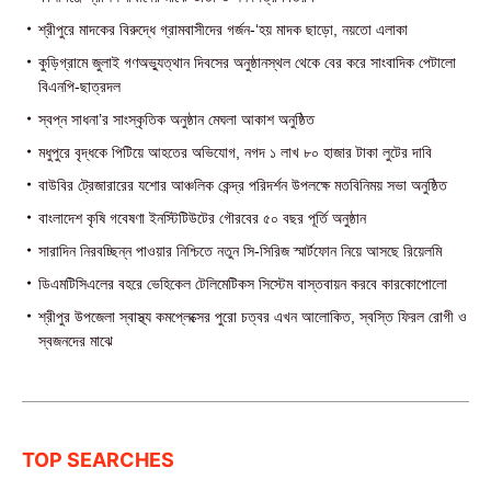
শ্রীপুরে মাদকের বিরুদ্ধে গ্রামবাসীদের গর্জন-‘হয় মাদক ছাড়ো, নয়তো এলাকা
কুড়িগ্রামে জুলাই গণঅভ্যুত্থান দিবসের অনুষ্ঠানস্থল থেকে বের করে সাংবাদিক পেটালো
বিএনপি-ছাত্রদল
স্বপ্ন সাধনা’র সাংস্কৃতিক অনুষ্ঠান মেঘলা আকাশ অনুষ্ঠিত
মধুপুরে বৃদ্ধকে পিটিয়ে আহতের অভিযোগ, নগদ ১ লাখ ৮০ হাজার টাকা লুটের দাবি
বাউবির ট্রেজারারের যশোর আঞ্চলিক কেন্দ্র পরিদর্শন উপলক্ষে মতবিনিময় সভা অনুষ্ঠিত
বাংলাদেশ কৃষি গবেষণা ইনস্টিটিউটের গৌরবের ৫০ বছর পূর্তি অনুষ্ঠান
সারাদিন নিরবচ্ছিন্ন পাওয়ার নিশ্চিতে নতুন সি-সিরিজ স্মার্টফোন নিয়ে আসছে রিয়েলমি
ডিএমটিসিএলের বহরে ভেহিকেল টেলিমেটিকস সিস্টেম বাস্তবায়ন করবে কারকোপোলো
শ্রীপুর উপজেলা স্বাস্থ্য কমপ্লেক্সের পুরো চত্বর এখন আলোকিত, স্বস্তি ফিরল রোগী ও
স্বজনদের মাঝে‎
TOP SEARCHES