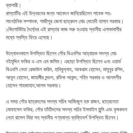
ব্যাপারী।
‎​রাস্তাটির এই উন্নয়নের জন্য আবেদন জানিয়েছিলেন সাবেক সহ-
সাংগঠনিক সম্পাদক, গাজীপুর জেলা ছাত্রদল মোঃ মেহেদী হাসান সরকার।
১কিলোমিটার দৈর্ঘ্যের এই রাস্তার কাজ শুরু হওয়ায় স্থানীয় এলাকাবাসীর
মধ্যে স্বস্তি ফিরে এসেছে।
‎​উদ্বোধনকালে উপস্থিত ছিলেন পৌর বিএনপির আহ্বায়ক সদস্য মোঃ
নইমুদ্দিন ফকির ও এস এম জসিম। এছাড়া উপস্থিত ছিলেন ৬নং ওয়ার্ড
বিএনপি নেতা রেজাউল করিম, হাবিবুল্লাহ, আকরাম হোসেন, মামুনুর রশিদ,
আবুল হোসেন, জাহাঙ্গীর মন্ডল, রফিক আকন্দ, শহিদ সরকার ও আলমগীর
হোসেন শাহজাহান,আলম সরকার।
‎​এ সময় পৌর ছাত্রদলের সদস্য সচিব আজিজুল হক রাজন, ছাত্রনেতা
মোফাসেল ফকির, পৌর তাঁতীদলের সদস্য সচিব ইসমাইল মুন্সি এবং কৃষকদল
নেতা রাসেল মিয়া সহ স্থানীয় গণ্যমান্য ব্যক্তিবর্গ উপস্থিত ছিলেন।