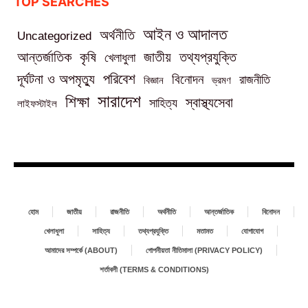
TOP SEARCHES
আইন ও আদালত
অর্থনীতি
Uncategorized
তথ্যপ্রযুক্তি
আন্তর্জাতিক
কৃষি
জাতীয়
খেলাধুলা
পরিবেশ
দূর্ঘটনা ও অপমৃত্যু
বিনোদন
রাজনীতি
বিজ্ঞান
ভ্রমণ
সারাদেশ
শিক্ষা
স্বাস্থ্যসেবা
সাহিত্য
লাইফস্টাইল
হোম
জাতীয়
রাজনীতি
অর্থনীতি
আন্তর্জাতিক
বিনোদন
খেলাধুলা
সাহিত্য
তথ্যপ্রযুক্তি
মতামত
যোগাযোগ
আমাদের সম্পর্কে (ABOUT)
গোপনীয়তা নীতিমালা (PRIVACY POLICY)
শর্তাবলী (TERMS & CONDITIONS)