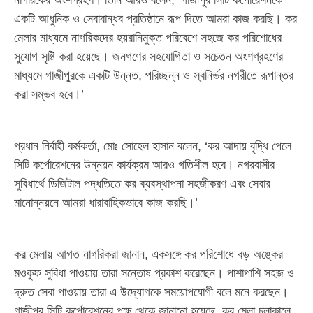
নাগরিকের অংশগ্রহণ।’তিনি আরও বলেন, ‘গাজীপুর সিটি কর্পোরেশনকে
একটি আধুনিক ও সেবাবান্ধব প্রতিষ্ঠানে রূপ দিতে আমরা কাজ করছি। কর
মেলার মাধ্যমে নাগরিকদের হয়রানিমুক্ত পরিবেশে সহজে কর পরিশোধের
সুযোগ সৃষ্টি করা হয়েছে। জনগণের সহযোগিতা ও সচেতন অংশগ্রহণের
মাধ্যমে গাজীপুরকে একটি উন্নত, পরিচ্ছন্ন ও স্বনির্ভর নগরীতে রূপান্তর
করা সম্ভব হবে।’
প্রধান নির্বাহী কর্মকর্তা, মোঃ সোহেল হাসান বলেন, ‘কর আদায় বৃদ্ধি পেলে
সিটি কর্পোরেশনের উন্নয়ন কার্যক্রম আরও গতিশীল হবে। নগরবাসীর
সুবিধার্থে ডিজিটাল পদ্ধতিতে কর ব্যবস্থাপনা সহজীকরণ এবং সেবার
মানোন্নয়নে আমরা ধারাবাহিকভাবে কাজ করছি।’
কর মেলায় আগত নাগরিকরা জানান, একসঙ্গে কর পরিশোধে বড় অঙ্কের
মওকুফ সুবিধা পাওয়ায় তারা সন্তোষ প্রকাশ করেছেন। পাশাপাশি সহজ ও
দ্রুত সেবা পাওয়ায় তারা এ উদ্যোগকে সময়োপযোগী বলে মনে করছেন।
গাজীপুর সিটি কর্পোরেশনের পক্ষ থেকে জানানো হয়েছে, কর মেলা চলাকালে