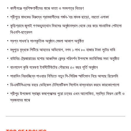
কালীগঞ্জে প্রশিক্ষণার্থীদের মাঝে ভাতা ও সনদপত্র বিতরণ
শ্রীপুরে মাদকের বিরুদ্ধে গ্রামবাসীদের গর্জন-‘হয় মাদক ছাড়ো, নয়তো এলাকা
কুড়িগ্রামে জুলাই গণঅভ্যুত্থান দিবসের অনুষ্ঠানস্থল থেকে বের করে সাংবাদিক পেটালো
বিএনপি-ছাত্রদল
স্বপ্ন সাধনা’র সাংস্কৃতিক অনুষ্ঠান মেঘলা আকাশ অনুষ্ঠিত
মধুপুরে বৃদ্ধকে পিটিয়ে আহতের অভিযোগ, নগদ ১ লাখ ৮০ হাজার টাকা লুটের দাবি
বাউবির ট্রেজারারের যশোর আঞ্চলিক কেন্দ্র পরিদর্শন উপলক্ষে মতবিনিময় সভা অনুষ্ঠিত
বাংলাদেশ কৃষি গবেষণা ইনস্টিটিউটের গৌরবের ৫০ বছর পূর্তি অনুষ্ঠান
সারাদিন নিরবচ্ছিন্ন পাওয়ার নিশ্চিতে নতুন সি-সিরিজ স্মার্টফোন নিয়ে আসছে রিয়েলমি
ডিএমটিসিএলের বহরে ভেহিকেল টেলিমেটিকস সিস্টেম বাস্তবায়ন করবে কারকোপোলো
শ্রীপুর উপজেলা স্বাস্থ্য কমপ্লেক্সের পুরো চত্বর এখন আলোকিত, স্বস্তি ফিরল রোগী ও
স্বজনদের মাঝে‎