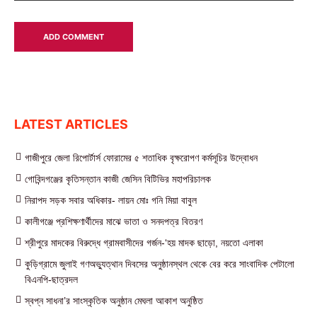
LATEST ARTICLES
গাজীপুরে জেলা রিপোর্টার্স ফোরামের ৫ শতাধিক বৃক্ষরোপণ কর্মসূচির উদ্বোধন
গোবিন্দগঞ্জের কৃতিসন্তান কাজী জেসিন বিটিভির মহাপরিচালক
নিরাপদ সড়ক সবার অধিকার- লায়ন মোঃ গনি মিয়া বাবুল
কালীগঞ্জে প্রশিক্ষণার্থীদের মাঝে ভাতা ও সনদপত্র বিতরণ
শ্রীপুরে মাদকের বিরুদ্ধে গ্রামবাসীদের গর্জন-‘হয় মাদক ছাড়ো, নয়তো এলাকা
কুড়িগ্রামে জুলাই গণঅভ্যুত্থান দিবসের অনুষ্ঠানস্থল থেকে বের করে সাংবাদিক পেটালো
বিএনপি-ছাত্রদল
স্বপ্ন সাধনা’র সাংস্কৃতিক অনুষ্ঠান মেঘলা আকাশ অনুষ্ঠিত