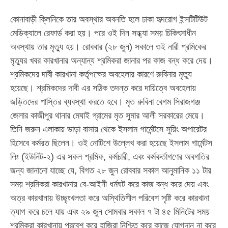
কোনাবাড়ী ক্লিনিকে তার অবস্থার অবনতি হলে ঢাকা হৃদরোগ ইন্সটিটিউট
মেডিক্যালে রেফার্ড করা হয়। পরে ওই দিন সন্ধ্যা সময় চিকিৎসাধীন
অবস্থায় তার মৃত্যু হয়। রোববার (২৮ জুন) সকালে ওই নারী শ্রমিকের
মৃত্যুর খবর কারখানার অন্যান্য শ্রমিকরা জানার পর কাজ বন্ধ করে দেয়।
শ্রমিকদের দাবী কারখানা কর্তৃপক্ষের অবহেলার কারণে রুবিনার মৃত্যু
হয়েছে। শ্রমিকদের দাবী এর সঠিক তদন্ত করে দায়িত্বে অবহেলায়
জড়িতদের শাস্তির ব্যবস্থা করতে হবে। মৃত রুবিনা বেগম সিরাজগঞ্জ
জেলার কাজীপুর থানার মেঘাই গ্রামের মৃত সুমার আলী সরকারের মেয়ে।
তিনি জরুন এলাকায় ভাড়া বাসায় থেকে ইসলাম গার্মেন্টসে সুয়িং অপারেটর
হিসেবে কর্মরত ছিলেন। ওই নোটিশে উল্লেখ করা হয়েছে ইসলাম গার্মেন্টস
লিঃ (ইউনিট-২) এর সকল শ্রমিক, কর্মচারী, এবং কর্মকর্তাগণের অবগতির
জন্য জানানো যাচ্ছে যে, বিগত ২৮ জুন রোববার সকাল আনুমানিক ১১ টার
সময় শ্রমিকরা কারখানায় বে-আইনী ধর্মঘট করে কাজ বন্ধ করে দেয় এবং
অত্র কারখানায় উচ্ছৃংখলতা করে অস্থিতিশীল পরিবেশ সৃষ্টি করে কারখানা
ত্যাগ করে চলে যায় এবং ২৯ জুন সোমবার সকাল ৭ টা ৪৫ মিনিটের সময়
শ্রমিকরা কারখানায় প্রবেশ করে হাজিরা নিশ্চিত করে কাজে যোগদান না করে