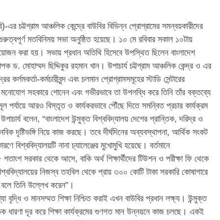
বি)-এর চট্টগ্রাম আঞ্চলিক কেন্দ্রে বাউবির বিভিন্ন প্রোগ্রামের সমন্বয়কারীদের
ুরুত্বপূর্ণ মতবিনিময় সভা অনুষ্ঠিত হয়েছে। ১০ মে রবিবার সকাল ১০টায়
র আয়োজন করা হয়। সভায় প্রধান অতিথি হিসেবে উপস্থিত ছিলেন বাংলাদেশ
্যাপক ড. মোহাম্মদ ছিদ্দিকুর রহমান খান। উপাচার্য চট্টগ্রাম আঞ্চলিক কেন্দ্র ও এর
 কর্লমকর্তা-কর্মচারীবৃন্দ এবং চলমান প্রোগ্রামসমূহের স্টাডি সেন্টারের
 মনোযোগ সহকারে শোনেন এবং গভীরভাবে তা উপলব্ধি করে তিনি তাঁর বক্তব্যে
ণমূল পর্যায়ে আরও বিস্তৃত ও কার্যকরভাবে পৌঁছে দিতে সমন্বিত প্রচার কার্যক্রম
চার্য বলেন, “বাংলাদেশ উন্মুক্ত বিশ্ববিদ্যালয় দেশের প্রান্তিক, দরিদ্র ও
ানবিক দৃষ্টিভঙ্গি নিয়ে কাজ করছে। তবে দীর্ঘদিনের অব্যবস্থাপনা, আর্থিক সংকট
ে বিশ্ববিদ্যালয়টি নানা চ্যালেঞ্জের মুখোমুখি হয়েছে। বর্তমানে
৫ শতাংশ সরকার থেকে আসে, বাকি অর্থ শিক্ষার্থীদের টিউশন ও পরীক্ষা ফি থেকে
্ববিদ্যালয়ের নিজস্ব তহবিল থেকে প্রায় ৩০০ কোটি টাকা সরকারি কোষাগারে
বলে তিনি উল্লেখ করেন”।
খ্যা বৃদ্ধি ও মানসম্মত শিক্ষা নিশ্চিত করাই এখন বাউবির প্রধান লক্ষ্য। উন্মুক্ত
িবাচক ধারণা দূর করে শিক্ষা কার্যক্রমের গুণগত মান উন্নয়নে কাজ চলছে। একই