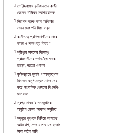
গোবিন্দগঞ্জের কৃতিসন্তান কাজী
জেসিন বিটিভির মহাপরিচালক
নিরাপদ সড়ক সবার অধিকার-
লায়ন মোঃ গনি মিয়া বাবুল
কালীগঞ্জে প্রশিক্ষণার্থীদের মাঝে
ভাতা ও সনদপত্র বিতরণ
শ্রীপুরে মাদকের বিরুদ্ধে
গ্রামবাসীদের গর্জন-‘হয় মাদক
ছাড়ো, নয়তো এলাকা
কুড়িগ্রামে জুলাই গণঅভ্যুত্থান
দিবসের অনুষ্ঠানস্থল থেকে বের
করে সাংবাদিক পেটালো বিএনপি-
ছাত্রদল
স্বপ্ন সাধনা’র সাংস্কৃতিক
অনুষ্ঠান মেঘলা আকাশ অনুষ্ঠিত
মধুপুরে বৃদ্ধকে পিটিয়ে আহতের
অভিযোগ, নগদ ১ লাখ ৮০ হাজার
টাকা লুটের দাবি