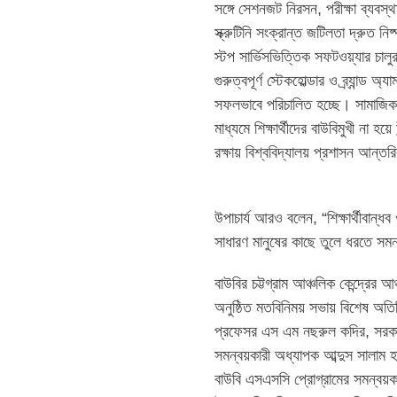
সঙ্গে সেশনজট নিরসন, পরীক্ষা ব্যবস্
স্ক্রুটিনি সংক্রান্ত জটিলতা দ্রুত ন
স্টপ সার্ভিসভিত্তিক সফটওয়্যার চালু
গুরুত্বপূর্ণ স্টেকহোল্ডার ও ব্র্যান্ড
সফলভাবে পরিচালিত হচ্ছে। সামাজিক যো
মাধ্যমে শিক্ষার্থীদের বাউবিমুখী না হয়
রক্ষায় বিশ্ববিদ্যালয় প্রশাসন আন্
উপাচার্য আরও বলেন, “শিক্ষার্থীবান্ধ
সাধারণ মানুষের কাছে তুলে ধরতে স
বাউবির চট্টগ্রাম আঞ্চলিক কেন্দ্রে
অনুষ্ঠিত মতবিনিময় সভায় বিশেষ অতিথি
প্রফেসর এস এম নছরুল কদির, সরকারি 
সমন্বয়কারী অধ্যাপক আব্দুস সালাম হা
বাউবি এসএসসি প্রোগ্রামের সমন্বয়কা