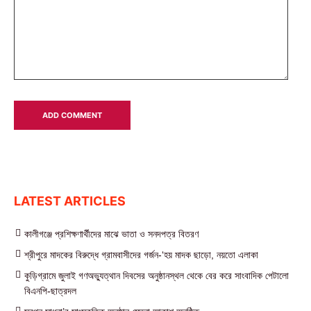
LATEST ARTICLES
কালীগঞ্জে প্রশিক্ষণার্থীদের মাঝে ভাতা ও সনদপত্র বিতরণ
শ্রীপুরে মাদকের বিরুদ্ধে গ্রামবাসীদের গর্জন-‘হয় মাদক ছাড়ো, নয়তো এলাকা
কুড়িগ্রামে জুলাই গণঅভ্যুত্থান দিবসের অনুষ্ঠানস্থল থেকে বের করে সাংবাদিক পেটালো
বিএনপি-ছাত্রদল