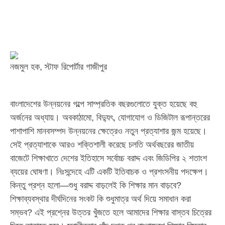
নজমুল হক, স্টাফ রিপোর্টার গাজীপুর
বাংলাদেশের উন্নয়নের গল্পে সাম্প্রতিক বছরগুলোতে যুক্ত হয়েছে বহু
অর্জনের অধ্যায়। অবকাঠামো, বিদ্যুৎ, যোগাযোগ ও ডিজিটাল রূপান্তরের
পাশাপাশি মানবসম্পদ উন্নয়নের ক্ষেত্রেও নতুন প্রত্যাশার জন্ম হয়েছে।
সেই প্রত্যাশাকে আরও শক্তিশালী করেছে চলতি অর্থবছরের জাতীয়
বাজেটে শিক্ষাখাতে দেশের ইতিহাসে সর্বোচ্চ বরাদ্দ এবং জিডিপির ২ শতাংশ
ব্যয়ের ঘোষণা। নিঃসন্দেহে এটি একটি ইতিবাচক ও প্রশংসনীয় পদক্ষেপ।
কিন্তু প্রশ্ন হলো—শুধু বরাদ্দ বাড়লেই কি শিক্ষার মান বাড়বে?
শিক্ষাব্যবস্থার দীর্ঘদিনের সংকট কি শুধুমাত্র অর্থ দিয়ে সমাধান করা
সম্ভব? এই প্রশ্নের উত্তর খুঁজতে হলে আমাদের শিক্ষার বাস্তব চিত্রের