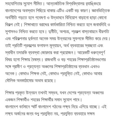
সহযোগিতার সুযোগ সীমিত। আন্তর্জাতিক বিশ্ববিদ্যালয় র‍্যাঙ্কিংয়ে
বাংলাদেশের অবস্থান পিছিয়ে থাকার এটিও একটি বড় কারণ। জ্ঞানভিত্তিক
অর্থনীতি গড়তে হলে গবেষণা ও উদ্ভাবনে বিনিয়োগ বাড়ানো ছাড়া কোনো
বিকল্প নেই। শিক্ষাখাতে বরাদ্দের কার্যকারিতা নিশ্চিত করতে হলে জবাবদিহি ও
সুশাসনও নিশ্চিত করতে হবে। দুর্নীতি, অপচয়, প্রকল্প বাস্তবায়নে ধীরগতি
এবং পরিকল্পনার দুর্বলতা অনেক সময় উন্নয়নের সুফলকে সীমিত করে দেয়।
তাই প্রতিটি প্রকল্পের ফলাফল মূল্যায়ন, অর্থ ব্যবহারের স্বচ্ছতা এবং
স্বাধীন তদারকি ব্যবস্থা জোরদার করা প্রয়োজন। আরেকটি গুরুত্বপূর্ণ
বিষয় হলো শিক্ষায় বৈষম্য। রাজধানী ও বড় শহরের শিক্ষাপ্রতিষ্ঠানগুলোর
সঙ্গে গ্রামীণ ও প্রত্যন্ত অঞ্চলের শিক্ষাপ্রতিষ্ঠানের ব্যবধান এখনও
অনেক। কোথাও শিক্ষক নেই, কোথাও প্রযুক্তি নেই, কোথাও আবার
মৌলিক অবকাঠামোর অভাব রয়েছে।
শিক্ষার প্রকৃত উন্নয়ন তখনই সম্ভব, যখন দেশের প্রত্যন্ত অঞ্চলের
একজন শিক্ষার্থীও শহরের শিক্ষার্থীর সমান সুযোগ পাবে।
বাংলাদেশ বর্তমানে স্মার্ট বাংলাদেশ গঠনের লক্ষ্য নিয়ে এগিয়ে যাচ্ছে। এই
লক্ষ্য অর্জনের জন্য শুধু প্রযুক্তি নয়, প্রযুক্তি ব্যবহারে সক্ষম