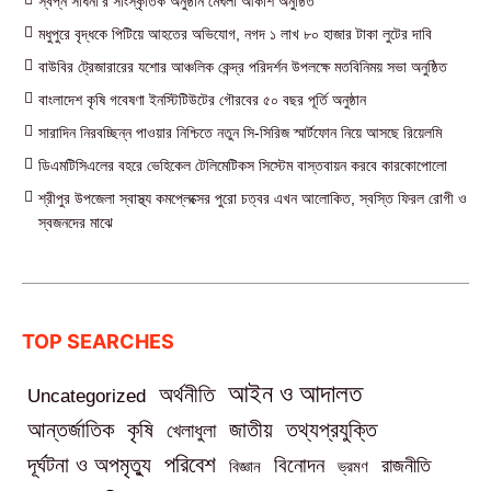
স্বপ্ন সাধনা’র সাংস্কৃতিক অনুষ্ঠান মেঘলা আকাশ অনুষ্ঠিত
মধুপুরে বৃদ্ধকে পিটিয়ে আহতের অভিযোগ, নগদ ১ লাখ ৮০ হাজার টাকা লুটের দাবি
বাউবির ট্রেজারারের যশোর আঞ্চলিক কেন্দ্র পরিদর্শন উপলক্ষে মতবিনিময় সভা অনুষ্ঠিত
বাংলাদেশ কৃষি গবেষণা ইনস্টিটিউটের গৌরবের ৫০ বছর পূর্তি অনুষ্ঠান
সারাদিন নিরবচ্ছিন্ন পাওয়ার নিশ্চিতে নতুন সি-সিরিজ স্মার্টফোন নিয়ে আসছে রিয়েলমি
ডিএমটিসিএলের বহরে ভেহিকেল টেলিমেটিকস সিস্টেম বাস্তবায়ন করবে কারকোপোলো
শ্রীপুর উপজেলা স্বাস্থ্য কমপ্লেক্সের পুরো চত্বর এখন আলোকিত, স্বস্তি ফিরল রোগী ও
স্বজনদের মাঝে‎
TOP SEARCHES
আইন ও আদালত
অর্থনীতি
Uncategorized
তথ্যপ্রযুক্তি
আন্তর্জাতিক
কৃষি
জাতীয়
খেলাধুলা
পরিবেশ
দূর্ঘটনা ও অপমৃত্যু
বিনোদন
রাজনীতি
বিজ্ঞান
ভ্রমণ