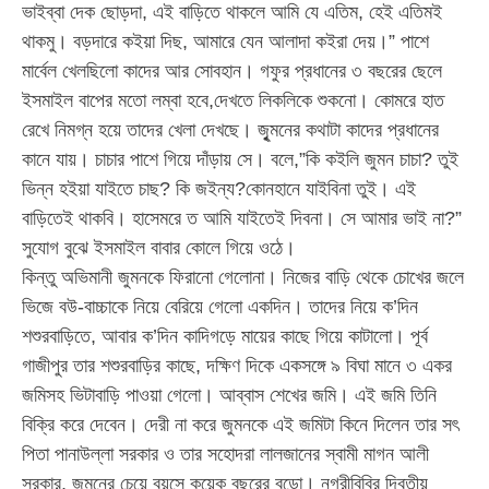
ভাইব্বা দেক ছোড়দা, এই বাড়িতে থাকলে আমি যে এতিম, হেই এতিমই
থাকমু। বড়দারে কইয়া দিছ, আমারে যেন আলাদা কইরা দেয়।” পাশে
মার্বেল খেলছিলো কাদের আর সোবহান। গফুর প্রধানের ৩ বছরের ছেলে
ইসমাইল বাপের মতো লম্বা হবে,দেখতে লিকলিকে শুকনো। কোমরে হাত
রেখে নিমগ্ন হয়ে তাদের খেলা দেখছে। জুৃমনের কথাটা কাদের প্রধানের
কানে যায়। চাচার পাশে গিয়ে দাঁড়ায় সে। বলে,”কি কইলি জুমন চাচা? তুই
ভিন্ন হইয়া যাইতে চাছ? কি জইন্য?কোনহানে যাইবিনা তুই। এই
বাড়িতেই থাকবি। হাসেমরে ত আমি যাইতেই দিবনা। সে আমার ভাই না?”
সুযোগ বুঝে ইসমাইল বাবার কোলে গিয়ে ওঠে।
কিন্তু অভিমানী জুমনকে ফিরানো গেলোনা। নিজের বাড়ি থেকে চোখের জলে
ভিজে বউ-বাচ্চাকে নিয়ে বেরিয়ে গেলো একদিন। তাদের নিয়ে ক’দিন
শশুরবাড়িতে, আবার ক’দিন কাদিগড়ে মায়ের কাছে গিয়ে কাটালো। পূর্ব
গাজীপুর তার শশুরবাড়ির কাছে, দক্ষিণ দিকে একসঙ্গে ৯ বিঘা মানে ৩ একর
জমিসহ ভিটাবাড়ি পাওয়া গেলো। আব্বাস শেখের জমি। এই জমি তিনি
বিক্রি করে দেবেন। দেরী না করে জুমনকে এই জমিটা কিনে দিলেন তার সৎ
পিতা পানাউল্লা সরকার ও তার সহোদরা লালজানের স্বামী মাগন আলী
সরকার, জুমনের চেয়ে বয়সে কয়েক বছরের বড়ো। নগরীবিবির দ্বিতীয়