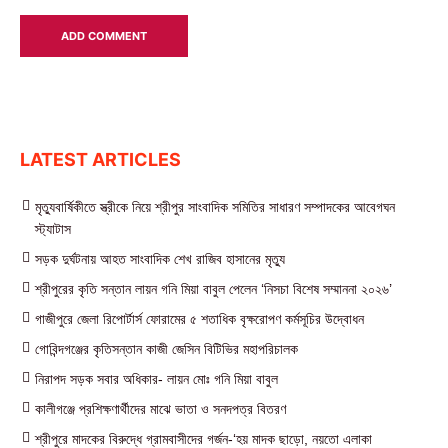
LATEST ARTICLES
মৃত্যুবার্ষিকীতে স্ত্রীকে নিয়ে শ্রীপুর সাংবাদিক সমিতির সাধারণ সম্পাদকের আবেগঘন
স্ট্যাটাস
সড়ক দুর্ঘটনায় আহত সাংবাদিক শেখ রাজিব হাসানের মৃত্যু
শ্রীপুরের কৃতি সন্তান লায়ন গনি মিয়া বাবুল পেলেন ‘নিসচা বিশেষ সম্মাননা ২০২৬’
গাজীপুরে জেলা রিপোর্টার্স ফোরামের ৫ শতাধিক বৃক্ষরোপণ কর্মসূচির উদ্বোধন
গোবিন্দগঞ্জের কৃতিসন্তান কাজী জেসিন বিটিভির মহাপরিচালক
নিরাপদ সড়ক সবার অধিকার- লায়ন মোঃ গনি মিয়া বাবুল
কালীগঞ্জে প্রশিক্ষণার্থীদের মাঝে ভাতা ও সনদপত্র বিতরণ
শ্রীপুরে মাদকের বিরুদ্ধে গ্রামবাসীদের গর্জন-‘হয় মাদক ছাড়ো, নয়তো এলাকা