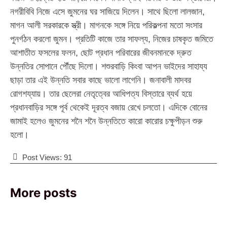
নগরীবিবি নিজে এসে জুমনের ঘর সাজিয়ে দিলেন। সাথে ছিলো লালজান,
মাগন আলী সরকারকে স্ত্রী। মাগনকে সঙ্গে নিয়ে পরিকল্পনা মতো সংসার
পুনর্গঠন করলো জুমন। প্রতিটি কাজে তার সাফল্য, নিজের চাষকৃত জমিতে
আশাতীত ফসলের ফলন, ছোট প্রধান পরিবারের জীবনমানকে দ্রুত
উন্নতির সোপানে পৌঁছে দিলো। শশুরবাড়ি কিংবা আপন ভাইদের সাহায্য
ছাড়া তার এই উন্নতি সবার কাছে ভালো লাগেনি। জনাবালী মাদবর
রোগশয্যায়। তার ছেলেরা নেতৃত্বের আধিপত্য বিস্তারে ব্যর্থ হয়ে
প্রধানবাড়ির সঙ্গে পূর্ব থেকেই দূরত্ব বজায় রেখে চলতো। এদিকে বোনের
জামাই হলেও জুমনের শনৈ শনৈ উন্নতিতে কারো কারোর চক্ষুপীড়ন শুরু
হলো।
Post Views:
91
More posts