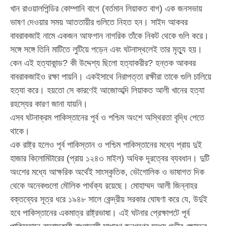
খান রাওয়ালপিন্ডির কোম্পানি বাগে (বর্তমান লিয়াকত বাগ) এক জনসভায়
ভাষণ দেওয়ার সময় আততায়ীর গুলিতে নিহত হন। সাইদ আকবর
বাবরাকজাই নামে একজন আফগান নাগরিক তাঁকে নিকট থেকে গুলি করে।
সঙ্গে সঙ্গে তিনি মাটিতে লুটিয়ে পড়েন এবং ঘটনাস্থলেই তার মৃত্যু হয়।
কেন এই হত্যাকান্ড? কী উদ্দেশ্য ছিলো হত্যাকরীর? হন্তক আকবর
বাবরাকজাইও রক্ষা পায়নি। একইসাথে নিরাপত্তা রক্ষীরা তাকে গুলি চালিয়ে
হত্যা করে। হয়তো সে কারণেই আজোঅব্দি লিয়াকত আলী খানের হত্যা
রহস্যের কারণ জানা যায়নি।
এসব ঘটনাক্রম পাকিস্তানের পূর্ব ও পশ্চিম অংশে অস্থিরতা বৃদ্ধি পেতে
থাকে।
এক রাষ্ট্র হলেও পূর্ব পাকিস্তান ও পশ্চিম পাকিস্তানের মধ্যে প্রায় দুই
হাজার কিলোমিটারের (প্রায় ১২৪৩ মাইল) অধিক দূরত্বের ব্যবধান। দুটি
অংশের মধ্যে আক্ষরিক অর্থেই সাংস্কৃতিক, ভৌগোলিক ও ভাষাগত দিক
থেকে অনেকগুলো মৌলিক পার্থক্য রয়েছে। মোহাম্মদ আলী জিন্নাহর
বক্তব্যের সূত্র ধরে ১৯৪৮ সালে কেন্দ্রীয় সরকার ঘোষণা করে যে, উর্দুই
হবে পাকিস্তানের একমাত্র রাষ্ট্রভাষা। এই ঘটনার প্রেক্ষাপটে পূর্ব