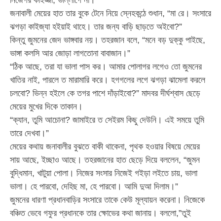
জনাবালী মেয়ের হাত তার বুকে টেনে নিয়ে স্নেহকন্ঠে শুধান, “মা রে। সংসারে
ঝগড়া কাইজ্যা হইয়াই থাহে। তার জন্য বাড়ি ছাড়তে অইবো?”
কিন্তু জুমনের জেদ ভাঙ্গবার নয়। তহরজান বলে, “মনে বড় দুক্কু পাইছে,
ভাঙ্গা কলসি আর জোড়া লাগতোনা বাবাজান।”
“ঠিক আছে, তরা যা ভালা পাস কর। আমার পোলাগর লগেও তো জুমনের
খাতির নাই, পারলে ত মারামারি করে। হগগলের লগে ঝগড়া ঝামেলা করলে
চলবো? ভিন্ন হইলে কে তগর পাশে দাঁড়াইবো?” মাদবর দীর্ঘশ্বাস ছেড়ে
মেয়ের মুখের দিকে তাকান।
“ক্যান, তুমি আচোনা? জামাইরে ত সেইরম কিছু দেউনি। এই সময়ে তুমি
তারে দেখবা।”
মেয়ের কথায় জনাবালীর বুঝতে বাকী থাকেনা, পৃথক হওয়ার বিষয়ে মেয়ের
সায় আছে, ইচ্ছাও আছে। তহরজানের হাত ছেড়ে দিয়ে বললেন, “জুমন
বুদ্ধিমান, খাটুয়া পোলা। নিজের সংসার নিজেই গইড়া লইতে চায়, ভালা
ভালা। হে পারবো, দেহিছ মা, হে পারবো। আমি দুআ দিলাম।”
জুমনের ধারণা প্রধানবাড়ির সংসারে তাকে কেউ মূল্যায়ন করেনা। নিজেকে
বঞ্চিত ভেবে গফুর প্রধানকে তার ক্ষোভের কথা জানায়। বললো,”তুই