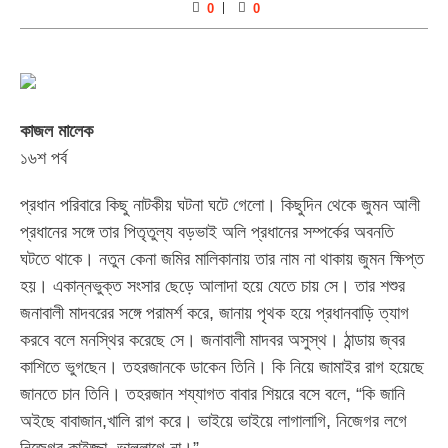
0
0
কাজল মালেক
১৬শ পর্ব
প্রধান পরিবারে কিছু নাটকীয় ঘটনা ঘটে গেলো। কিছুদিন থেকে জুমন আলী
প্রধানের সঙ্গে তার পিতৃতুল্য বড়ভাই অলি প্রধানের সম্পর্কের অবনতি
ঘটতে থাকে। নতুন কেনা জমির মালিকানায় তার নাম না থাকায় জুমন ক্ষিপ্ত
হয়। একান্নভুক্ত সংসার ছেড়ে আলাদা হয়ে যেতে চায় সে। তার শশুর
জনাবালী মাদবরের সঙ্গে পরামর্শ করে, জানায় পৃথক হয়ে প্রধানবাড়ি ত্যাগ
করবে বলে মনস্থির করেছে সে। জনাবালী মাদবর অসুস্থ। ঠান্ডায় জ্বর
কাশিতে ভুগছেন। তহরজানকে ডাকেন তিনি। কি নিয়ে জামাইর রাগ হয়েছে
জানতে চান তিনি। তহরজান শয্যাগত বাবার শিয়রে বসে বলে, “কি জানি
অইছে বাবাজান,খালি রাগ করে। ভাইয়ে ভাইয়ে লাগালাগি, নিজেগর লগে
নিজেগর কাইজ্জা, ভাল্লাগে না।”