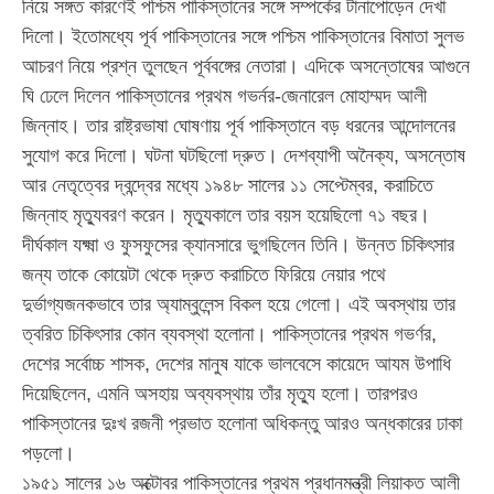
নিয়ে সঙ্গত কারণেই পশ্চিম পাকিস্তানের সঙ্গে সম্পর্কের টানাপোড়েন দেখা
দিলো। ইতোমধ্যে পূর্ব পাকিস্তানের সঙ্গে পশ্চিম পাকিস্তানের বিমাতা সুলভ
আচরণ নিয়ে প্রশ্ন তুলছেন পূর্ববঙ্গের নেতারা। এদিকে অসন্তোষের আগুনে
ঘি ঢেলে দিলেন পাকিস্তানের প্রথম গভর্নর-জেনারেল মোহাম্মদ আলী
জিন্নাহ। তার রাষ্ট্রভাষা ঘোষণায় পূর্ব পাকিস্তানে বড় ধরনের আন্দোলনের
সুযোগ করে দিলো। ঘটনা ঘটছিলো দ্রুত। দেশব্যাপী অনৈক্য, অসন্তোষ
আর নেতৃত্বের দ্বন্দ্বের মধ্যে ১৯৪৮ সালের ১১ সেপ্টেম্বর, করাচিতে
জিন্নাহ মৃত্যুবরণ করেন। মৃত্যুকালে তার বয়স হয়েছিলো ৭১ বছর।
দীর্ঘকাল যক্ষ্মা ও ফুসফুসের ক্যানসারে ভুগছিলেন তিনি। উন্নত চিকিৎসার
জন্য তাকে কোয়েটা থেকে দ্রুত করাচিতে ফিরিয়ে নেয়ার পথে
দুর্ভাগ্যজনকভাবে তার অ্যাম্বুলেন্স বিকল হয়ে গেলো। এই অবস্থায় তার
ত্বরিত চিকিৎসার কোন ব্যবস্থা হলোনা। পাকিস্তানের প্রথম গভর্ণর,
দেশের সর্বোচ্চ শাসক, দেশের মানুষ যাকে ভালবেসে কায়েদে আযম উপাধি
দিয়েছিলেন, এমনি অসহায় অব্যবস্থায় তাঁর মৃত্যু হলো। তারপরও
পাকিস্তানের দুঃখ রজনী প্রভাত হলোনা অধিকন্তু আরও অন্ধকারের ঢাকা
পড়লো।
১৯৫১ সালের ১৬ অক্টোবর পাকিস্তানের প্রথম প্রধানমন্ত্রী লিয়াকত আলী