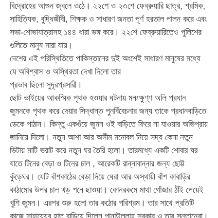
বিদ্রোহের আগুন জ্বলে ওঠে। ২২শে ও ২৩শে ফেব্রুয়ারি ছাত্র, শ্রমিক,
সাহিত্যিক, বুদ্ধিজীবী, শিক্ষক ও সাধারণ জনতা পূর্ণ হরতাল পালন করে এবং
সভা-শোভাযাত্রাসহ ১৪৪ ধারা ভঙ্গ করে। ২২শে ফেব্রুয়ারিতেও পুলিশের
গুলিতে মানুষ মারা যায়।
দেশের এই পরিস্থিতিতে পাকিস্তানের দুই অংশেই সাধারণ মানুষের মধ্যে
যে অবিশ্বাস ও অস্থিরতা দেখা দিলো তার
প্রভাব ছিলো সুদূরপ্রসারী।
ছোট ভাইয়ের আকস্মিক পৃথক হওয়ার ঘটনায় মনঃক্ষুণ্ণ অলি প্রধান
জুমনকে পৃথক করে দেয়ার সিদ্ধান্ত পুনর্বিবেচনার জন্য তাকে প্রধানবাড়িতে
ডেকে পাঠান। কিন্তু একগুঁয়ে জুমন ওই বাড়িতে ফিরে না যাওয়ার অভিপ্রায়
জানিয়ে দিলো। নতুন আশা আর অসীম মনোবল নিয়ে সদ্য কেনা নতুন
ভিটায় মাটি ভরাট করে নতুন ঘর তৈরি হলো। তারমধ্যে একটি শোবার ঘর
যাতে টিনের বেড়া ও টিনের চাল , আরেকটি রান্নাবান্নার জন্য ছোট্ট
কুঁড়েঘর। যেটি বাঁশকাঠের বেড়া দিয়ে ঘেরা আর অস্থায়ী বাঁশ কাবাড়ির
কাঠামোর উপর চাল খড় শনে ছাওয়া। কোনরকমে মাথা গোঁজার ঠাঁই পেয়েই
খুশি জুমন। এরপর শুরু হলো তার কঠোর পরিশ্রম। তার সাথে প্রতিটি
কাজে সাহায্যের হাত বাড়িয়ে দিলেন পানাউল্লাহ সরকার ও তার সন্তানেরা।