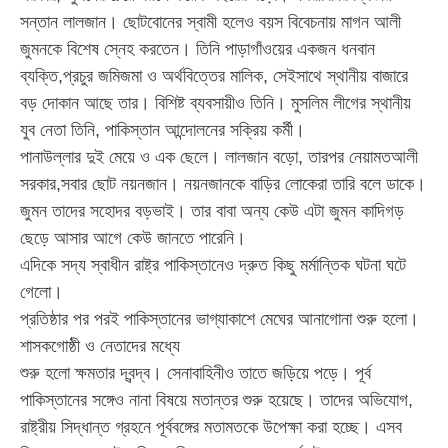
সন্তান লালজান। ছোটবোনের স্বামী হলেও বয়স বিবেচনায় মাগন আলী
জুমনকে বিশেষ স্নেহ করতেন। তিনি পাড়াগাঁওয়ের একজন ধনবান
ব্যক্তি,প্রচুর জমিজমা ও অর্থবিত্তের মালিক, সেইসাথে স্থানীয় বাজারে
বড় দোকান আছে তার। বিশিষ্ট ব্যবসায়ীও তিনি। মুসলিম লীগের স্থানীয়
যুব নেতা তিনি, পাকিস্তান আন্দোলনের সক্রিয় কর্মী।
পানাউল্লার দুই মেয়ে ও এক ছেলে। লালজান বড়ো, তারপর নেয়ামতআলী
সরকার,সবার ছোট নয়নজান। নয়নজানকে বাড়ির লোকেরা তারি বলে ডাকে।
জুমন তাদের সহোদর বড়ভাই। তার বাবা অন্য কেউ এটা জুমন কাদিগড়
ছেড়ে আসার আগে কেউ জানতে পারেনি।
এদিকে সদ্য স্বাধীন রাষ্ট্র পাকিস্তানেও দ্রুত কিছু মর্মান্তিক ঘটনা ঘটে
গেলো।
প্রতিষ্ঠার পর পরই পাকিস্তানের ভাগ্যাকাশে মেঘের আনাগোনা শুরু হলো।
শাসকগোষ্ঠী ও নেতাদের মধ্যে
শুরু হলো ক্ষমতার দ্বন্দ্ব। সেনাবাহিনীও তাতে জড়িয়ে পড়ে। পূর্ব
পাকিস্তানের সঙ্গেও নানা বিষয়ে মতান্তর শুরু হয়েছে। তাদের অভিযোগ,
রাষ্ট্রীয় সিদ্ধান্ত গ্রহনে পূর্ববঙ্গের মতামতকে উপেক্ষা করা হচ্ছে। এসব