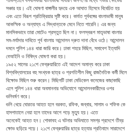
পাকিস্তানে বসবাসকারী বাংলাভাষী সাধারণ জনগণের মধ্যে গভীর ক্ষোভের
সঞ্চার হয়। এই ঘোষণা বাঙ্গালীর হৃদয়ে এক আঘাত হিসেবে বিবেচিত হয়
এবং এতে বিরূপ প্রতিক্রিয়ার সৃষ্টি করে। কার্যত পূর্ববঙ্গের বাংলাভাষী মানুষ
আকস্মিক ও অন্যায্য এ সিদ্ধান্তকে মেনে নিতে পারেনি। এর জন্য
মানসিকভাবে তারা মোটেও প্রস্তুত ছিল না। ফলস্বরূপ মাতৃভাষা বাংলার
সম-মর্যাদার দাবিতে পূর্ব বাংলায় আন্দোলন দ্রুত দানা বেঁধে ওঠে। আন্দোলন
দমনে পুলিশ ১৪৪ ধারা জারি করে। ঢাকা শহরে মিছিল, সমাবেশ ইত্যাদি
বেআইনি ও নিষিদ্ধ ঘোষণা করা হয়।
১৯৫২ সালের ২১শে ফেব্রুয়ারিতে এই আদেশ অমান্য করে ঢাকা
বিশ্ববিদ্যালয়ের বহু সংখ্যক ছাত্র ও প্রগতিশীল কিছু রাজনৈতিক কর্মী মিলে
বিক্ষোভ মিছিল শুরু করেন। মিছিলটি ঢাকা মেডিকেল কলেজের কাছাকাছি
এলে পুলিশ ১৪৪ ধারা অবমাননার অভিযোগে আন্দোলনকারীদের ওপর
গুলিবর্ষণ করে।
গুলি খেয়ে ঘোরতর আহত হলে বরকত, রফিক, জব্বার, সালাম ও শফিক কে
হাসপাতালে নেয়া হলে তাদের আগে পড়ে মৃত্যু হয়। এতে
অনেকেই আহত হন। শোকাবহ এ ঘটনার অভিঘাতে সমগ্র প্রদেশে তীব্র
ক্ষোভ ছড়িয়ে পড়ে। ২১শে ফেব্রুয়ারির ছাত্র হত্যার প্রতিবাদে সারাদেশে