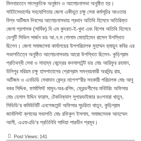
মিলনায়তনে সাংস্কৃতিক অনুষ্ঠান ও আলোচনাসভা অনুষ্ঠিত হয়।
সাইটসেভার্সের সহযোগিতায় জেলা একীভুত চক্ষু সেবা কর্মসূচির আওতায়
বিশ্ব অটিজম দিবসের আলোচনাসভায় প্রধান অতিথি হিসেবে অতিরিক্ত
জেলা প্রশাসক (সার্বিক) বি এম কুদরত-ই-খুদা এবং বিশেষ অতিথি হিসেবে
ডেপুটি সিভিল সার্জন ডাঃ আ.ন.ম গোলাম মোহাইমেন রাসেল উপস্থিত
ছিলেন। জেলা সমাজসেবা কার্যালয়ের উপপরিচালক মুহাম্মদ হুমায়ুন কবির এর
সভাপতিত্বে অনুষ্ঠিত আলোচনাসভায় আরো উপস্থিত ছিলেন- কুড়িগ্রাম
প্রতিবন্ধী সেবা ও সাহায্য কেন্দ্রের কনসালটেন্ট ডাঃ মোঃ আরিফুর রহমান,
উলিপুর মরিয়ম চক্ষু হাসপাতালের প্রোগ্রাম সমন্বয়কারী অরবিন্দু রায়,
অটিজম ও এনডিডি সেবাদান কেন্দ্র নাগেশ^রীর সহকারী পরিচালক মোঃ আবু
বকর সিদ্দিক, ফার্মাসিস্ট মামুন-অর-রশিদ, ফ্রেন্ডশীপের মনিটরিং অফিসার
মোঃ হেলাল উদ্দিন ফারাস, টেকনিক্যাল সুপারভাইজার রওশনারা খাতুন,
সিডিডি’র কমিউনিটি এনগেজমেন্ট অফিসার সুচরিতা খাতুন, কুড়িগ্রাম
জার্নালিস্ট ক্লাবের সভাপতি মোঃ রফিকুল ইসলাম, সমাজসেবক আহম্মেদ
আলী, এএফএডি’র প্রতিনিধি সাদিয়া পারভীন প্রমূখ।
Post Views:
141