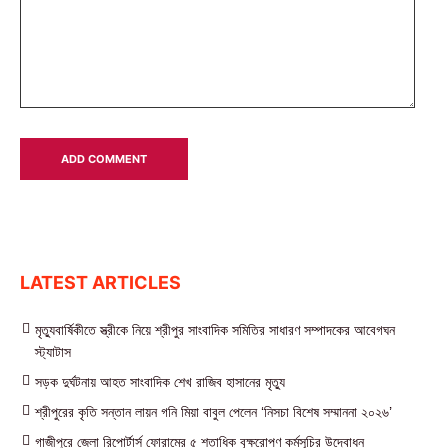
LATEST ARTICLES
মৃত্যুবার্ষিকীতে স্ত্রীকে নিয়ে শ্রীপুর সাংবাদিক সমিতির সাধারণ সম্পাদকের আবেগঘন
স্ট্যাটাস
সড়ক দুর্ঘটনায় আহত সাংবাদিক শেখ রাজিব হাসানের মৃত্যু
শ্রীপুরের কৃতি সন্তান লায়ন গনি মিয়া বাবুল পেলেন ‘নিসচা বিশেষ সম্মাননা ২০২৬’
গাজীপুরে জেলা রিপোর্টার্স ফোরামের ৫ শতাধিক বৃক্ষরোপণ কর্মসূচির উদ্বোধন