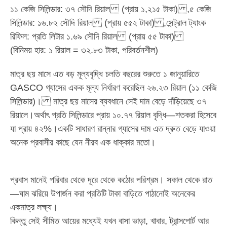
১১ কেজি সিলিন্ডার: ৩৭ সৌদি রিয়াল (প্রায় ১,২১৫ টাকা) ,৫ কেজি
সিলিন্ডার: ১৬.৮২ সৌদি রিয়াল (প্রায় ৫৫২ টাকা) ,সেন্ট্রাল ট্যাংক
রিফিল: প্রতি লিটার ১.৬৯ সৌদি রিয়াল (প্রায় ৫৫ টাকা)
(বিনিময় হার: ১ রিয়াল = ৩২.৮৩ টাকা, পরিবর্তনশীল)
মাত্র ছয় মাসে এত বড় মূল্যবৃদ্ধি চলতি বছরের শুরুতে ১ জানুয়ারিতে
GASCO গ্যাসের একক মূল্য নির্ধারণ করেছিল ২৬.২৩ রিয়াল (১১ কেজি
সিলিন্ডার)। মাত্র ছয় মাসের ব্যবধানে সেই দাম বেড়ে দাঁড়িয়েছে ৩৭
রিয়ালে।অর্থাৎ প্রতি সিলিন্ডারে প্রায় ১০.৭৭ রিয়াল বৃদ্ধি—শতকরা হিসেবে
যা প্রায় ৪২%।একটি সাধারণ রান্নার গ্যাসের দাম এত দ্রুত বেড়ে যাওয়া
অনেক প্রবাসীর কাছে যেন নীরব এক ধাক্কার মতো।
প্রবাস মানেই পরিবার থেকে দূরে থেকে কঠোর পরিশ্রম। সকাল থেকে রাত
—ঘাম ঝরিয়ে উপার্জন করা প্রতিটি টাকা বাড়িতে পাঠানোই অনেকের
একমাত্র লক্ষ্য।
কিন্তু সেই সীমিত আয়ের মধ্যেই যখন বাসা ভাড়া, খাবার, ট্রান্সপোর্ট আর