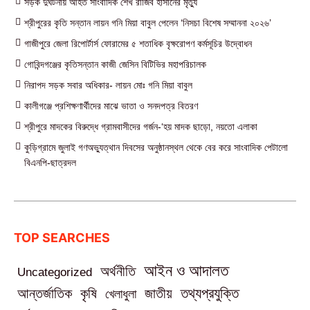
সড়ক দুর্ঘটনায় আহত সাংবাদিক শেখ রাজিব হাসানের মৃত্যু
শ্রীপুরের কৃতি সন্তান লায়ন গনি মিয়া বাবুল পেলেন ‘নিসচা বিশেষ সম্মাননা ২০২৬’
গাজীপুরে জেলা রিপোর্টার্স ফোরামের ৫ শতাধিক বৃক্ষরোপণ কর্মসূচির উদ্বোধন
গোবিন্দগঞ্জের কৃতিসন্তান কাজী জেসিন বিটিভির মহাপরিচালক
নিরাপদ সড়ক সবার অধিকার- লায়ন মোঃ গনি মিয়া বাবুল
কালীগঞ্জে প্রশিক্ষণার্থীদের মাঝে ভাতা ও সনদপত্র বিতরণ
শ্রীপুরে মাদকের বিরুদ্ধে গ্রামবাসীদের গর্জন-‘হয় মাদক ছাড়ো, নয়তো এলাকা
কুড়িগ্রামে জুলাই গণঅভ্যুত্থান দিবসের অনুষ্ঠানস্থল থেকে বের করে সাংবাদিক পেটালো
বিএনপি-ছাত্রদল
TOP SEARCHES
আইন ও আদালত
অর্থনীতি
Uncategorized
তথ্যপ্রযুক্তি
আন্তর্জাতিক
কৃষি
জাতীয়
খেলাধুলা