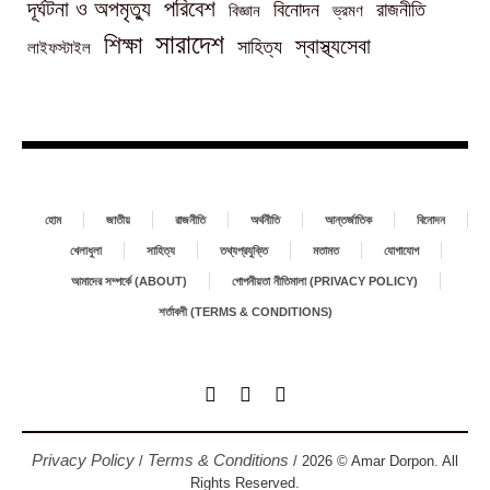
পরিবেশ
দূর্ঘটনা ও অপমৃত্যু
বিনোদন
রাজনীতি
বিজ্ঞান
ভ্রমণ
সারাদেশ
শিক্ষা
স্বাস্থ্যসেবা
সাহিত্য
লাইফস্টাইল
হোম
জাতীয়
রাজনীতি
অর্থনীতি
আন্তর্জাতিক
বিনোদন
খেলাধুলা
সাহিত্য
তথ্যপ্রযুক্তি
মতামত
যোগাযোগ
আমাদের সম্পর্কে (ABOUT)
গোপনীয়তা নীতিমালা (PRIVACY POLICY)
শর্তাবলী (TERMS & CONDITIONS)
Privacy Policy
Terms & Conditions
/
/ 2026 © Amar Dorpon. All
Rights Reserved.