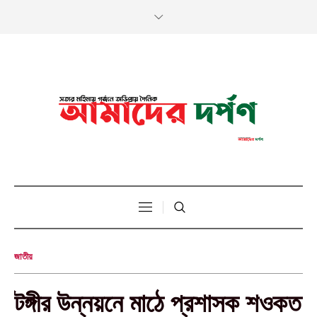
জাতীয়
টঙ্গীর উন্নয়নে মাঠে প্রশাসক শওকত