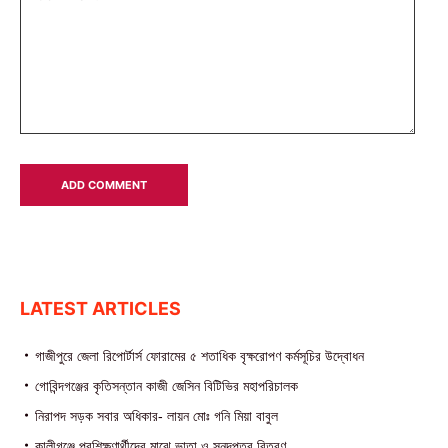
LATEST ARTICLES
গাজীপুরে জেলা রিপোর্টার্স ফোরামের ৫ শতাধিক বৃক্ষরোপণ কর্মসূচির উদ্বোধন
গোবিন্দগঞ্জের কৃতিসন্তান কাজী জেসিন বিটিভির মহাপরিচালক
নিরাপদ সড়ক সবার অধিকার- লায়ন মোঃ গনি মিয়া বাবুল
কালীগঞ্জে প্রশিক্ষণার্থীদের মাঝে ভাতা ও সনদপত্র বিতরণ