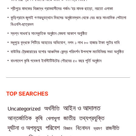
শ্রীপুরে মাদকের বিরুদ্ধে গ্রামবাসীদের গর্জন-‘হয় মাদক ছাড়ো, নয়তো এলাকা
কুড়িগ্রামে জুলাই গণঅভ্যুত্থান দিবসের অনুষ্ঠানস্থল থেকে বের করে সাংবাদিক পেটালো
বিএনপি-ছাত্রদল
স্বপ্ন সাধনা’র সাংস্কৃতিক অনুষ্ঠান মেঘলা আকাশ অনুষ্ঠিত
মধুপুরে বৃদ্ধকে পিটিয়ে আহতের অভিযোগ, নগদ ১ লাখ ৮০ হাজার টাকা লুটের দাবি
বাউবির ট্রেজারারের যশোর আঞ্চলিক কেন্দ্র পরিদর্শন উপলক্ষে মতবিনিময় সভা অনুষ্ঠিত
বাংলাদেশ কৃষি গবেষণা ইনস্টিটিউটের গৌরবের ৫০ বছর পূর্তি অনুষ্ঠান
TOP SEARCHES
আইন ও আদালত
অর্থনীতি
Uncategorized
তথ্যপ্রযুক্তি
আন্তর্জাতিক
কৃষি
জাতীয়
খেলাধুলা
পরিবেশ
দূর্ঘটনা ও অপমৃত্যু
বিনোদন
রাজনীতি
বিজ্ঞান
ভ্রমণ