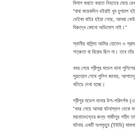
‎​বিলাপ করতে করতে নিহতের মেয়ে রেখ
‎”বাবা কয়েকদিন ধইরাই খুব চুপচাপ
থেইকা বাইর হইয়া গেছে, আমরা কেউ
বিরুদ্ধে কোনো অভিযোগ নাই।”
‎​স্থানীয় বাসিন্দা আমির হোসেন ও গ
শত্রুতা বা বিরোধ ছিল না। তবে তাঁ
‎​খবর পেয়ে শ্রীপুর মডেল থানা পুলি
সুরতহাল শেষে পুলিশ জানায়, আপাতদৃ
খতিয়ে দেখা হচ্ছে।
‎​শ্রীপুর মডেল থানার উপ-পরিদর্শ
‎​”খবর পেয়ে আমরা ঘটনাস্থল থেকে মর
ময়নাতদন্তের জন্য গাজীপুর শহীদ ত
ঘটনায় একটি অপমৃত্যু (ইউডি) মামল