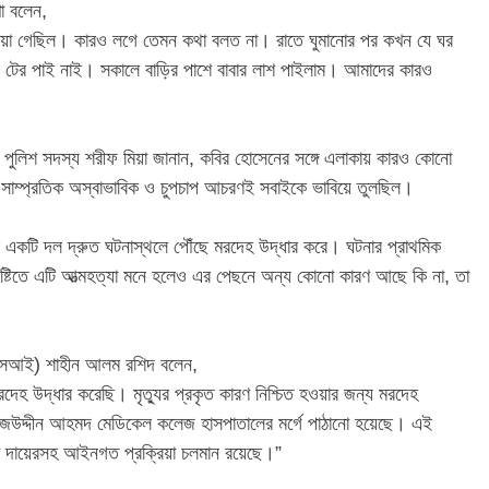
া বলেন,
 হইয়া গেছিল। কারও লগে তেমন কথা বলত না। রাতে ঘুমানোর পর কখন যে ঘর
 টের পাই নাই। সকালে বাড়ির পাশে বাবার লাশ পাইলাম। আমাদের কারও
্রাম পুলিশ সদস্য শরীফ মিয়া জানান, কবির হোসেনের সঙ্গে এলাকায় কারও কোনো
র সাম্প্রতিক অস্বাভাবিক ও চুপচাপ আচরণই সবাইকে ভাবিয়ে তুলছিল।
শের একটি দল দ্রুত ঘটনাস্থলে পৌঁছে মরদেহ উদ্ধার করে। ঘটনার প্রাথমিক
ষ্টিতে এটি আত্মহত্যা মনে হলেও এর পেছনে অন্য কোনো কারণ আছে কি না, তা
ক (এসআই) শাহীন আলম রশিদ বলেন,
দেহ উদ্ধার করেছি। মৃত্যুর প্রকৃত কারণ নিশ্চিত হওয়ার জন্য মরদেহ
াজউদ্দীন আহমদ মেডিকেল কলেজ হাসপাতালের মর্গে পাঠানো হয়েছে। এই
া দায়েরসহ আইনগত প্রক্রিয়া চলমান রয়েছে।”