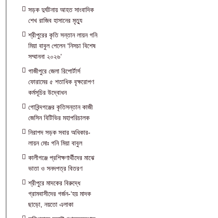
সড়ক দুর্ঘটনায় আহত সাংবাদিক
শেখ রাজিব হাসানের মৃত্যু
শ্রীপুরের কৃতি সন্তান লায়ন গনি
মিয়া বাবুল পেলেন ‘নিসচা বিশেষ
সম্মাননা ২০২৬’
গাজীপুরে জেলা রিপোর্টার্স
ফোরামের ৫ শতাধিক বৃক্ষরোপণ
কর্মসূচির উদ্বোধন
গোবিন্দগঞ্জের কৃতিসন্তান কাজী
জেসিন বিটিভির মহাপরিচালক
নিরাপদ সড়ক সবার অধিকার-
লায়ন মোঃ গনি মিয়া বাবুল
কালীগঞ্জে প্রশিক্ষণার্থীদের মাঝে
ভাতা ও সনদপত্র বিতরণ
শ্রীপুরে মাদকের বিরুদ্ধে
গ্রামবাসীদের গর্জন-‘হয় মাদক
ছাড়ো, নয়তো এলাকা