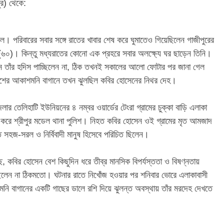
ুর) থেকে:
িল। পরিবারের সবার সঙ্গে রাতের খাবার শেষ করে ঘুমাতেও গিয়েছিলেন গাজীপুরের
ন (৬০)। কিন্তু মধ্যরাতের কোনো এক প্রহরে সবার অলক্ষ্যে ঘর ছাড়েন তিনি।
খন তাঁর হদিস পাচ্ছিলেন না, ঠিক তখনই সকালের আলো ফোটার পর জানা গেল
পাশের আকাশমনি বাগানে তখন ঝুলছিল কবির হোসেনের নিথর দেহ।
েলার তেলিহাটি ইউনিয়নের ৪ নম্বর ওয়ার্ডের টেংরা গ্রামের চুক্কা বাড়ি এলাকা
 করে শ্রীপুর মডেল থানা পুলিশ। নিহত কবির হোসেন ওই গ্রামের মৃত আমজাদ
সহজ-সরল ও নির্বিবাদী মানুষ হিসেবে পরিচিত ছিলেন।
েছে, কবির হোসেন বেশ কিছুদিন ধরে তীব্র মানসিক বিপর্যস্ততা ও বিষণ্নতায়
লেন না ঠিকমতো। ঘটনার রাতে নিখোঁজ হওয়ার পর শনিবার ভোরে এলাকাবাসী
ি বাগানের একটি গাছের ডালে রশি দিয়ে ঝুলন্ত অবস্থায় তাঁর মরদেহ দেখতে