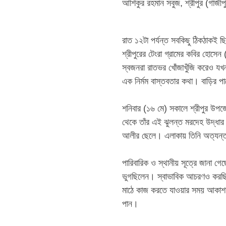
‎​আশিকুর রহমান সবুজ, শ্রীপুর (গাজীপ
‎রাত ১২টা পর্যন্ত সবকিছু ঠিকঠাকই ছ
শ্রীপুরের টেংরা গ্রামের কবির হোসে
স্বজনরা রাতভর খোঁজাখুঁজি করেও য
এক নির্মম বাস্তবতার কথা। বাড়ির 
‎​শনিবার (১৬ মে) সকালে শ্রীপুর উপজ
থেকে তাঁর এই ঝুলন্ত মরদেহ উদ্ধার
আলীর ছেলে। এলাকায় তিনি অত্যন্ত 
‎​পারিবারিক ও স্থানীয় সূত্রে জানা গ
ভুগছিলেন। স্বাভাবিক আচরণও করছি
মাঠে কাজ করতে যাওয়ার সময় আকাশমন
পান।