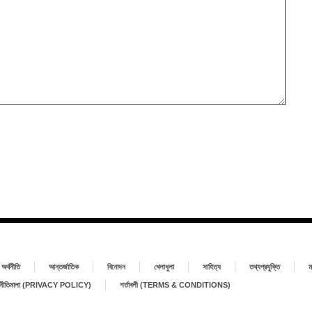
অর্থনীতি
আন্তর্জাতিক
বিনোদন
খেলাধুলা
সাহিত্য
তথ্যপ্রযুক্তি
ম
া নীতিমালা (PRIVACY POLICY)
শর্তাবলী (TERMS & CONDITIONS)